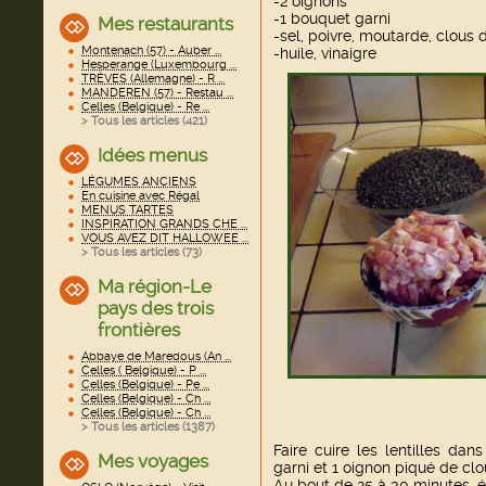
-2 oignons
-1 bouquet garni
Mes restaurants
-sel, poivre, moutarde, clous d
Montenach (57) - Auber ...
-huile, vinaigre
Hesperange (Luxembourg ...
TRÈVES (Allemagne) - R ...
MANDEREN (57) - Restau ...
Celles (Belgique) - Re ...
> Tous les articles (
421
)
Idées menus
LÉGUMES ANCIENS
En cuisine avec Régal
MENUS TARTES
INSPIRATION GRANDS CHE ...
VOUS AVEZ DIT HALLOWEE ...
> Tous les articles (
73
)
Ma région-Le
pays des trois
frontières
Abbaye de Maredous (An ...
Celles ( Belgique) - P ...
Celles (Belgique) - Pe ...
Celles (Belgique) - Ch ...
Celles (Belgique) - Ch ...
> Tous les articles (
1387
)
Faire cuire les lentilles d
Mes voyages
garni et 1 oignon piqué de clou
Au bout de 25 à 30 minutes, é