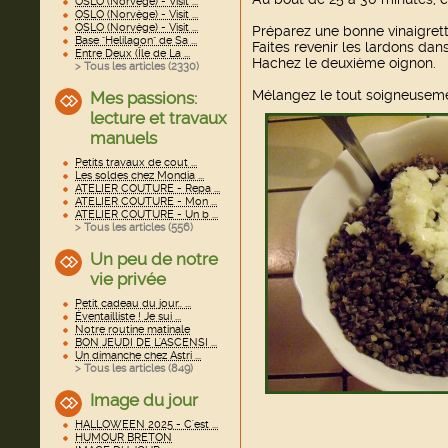
OSLO (Norvège) - Visit ...
OSLO (Norvège) - Visit ...
OSLO (Norvège) - Visit ...
Préparez une bonne vinaigrett
Base "Helilagon" de Sa ...
Faites revenir les lardons dan
Entre Deux (Île de La ...
Hachez le deuxième oignon.
> Tous les articles (
2330
)
Mélangez le tout soigneuseme
Mes passions:
lecture et travaux
manuels
Petits travaux de cout ...
Les soldes chez Mondia ...
ATELIER COUTURE - Repa ...
ATELIER COUTURE - Mon ...
ATELIER COUTURE - Un b ...
> Tous les articles (
556
)
Un peu de notre
vie privée
Petit cadeau du jour.. ...
Éventailliste ! Je sui ...
Notre routine matinale
BON JEUDI DE L'ASCENSI ...
Un dimanche chez Astri ...
> Tous les articles (
849
)
Image du jour
HALLOWEEN 2025 - C'est ...
HUMOUR BRETON