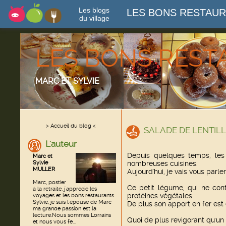
Les blogs
LES BONS RESTAU
du village
LES BONS RES
MARC ET SYLVIE
> Accueil du blog <
SALADE DE LENTIL
L'auteur
Depuis quelques temps, les
Marc et
Sylvie
nombreuses cuisines.
MULLER
Aujourd'hui, je vais vous parler 
Marc, postier
Ce petit légume, qui ne con
à la retraite, j'apprécie les
protéines végétales.
voyages et les bons restaurants.
Sylvie, je suis l'épouse de Marc
De plus son apport en fer est
ma grande passion est la
lecture.Nous sommes Lorrains
Quoi de plus revigorant qu'un 
et nous vous fe...