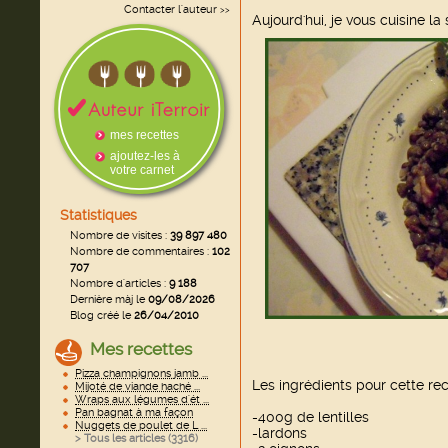
Contacter l'auteur
>>
Aujourd'hui, je vous cuisine la 
mes recettes
ajoutez-les à
votre carnet
Statistiques
Nombre de visites :
39 897 480
Nombre de commentaires :
102
707
Nombre d'articles :
9 188
Dernière màj le
09/08/2026
Blog créé le
26/04/2010
Mes recettes
Pizza champignons jamb ...
Les ingrédients pour cette rec
Mijoté de viande haché ...
Wraps aux légumes d'ét ...
Pan bagnat à ma façon
-400g de lentilles
Nuggets de poulet de L ...
-lardons
> Tous les articles (
3316
)