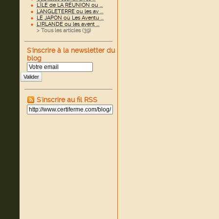
L'ÎLE de LA RÉUNION ou ...
L'ANGLETERRE ou les av ...
LE JAPON où Les Aventu ...
L'IRLANDE ou les avent ...
> Tous les articles (
39
)
S'inscrire à la newsletter du
blog
Valider
S'inscrire au fil RSS