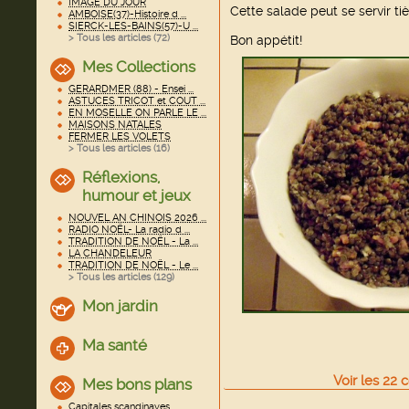
IMAGE DU JOUR
Cette salade peut se servir ti
AMBOISE(37)-Histoire d ...
SIERCK-LES-BAINS(57)-U ...
> Tous les articles (
72
)
Bon appétit!
Mes Collections
GERARDMER (88) - Ensei ...
ASTUCES TRICOT et COUT ...
EN MOSELLE ON PARLE LE ...
MAISONS NATALES
FERMER LES VOLETS
> Tous les articles (
16
)
Réflexions,
humour et jeux
NOUVEL AN CHINOIS 2026 ...
RADIO NOËL- La radio d ...
TRADITION DE NOËL - La ...
LA CHANDELEUR
TRADITION DE NOËL - Le ...
> Tous les articles (
129
)
Mon jardin
Ma santé
Voir
les
22
c
Mes bons plans
Capitales scandinaves ...