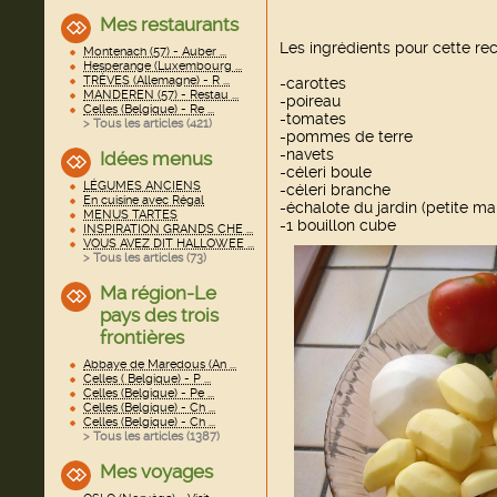
Mes restaurants
Les ingrédients pour cette rec
Montenach (57) - Auber ...
Hesperange (Luxembourg ...
TRÈVES (Allemagne) - R ...
-carottes
MANDEREN (57) - Restau ...
-poireau
Celles (Belgique) - Re ...
-tomates
> Tous les articles (
421
)
-pommes de terre
-navets
Idées menus
-céleri boule
LÉGUMES ANCIENS
-céleri branche
En cuisine avec Régal
-échalote du jardin (petite ma
MENUS TARTES
-1 bouillon cube
INSPIRATION GRANDS CHE ...
VOUS AVEZ DIT HALLOWEE ...
> Tous les articles (
73
)
Ma région-Le
pays des trois
frontières
Abbaye de Maredous (An ...
Celles ( Belgique) - P ...
Celles (Belgique) - Pe ...
Celles (Belgique) - Ch ...
Celles (Belgique) - Ch ...
> Tous les articles (
1387
)
Mes voyages