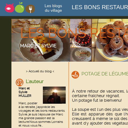
Les blogs
LES BONS RESTAU
du village
LES BONS RES
MARC ET SYLVIE
> Accueil du blog <
POTAGE DE LÉGUME
L'auteur
Marc et
À notre retour de vacances, la
Sylvie
certaine fraîcheur règnait.
MULLER
Un potage fut le bienvenu!
Marc, postier
à la retraite, j'apprécie les
La soupe est l'un des plus v
voyages et les bons restaurants.
Elle est apparue dès que l'
Sylvie, je suis l'épouse de Marc
ma grande passion est la
creusaient à même le sol des 
lecture.Nous sommes Lorrains
avant d'y ajouter des végétaux
et nous vous fe...