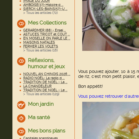
IMAGE DU JOUR
AMBOISE(37)-Histoire d ...
SIERCK-LES-BAINS(57)-U ...
> Tous les articles (
72
)
Mes Collections
GERARDMER (88) - Ensei ...
ASTUCES TRICOT et COUT ...
EN MOSELLE ON PARLE LE ...
MAISONS NATALES
FERMER LES VOLETS
> Tous les articles (
16
)
Réflexions,
humour et jeux
Vous pouvez ajouter, 10 à 15 
NOUVEL AN CHINOIS 2026 ...
de riz, c'est mon petit plaisir
RADIO NOËL- La radio d ...
TRADITION DE NOËL - La ...
Bon appétit!
LA CHANDELEUR
TRADITION DE NOËL - Le ...
> Tous les articles (
129
)
Vous pouvez retrouver d'autr
Mon jardin
Ma santé
Mes bons plans
Capitales scandinaves ...