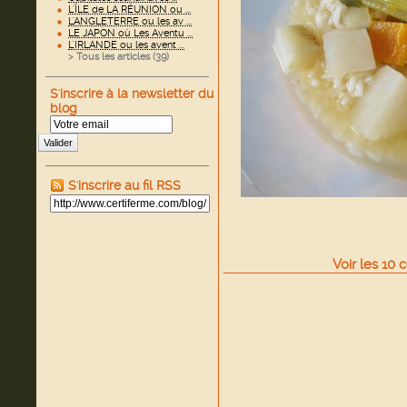
L'ÎLE de LA RÉUNION ou ...
L'ANGLETERRE ou les av ...
LE JAPON où Les Aventu ...
L'IRLANDE ou les avent ...
> Tous les articles (
39
)
S'inscrire à la newsletter du
blog
Valider
S'inscrire au fil RSS
Voir
les
10
c