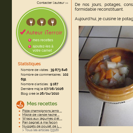
Contacter l'auteur
>>
De nos jours, potages, con
formidable reconstituant.
Aujourd'hui, je cuisine le pot
mes recettes
ajoutez-les à
votre carnet
Statistiques
Nombre de visites :
39 873 846
Nombre de commentaires :
102
691
Nombre d'articles :
9 187
Dernière màj le
07/08/2026
Blog créé le
26/04/2010
Mes recettes
Pizza champignons jamb ...
Mijoté de viande haché ...
Wraps aux légumes d'ét ...
Pan bagnat à ma façon
Nuggets de poulet de L ...
> Tous les articles (
3316
)