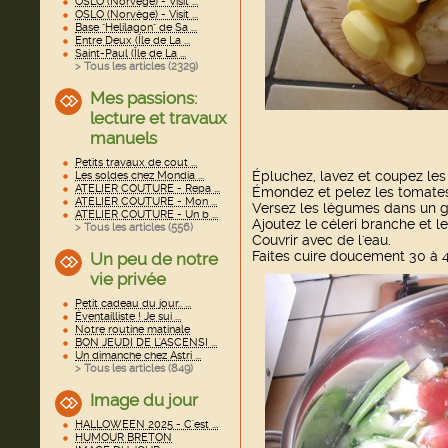
OSLO (Norvège) - Visit ...
OSLO (Norvège) - Visit ...
Base "Helilagon" de Sa ...
Entre Deux (Île de La ...
Saint-Paul (Île de La ...
> Tous les articles (
2329
)
Mes passions:
lecture et travaux
manuels
Petits travaux de cout ...
Épluchez, lavez et coupez le
Les soldes chez Mondia ...
ATELIER COUTURE - Repa ...
Émondez et pelez les tomates
ATELIER COUTURE - Mon ...
Versez les légumes dans un gr
ATELIER COUTURE - Un b ...
Ajoutez le céleri branche et l
> Tous les articles (
556
)
Couvrir avec de l'eau.
Faites cuire doucement 30 à 
Un peu de notre
vie privée
Petit cadeau du jour.. ...
Éventailliste ! Je sui ...
Notre routine matinale
BON JEUDI DE L'ASCENSI ...
Un dimanche chez Astri ...
> Tous les articles (
849
)
Image du jour
HALLOWEEN 2025 - C'est ...
HUMOUR BRETON