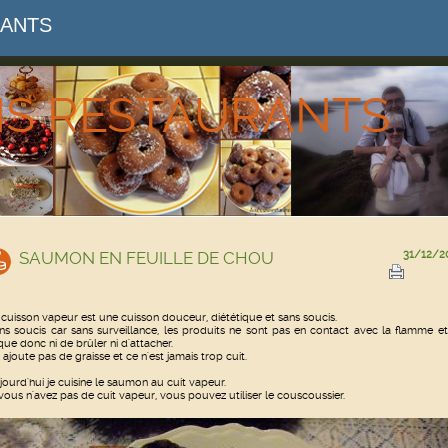
RANTS
NS RESTAURANTS
SAUMON EN FEUILLE DE CHOU
31/12/2
 cuisson vapeur est une cuisson douceur, diététique et sans soucis.
ns soucis car sans surveillance, les produits ne sont pas en contact avec la flamme e
sque donc ni de brûler ni d'attacher.
 ajoute pas de graisse et ce n'est jamais trop cuit.
jourd'hui je cuisine le saumon au cuit vapeur.
 vous n'avez pas de cuit vapeur, vous pouvez utiliser le couscoussier.