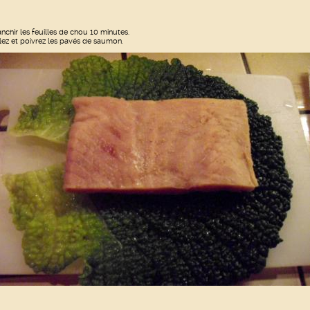
anchir les feuilles de chou 10 minutes.
lez et poivrez les pavés de saumon.