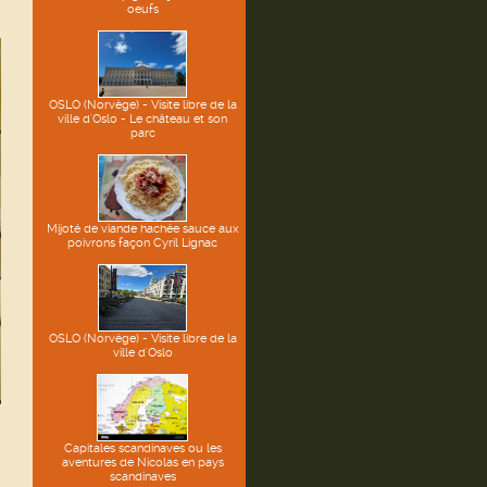
oeufs
OSLO (Norvège) - Visite libre de la
ville d'Oslo - Le château et son
parc
Mijoté de viande hachée sauce aux
poivrons façon Cyril Lignac
OSLO (Norvège) - Visite libre de la
ville d'Oslo
Capitales scandinaves ou les
aventures de Nicolas en pays
scandinaves