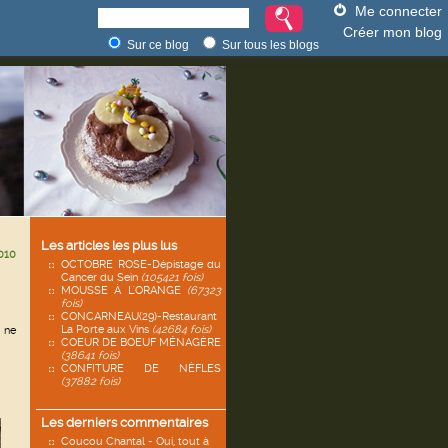
Me connecter
Créer mon blog
Sur ce blog
Sur tous les blogs
Les articles les plus lus
010
OCTOBRE ROSE-Dépistage du
Cancer du Sein
(105421 fois)
MOUSSE À L'ORANGE
(67323
fois)
CONCARNEAU(29)-Restaurant
La Porte aux Vins
(42684 fois)
t ne
COEUR DE BOEUF MÉNAGÈRE
(38641 fois)
CONFITURE DE NÈFLES
(37882 fois)
Les derniers commentaires
Coucou Chantal - Oui, tout à