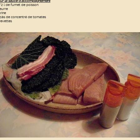
ur la sauce d'accompagnement
/2 l de fumet de poisson
eurre
arine
 càs de concentré de tomates
revettes