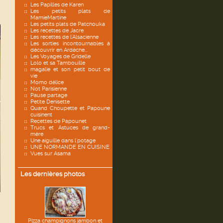
Les Papilles de Karen
Les petits plats de
MamieMartine
Les petits plats de Patchouka
Les recettes de Jacre
Les recettes de l'Alsacienne
Les sorties incontournables à
découvrir en Ardèche...
Les Voyages de Gridelle
Lolo et sa Tambouille
magalie et son petit bout de
vie
Momo délice
Not Parisienne
Pause partage
Petite Denisette
Quand Choupette et Papoune
cuisinent
Recettes de Papounet
Trucs et Astuces de grand-
mère
Une aiguille dans l'potage
UNE NORMANDE EN CUISINE
Vues sur Asama
Les dernières photos
Pizza champignons jambon et