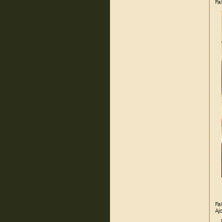
Fa
Fa
Aj