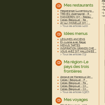
Po
-1
Mes restaurants
-b
-f
Hesperange (Luxembourg ...
-1
TRÈVES (Allemagne) - R ...
-c
MANDEREN (57) - Restau ...
Celles (Belgique) - Re ...
AY-sur-MOSELLE (57) - ...
> Tous les articles (
420
)
Idées menus
LÉGUMES ANCIENS
En cuisine avec Régal
MENUS TARTES
INSPIRATION GRANDS CHE ...
VOUS AVEZ DIT HALLOWEE ...
> Tous les articles (
73
)
Ma région-Le
pays des trois
frontières
Abbaye de Maredous (An ...
Celles ( Belgique) - P ...
Celles (Belgique) - Pe ...
Celles (Belgique) - Ch ...
Celles (Belgique) - Ch ...
> Tous les articles (
1387
)
Mes voyages