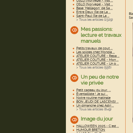
OSLO (Norvège) - Visit ...
OSLO (Norvège) - Visit ...
Base "Helilagon" de Sa ...
Entre Deux (Île de La ...
Bl
Saint-Paul (Île de La ...
Sa
> Tous les articles (
2329
)
Mes passions:
lecture et travaux
manuels
Petits travaux de cout ...
Les soldes chez Mondia ...
ATELIER COUTURE - Repa ...
ATELIER COUTURE - Mon ...
ATELIER COUTURE - Un b ...
> Tous les articles (
556
)
Un peu de notre
vie privée
Petit cadeau du jour.. ...
Éventailliste ! Je sui ...
Notre routine matinale
BON JEUDI DE L'ASCENSI ...
Un dimanche chez Astri ...
> Tous les articles (
849
)
Image du jour
HALLOWEEN 2025 - C'est ...
HUMOUR BRETON