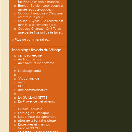
fait.Bisous et bon dimanche. ...
Bonjour Sylvie - Une recette à
garder sous le coude; ...
Coucou Françoise - C’est une
recette que j’ai vu ...
coucou Sylvie - Ta recette est
bien jolie et tentante ! je la ...
Coucou Chantal - Oh ! Tu as
une petite fille qui va te faire ...
> Plus de commentaires...
Mes blogs favoris du Village
campagneetmer
Au fil du temps ....
Aux saveurs de chez moi
La vie agreable
33gourmande
mimi
ROSE
une communicative
........
LA GUILLAUMETTE
En Provence ... et ailleurs
Cuisine Familiale
Le blog de Titanique
Le bonheur est éphémère...
blog de la fontaine bleue
Entre prés et champs
Vendée "BLOG"