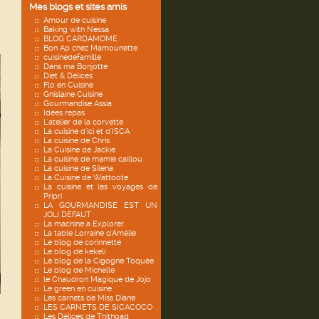
Mes blogs et sites amis
Amour de cuisine
Baking with Nessa
BLOG CARDAMOME
Bon Ap chez Mamounette
cuisinedefamille
Dans ma Bonjotte
Diet & Délices
Flo en Cuisine
Ghislaine Cuisine
Gourmandise Assia
Idées repas
L'atelier de la corvette
La cuisine d'ici et d'ISCA
La cuisine de Chris
La Cuisine de Jackie
La cuisine de mamie caillou
La cuisine de Silena
La Cuisine de Wattoote
La cuisine et les voyages de
Pripri
LA GOURMANDISE EST UN
JOLI DEFAUT
La machine à Explorer
La table Lorraine d'Amélie
Le blog de corinnette
Le blog de kekeli
Le blog de la Cigogne Toquée
Le blog de Michelle
le Chaudron Magique de Jojo
Le green en cuisine
Les carnets de Miss Diane
LES CARNETS DE SICACOCO
Les Délices de Thithoad