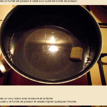
ites un fumet de poisson à l'aide d'un cube de fumet de poisson.
ites un roux blanc avec le beurre et la farine.
outez-y le fumet de poisson et laissez mijoter quelques minutes.