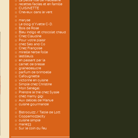
La petite fille de Madeleine
recettes faciles et en famille
CUISINETTE
Cheveux dans le vent
maryse
Le blog d'Yvette C-D.
Bois de Rose
Bleu indigo et chocolat chaud
Chez Claudine
Pour votre plaisir
chez Séo and Co
Chez Françoise
mireille herbe folle
lestilleuls
en passant par la
carnet de bresse
grainedesucre
parfum de brimbelle
Cafougniette
victorine en cuisine
Simple chez Christine
Mon Sénégal
Prendre le thé chez Syssie
chez mamy gigi
Aux délices de Manue
cuisine gourmande
Bistrocuizz / Table de Lott
Coppamozzacity
cuisine simple
marie33
Sur le coin du feu