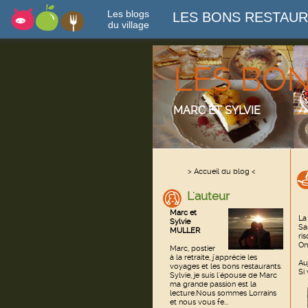
Les blogs
LES BONS RESTAU
du village
LES BO
MARC ET SYLVIE
> Accueil du blog <
L'auteur
Marc et
La
Sylvie
Sa
MULLER
ri
On
Marc, postier
à la retraite, j'apprécie les
Au
voyages et les bons restaurants.
Si
Sylvie, je suis l'épouse de Marc
ma grande passion est la
lecture.Nous sommes Lorrains
et nous vous fe...