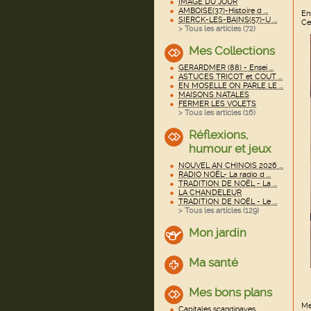
IMAGE DU JOUR
AMBOISE(37)-Histoire d ...
En
SIERCK-LES-BAINS(57)-U ...
Ce
> Tous les articles (
72
)
Mes Collections
GERARDMER (88) - Ensei ...
ASTUCES TRICOT et COUT ...
EN MOSELLE ON PARLE LE ...
MAISONS NATALES
FERMER LES VOLETS
> Tous les articles (
16
)
Réflexions,
humour et jeux
NOUVEL AN CHINOIS 2026 ...
RADIO NOËL- La radio d ...
TRADITION DE NOËL - La ...
LA CHANDELEUR
TRADITION DE NOËL - Le ...
> Tous les articles (
129
)
Mon jardin
Ma santé
Mes bons plans
Me
Capitales scandinaves ...