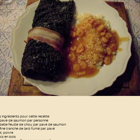
s ingrédients pour cette recette:
 pavé de saumon par personne
 belle feuille de chou par pavé de saumon
 fine tranche de lard fumé par pavé
l, poivre
ics en bois