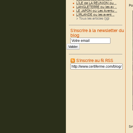
L'ÎLE de LA RÉUNION ou ...
Po
L'ANGLETERRE ou les av ...
LE JAPON où Les Aventu ...
L'IRLANDE ou les avent ...
> Tous les articles (
39
)
S'inscrire à la newsletter du
blog
Valider
S'inscrire au fil RSS
Si