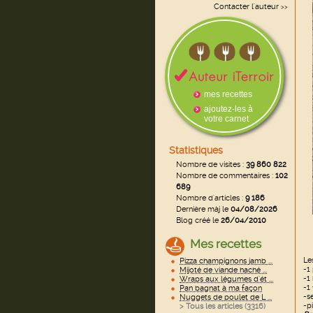
Contacter l'auteur
>>
mes recettes
ajoutez-les à
votre carnet
Statistiques
Nombre de visites :
39 860 822
Nombre de commentaires :
102
689
Nombre d'articles :
9 186
Dernière màj le
04/08/2026
Blog créé le
26/04/2010
Mes recettes
Le
Pizza champignons jamb ...
-1
Mijoté de viande haché ...
-1
Wraps aux légumes d'ét ...
-1
Pan bagnat à ma façon
-se
Nuggets de poulet de L ...
-p
> Tous les articles (
3316
)