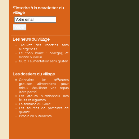
S'inscrire à la newsletter du
village
Valider
Les news du village
Trouvez des recettes sans
allergènes !
Le thon blanc : oméga3 et
bonne humeur
Quiz : l'alimentation sans gluten
Les dossiers du village
Connaître les différents
groupes alimentaires pour
mieux équilibrer vos repas
(1ère partie)
Les atouts nutritionnels des
fruits et légumes
La semaine du Goût
Les sources de protéines de
qualité
Besoin en nutriments