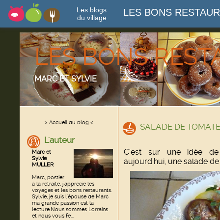
Les blogs
LES BONS RESTAU
du village
LES BONS RES
MARC ET SYLVIE
> Accueil du blog <
SALADE DE TOMATE
L'auteur
C'est sur une idée de 
Marc et
Sylvie
aujourd'hui, une salade de
MULLER
Marc, postier
à la retraite, j'apprécie les
voyages et les bons restaurants.
Sylvie, je suis l'épouse de Marc
ma grande passion est la
lecture.Nous sommes Lorrains
et nous vous fe...