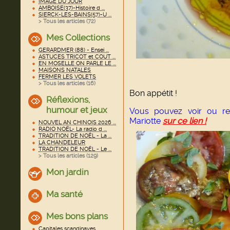
IMAGE DU JOUR
AMBOISE(37)-Histoire d ...
SIERCK-LES-BAINS(57)-U ...
> Tous les articles (
72
)
Mes Collections
GERARDMER (88) - Ensei ...
ASTUCES TRICOT et COUT ...
EN MOSELLE ON PARLE LE ...
MAISONS NATALES
FERMER LES VOLETS
> Tous les articles (
16
)
Bon appétit !
Réflexions,
humour et jeux
Vous pouvez voir ou rev
Mariotte
sur ce lien
!
NOUVEL AN CHINOIS 2026 ...
RADIO NOËL- La radio d ...
TRADITION DE NOËL - La ...
LA CHANDELEUR
TRADITION DE NOËL - Le ...
> Tous les articles (
129
)
Mon jardin
Ma santé
Mes bons plans
Capitales scandinaves ...