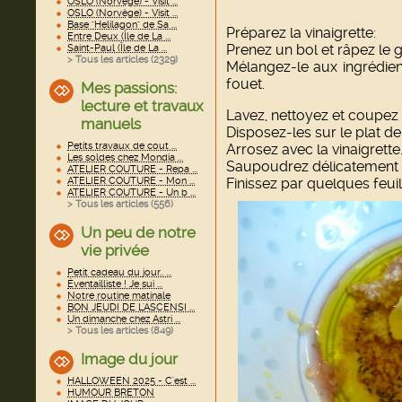
OSLO (Norvège) - Visit ...
OSLO (Norvège) - Visit ...
Base "Helilagon" de Sa ...
Préparez la vinaigrette:
Entre Deux (Île de La ...
Prenez un bol et râpez le 
Saint-Paul (Île de La ...
> Tous les articles (
2329
)
Mélangez-le aux ingrédien
fouet.
Mes passions:
lecture et travaux
Lavez, nettoyez et coupez 
manuels
Disposez-les sur le plat de
Petits travaux de cout ...
Arrosez avec la vinaigrette
Les soldes chez Mondia ...
Saupoudrez délicatement d
ATELIER COUTURE - Repa ...
ATELIER COUTURE - Mon ...
Finissez par quelques feuil
ATELIER COUTURE - Un b ...
> Tous les articles (
556
)
Un peu de notre
vie privée
Petit cadeau du jour.. ...
Éventailliste ! Je sui ...
Notre routine matinale
BON JEUDI DE L'ASCENSI ...
Un dimanche chez Astri ...
> Tous les articles (
849
)
Image du jour
HALLOWEEN 2025 - C'est ...
HUMOUR BRETON