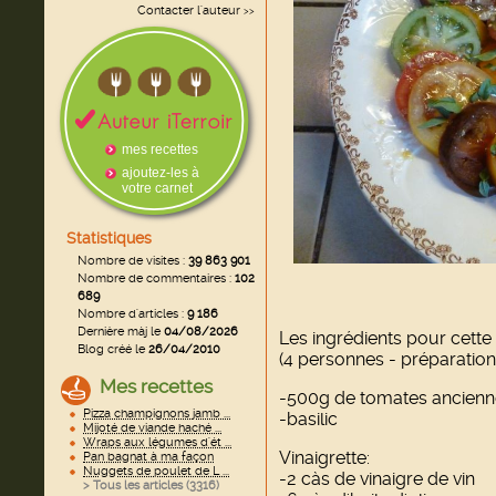
Contacter l'auteur
>>
mes recettes
ajoutez-les à
votre carnet
Statistiques
Nombre de visites :
39 863 901
Nombre de commentaires :
102
689
Nombre d'articles :
9 186
Dernière màj le
04/08/2026
Les ingrédients pour cette 
Blog créé le
26/04/2010
(4 personnes - préparation
Mes recettes
-500g de tomates ancienn
Pizza champignons jamb ...
-basilic
Mijoté de viande haché ...
Wraps aux légumes d'ét ...
Vinaigrette:
Pan bagnat à ma façon
Nuggets de poulet de L ...
-2 càs de vinaigre de vin
> Tous les articles (
3316
)