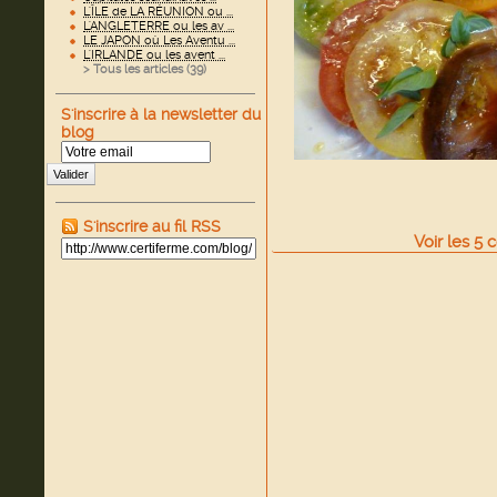
L'ÎLE de LA RÉUNION ou ...
L'ANGLETERRE ou les av ...
LE JAPON où Les Aventu ...
L'IRLANDE ou les avent ...
> Tous les articles (
39
)
S'inscrire à la newsletter du
blog
Valider
S'inscrire au fil RSS
Voir
les
5
c