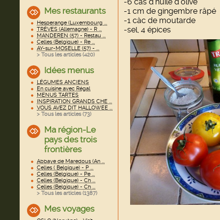
-6 càs d'huile d'olive
Mes restaurants
-1 cm de gingembre râpé
-1 càc de moutarde
Hesperange (Luxembourg ...
-sel, 4 épices
TRÈVES (Allemagne) - R ...
MANDEREN (57) - Restau ...
Celles (Belgique) - Re ...
AY-sur-MOSELLE (57) - ...
> Tous les articles (
420
)
Idées menus
LÉGUMES ANCIENS
En cuisine avec Régal
MENUS TARTES
INSPIRATION GRANDS CHE ...
VOUS AVEZ DIT HALLOWEE ...
> Tous les articles (
73
)
Ma région-Le
pays des trois
frontières
Abbaye de Maredous (An ...
Celles ( Belgique) - P ...
Celles (Belgique) - Pe ...
Celles (Belgique) - Ch ...
Celles (Belgique) - Ch ...
> Tous les articles (
1387
)
Mes voyages