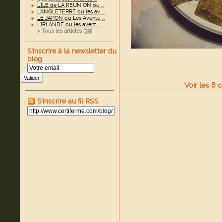
L'ÎLE de LA RÉUNION ou ...
L'ANGLETERRE ou les av ...
LE JAPON où Les Aventu ...
L'IRLANDE ou les avent ...
> Tous les articles (
39
)
S'inscrire à la newsletter du
blog
Valider
Voir
les
8
c
S'inscrire au fil RSS