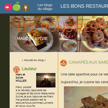
Les blogs
LES BONS RESTAU
du village
LES BONS RES
MARC ET SYLVIE
> Accueil du blog <
CANAPÉS AUX SAR
L'auteur
Une idée apéritive pour ce w
Marc et
Sylvie
MULLER
Aujourd'hui, je cuisine les ca
Marc, postier
à la retraite, j'apprécie les
voyages et les bons restaurants.
Sylvie, je suis l'épouse de Marc
ma grande passion est la
lecture.Nous sommes Lorrains
et nous vous fe...