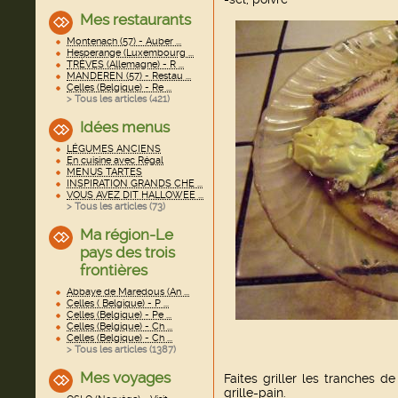
Mes restaurants
Montenach (57) - Auber ...
Hesperange (Luxembourg ...
TRÈVES (Allemagne) - R ...
MANDEREN (57) - Restau ...
Celles (Belgique) - Re ...
> Tous les articles (
421
)
Idées menus
LÉGUMES ANCIENS
En cuisine avec Régal
MENUS TARTES
INSPIRATION GRANDS CHE ...
VOUS AVEZ DIT HALLOWEE ...
> Tous les articles (
73
)
Ma région-Le
pays des trois
frontières
Abbaye de Maredous (An ...
Celles ( Belgique) - P ...
Celles (Belgique) - Pe ...
Celles (Belgique) - Ch ...
Celles (Belgique) - Ch ...
> Tous les articles (
1387
)
Mes voyages
Faites griller les tranches 
grille-pain.