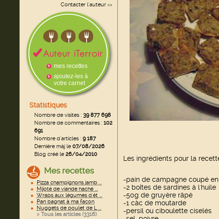
Contacter l'auteur
>>
mes recettes
ajoutez-les à
votre carnet
Statistiques
Nombre de visites :
39 877 698
Nombre de commentaires :
102
691
Nombre d'articles :
9 187
Dernière màj le
07/08/2026
Blog créé le
26/04/2010
Les ingrédients pour la recett
Mes recettes
-pain de campagne coupé en
Pizza champignons jamb ...
-2 boîtes de sardines à l'huile
Mijoté de viande haché ...
-50g de gruyère râpé
Wraps aux légumes d'ét ...
Pan bagnat à ma façon
-1 càc de moutarde
Nuggets de poulet de L ...
-persil ou ciboulette ciselés
> Tous les articles (
3316
)
-sel, poivre