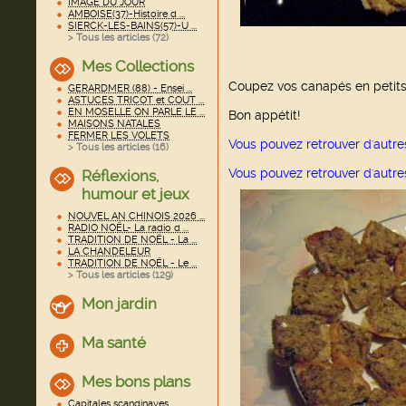
IMAGE DU JOUR
AMBOISE(37)-Histoire d ...
SIERCK-LES-BAINS(57)-U ...
> Tous les articles (
72
)
Mes Collections
Coupez vos canapés en petits 
GERARDMER (88) - Ensei ...
ASTUCES TRICOT et COUT ...
EN MOSELLE ON PARLE LE ...
Bon appétit!
MAISONS NATALES
FERMER LES VOLETS
Vous pouvez retrouver d'autre
> Tous les articles (
16
)
Vous pouvez retrouver d'autr
Réflexions,
humour et jeux
NOUVEL AN CHINOIS 2026 ...
RADIO NOËL- La radio d ...
TRADITION DE NOËL - La ...
LA CHANDELEUR
TRADITION DE NOËL - Le ...
> Tous les articles (
129
)
Mon jardin
Ma santé
Mes bons plans
Capitales scandinaves ...