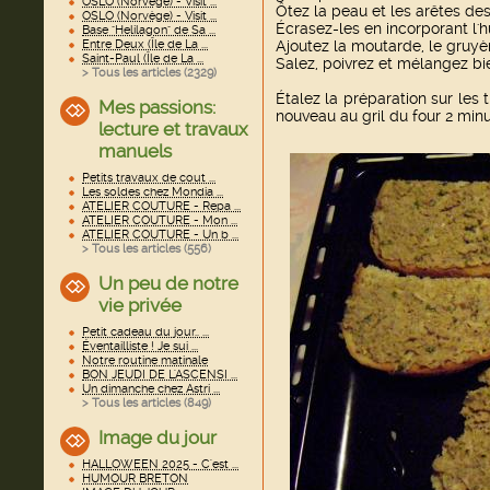
OSLO (Norvège) - Visit ...
Ôtez la peau et les arêtes des
OSLO (Norvège) - Visit ...
Écrasez-les en incorporant l'h
Base "Helilagon" de Sa ...
Entre Deux (Île de La ...
Ajoutez la moutarde, le gruyèr
Saint-Paul (Île de La ...
Salez, poivrez et mélangez bie
> Tous les articles (
2329
)
Étalez la préparation sur les
Mes passions:
nouveau au gril du four 2 minu
lecture et travaux
manuels
Petits travaux de cout ...
Les soldes chez Mondia ...
ATELIER COUTURE - Repa ...
ATELIER COUTURE - Mon ...
ATELIER COUTURE - Un b ...
> Tous les articles (
556
)
Un peu de notre
vie privée
Petit cadeau du jour.. ...
Éventailliste ! Je sui ...
Notre routine matinale
BON JEUDI DE L'ASCENSI ...
Un dimanche chez Astri ...
> Tous les articles (
849
)
Image du jour
HALLOWEEN 2025 - C'est ...
HUMOUR BRETON