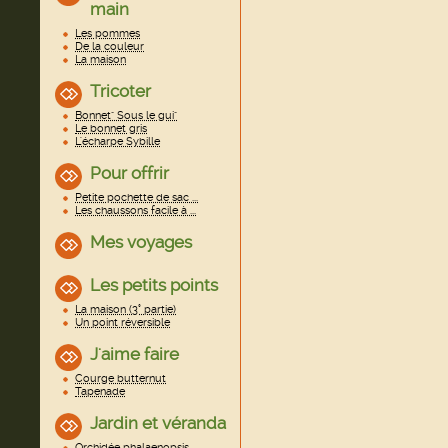
main
Les pommes
De la couleur
La maison
Tricoter
Bonnet" Sous le gui"
Le bonnet gris
L'écharpe Sybille
Pour offrir
Petite pochette de sac ...
Les chaussons facile à ...
Mes voyages
Les petits points
La maison (3° partie)
Un point réversible
J'aime faire
Courge butternut
Tapenade
Jardin et véranda
Orchidée phalaenopsis