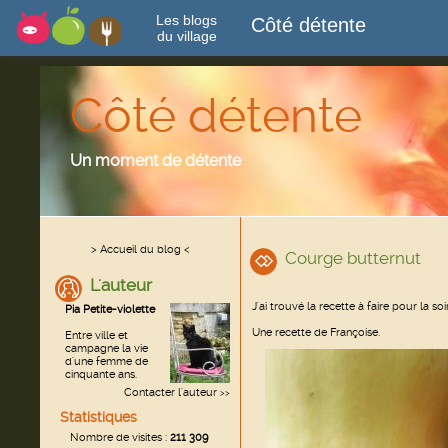
Les blogs
Côté détente
du village
Côté détente
Un moment de détente
> Accueil du blog <
Courge butternut
L'auteur
J'ai trouvé la recette à faire pour la soi
Pia Petite-violette
Une recette de Françoise.
Entre ville et
campagne la vie
d'une femme de
cinquante ans.
Contacter l'auteur
>>
Statistiques
Nombre de visites :
211 309