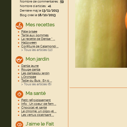
Nombre de commentaires :
59
Nombre d'articles :
41
Dernière màj le
13/11/2013
Blog créé le
18/10/2013
Mes recettes
Pâte brisée
Tarte aux pommes
La recette de Denise * ...
Halloween
Confiture de Calamondi ...
> Tous les articles (
12
)
Mon jardin
Dahlia jaune
Rouge dahlia
Les dahliasdu jardin
L'Orchidée
Taille du Buis : En ic ...
> Tous les articles (
6
)
Ma santé
Petit refroidissement
Info : Un coeur de fem ...
Chocolat et santé
Le chrome, un oligo-él ...
Les vertus cicatrisant ...
J'aime le Fait