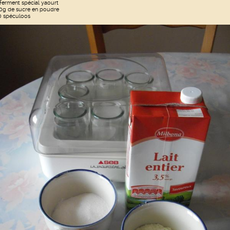
 ferment spécial yaourt
0g de sucre en poudre
0 spéculoos