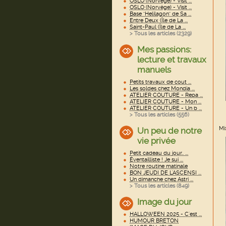
OSLO (Norvège) - Visit ...
OSLO (Norvège) - Visit ...
Base "Helilagon" de Sa ...
Entre Deux (Île de La ...
Saint-Paul (Île de La ...
> Tous les articles (
2329
)
Mes passions:
lecture et travaux
manuels
Petits travaux de cout ...
Les soldes chez Mondia ...
ATELIER COUTURE - Repa ...
ATELIER COUTURE - Mon ...
ATELIER COUTURE - Un b ...
> Tous les articles (
556
)
Mi
Un peu de notre
vie privée
Petit cadeau du jour.. ...
Éventailliste ! Je sui ...
Notre routine matinale
BON JEUDI DE L'ASCENSI ...
Un dimanche chez Astri ...
> Tous les articles (
849
)
Image du jour
HALLOWEEN 2025 - C'est ...
HUMOUR BRETON