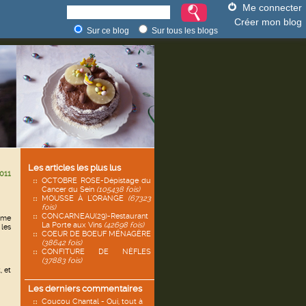
Me connecter
Créer mon blog
Sur ce blog
Sur tous les blogs
Les articles les plus lus
011
OCTOBRE ROSE-Dépistage du
Cancer du Sein
(105438 fois)
MOUSSE À L'ORANGE
(67323
fois)
CONCARNEAU(29)-Restaurant
rme
La Porte aux Vins
(42698 fois)
les
COEUR DE BOEUF MÉNAGÈRE
(38642 fois)
CONFITURE DE NÈFLES
(37883 fois)
, et
Les derniers commentaires
Coucou Chantal - Oui, tout à