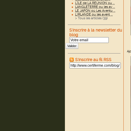
L'ÎLE de LA RÉUNION ou ...
L'ANGLETERRE ou les av ...
LE JAPON où Les Aventu ...
L'IRLANDE ou les avent ...
> Tous les articles (
39
)
S'inscrire à la newsletter du
blog
Valider
Aj
S'inscrire au fil RSS