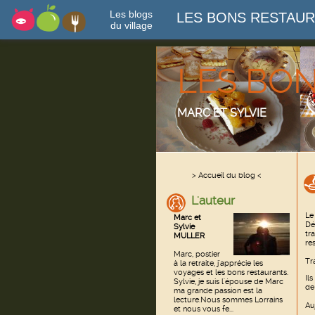
Les blogs
LES BONS RESTAU
du village
LES BO
MARC ET SYLVIE
> Accueil du blog <
L'auteur
Le
Marc et
Dé
Sylvie
tr
MULLER
re
Marc, postier
Tr
à la retraite, j'apprécie les
voyages et les bons restaurants.
Il
Sylvie, je suis l'épouse de Marc
de
ma grande passion est la
lecture.Nous sommes Lorrains
Au
et nous vous fe...