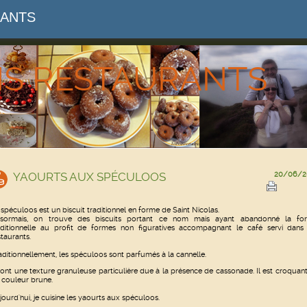
RANTS
NS RESTAURANTS
YAOURTS AUX SPÉCULOOS
20/06/2
 spéculoos est un biscuit traditionnel en forme de Saint Nicolas.
sormais, on trouve des biscuits portant ce nom mais ayant abandonné la fo
aditionnelle au profit de formes non figuratives accompagnant le café servi dans 
staurants.
aditionnellement, les spéculoos sont parfumés à la cannelle.
s ont une texture granuleuse particulière due à la présence de cassonade. Il est croquant
 couleur brune.
jourd'hui, je cuisine les yaourts aux spéculoos.