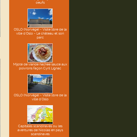
oeufs
OSLO (Norvège) - Visite libre de la
ville d'Oslo - Le château et son
parc
Mijoté de viande hachée sauce aux
poivrons façon Cyril Lignac
OSLO (Norvège) - Visite libre de la
ville d'Oslo
Capitales scandinaves ou les
aventures de Nicolas en pays
scandinaves