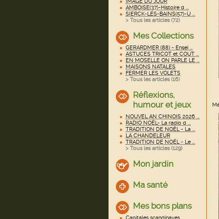
IMAGE DU JOUR
AMBOISE(37)-Histoire d ...
SIERCK-LES-BAINS(57)-U ...
> Tous les articles (
72
)
Mes Collections
GERARDMER (88) - Ensei ...
ASTUCES TRICOT et COUT ...
EN MOSELLE ON PARLE LE ...
MAISONS NATALES
FERMER LES VOLETS
> Tous les articles (
16
)
Réflexions,
humour et jeux
Mé
NOUVEL AN CHINOIS 2026 ...
RADIO NOËL- La radio d ...
TRADITION DE NOËL - La ...
LA CHANDELEUR
TRADITION DE NOËL - Le ...
> Tous les articles (
129
)
Mon jardin
Ma santé
Mes bons plans
Capitales scandinaves ...