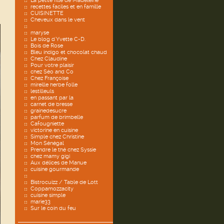
La petite fille de Madeleine
recettes faciles et en famille
CUISINETTE
Cheveux dans le vent
maryse
Le blog d'Yvette C-D.
Bois de Rose
Bleu indigo et chocolat chaud
Chez Claudine
Pour votre plaisir
chez Séo and Co
Chez Françoise
mireille herbe folle
lestilleuls
en passant par la
carnet de bresse
grainedesucre
parfum de brimbelle
Cafougniette
victorine en cuisine
Simple chez Christine
Mon Sénégal
Prendre le thé chez Syssie
chez mamy gigi
Aux délices de Manue
cuisine gourmande
Bistrocuizz / Table de Lott
Coppamozzacity
cuisine simple
marie33
Sur le coin du feu