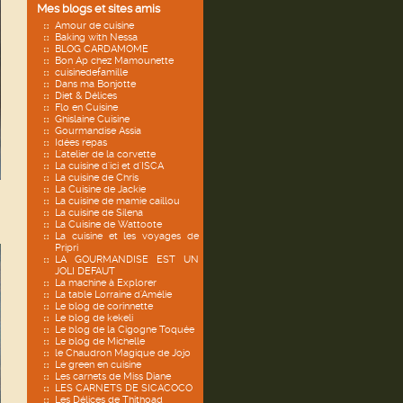
Mes blogs et sites amis
Amour de cuisine
Baking with Nessa
BLOG CARDAMOME
Bon Ap chez Mamounette
cuisinedefamille
Dans ma Bonjotte
Diet & Délices
Flo en Cuisine
Ghislaine Cuisine
Gourmandise Assia
Idées repas
L'atelier de la corvette
La cuisine d'ici et d'ISCA
La cuisine de Chris
La Cuisine de Jackie
La cuisine de mamie caillou
La cuisine de Silena
La Cuisine de Wattoote
La cuisine et les voyages de
Pripri
LA GOURMANDISE EST UN
JOLI DEFAUT
La machine à Explorer
La table Lorraine d'Amélie
Le blog de corinnette
Le blog de kekeli
Le blog de la Cigogne Toquée
Le blog de Michelle
le Chaudron Magique de Jojo
Le green en cuisine
Les carnets de Miss Diane
LES CARNETS DE SICACOCO
Les Délices de Thithoad