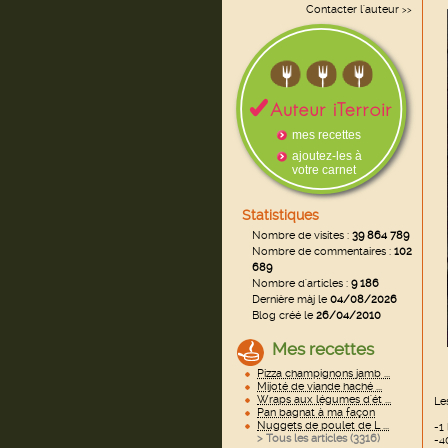
Contacter l'auteur
>>
mes recettes
ajoutez-les à
votre carnet
Statistiques
Nombre de visites :
39 864 789
Nombre de commentaires :
102
689
Nombre d'articles :
9 186
Dernière màj le
04/08/2026
Blog créé le
26/04/2010
Mes recettes
Pizza champignons jamb ...
Mijoté de viande haché ...
Wraps aux légumes d'ét ...
Le
Pan bagnat à ma façon
Nuggets de poulet de L ...
-1 
> Tous les articles (
3316
)
-4