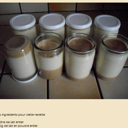
s ingrédients pour cette recette:
litre de lait entier
0g de lait en poudre entier