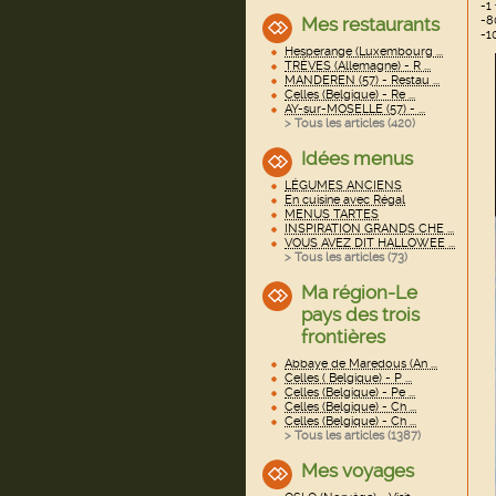
-1
-8
Mes restaurants
-1
Hesperange (Luxembourg ...
TRÈVES (Allemagne) - R ...
MANDEREN (57) - Restau ...
Celles (Belgique) - Re ...
AY-sur-MOSELLE (57) - ...
> Tous les articles (
420
)
Idées menus
LÉGUMES ANCIENS
En cuisine avec Régal
MENUS TARTES
INSPIRATION GRANDS CHE ...
VOUS AVEZ DIT HALLOWEE ...
> Tous les articles (
73
)
Ma région-Le
pays des trois
frontières
Abbaye de Maredous (An ...
Celles ( Belgique) - P ...
Celles (Belgique) - Pe ...
Celles (Belgique) - Ch ...
Celles (Belgique) - Ch ...
> Tous les articles (
1387
)
Mes voyages