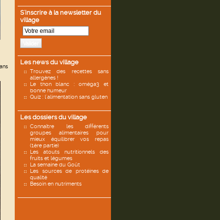
S'inscrire à la newsletter du
village
Valider
Les news du village
sans
Trouvez des recettes sans
allergènes !
Le thon blanc : oméga3 et
bonne humeur
Quiz : l'alimentation sans gluten
Les dossiers du village
Connaître les différents
groupes alimentaires pour
mieux équilibrer vos repas
(1ère partie)
Les atouts nutritionnels des
fruits et légumes
La semaine du Goût
Les sources de protéines de
qualité
Besoin en nutriments