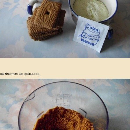
xez finement les spéculoos.