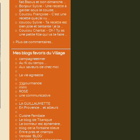
fait.Bisous et bon dimanche. ...
Bonjour Sylvie - Une recette à
garder sous le coude; ...
Coucou Françoise - C’est une
recette que j’ai vu ...
coucou Sylvie - Ta recette est
bien jolie et tentante ! je la ...
Coucou Chantal - Oh ! Tu as
une petite fille qui va te faire ...
> Plus de commentaires...
Mes blogs favoris du Village
campagneetmer
Au fil du temps ....
Aux saveurs de chez moi
La vie agreable
33gourmande
mimi
ROSE
une communicative
........
LA GUILLAUMETTE
En Provence ... et ailleurs
Cuisine Familiale
Le blog de Titanique
Le bonheur est éphémère...
blog de la fontaine bleue
Entre prés et champs
Vendée "BLOG"