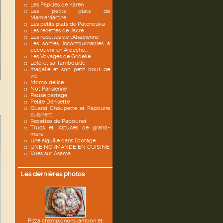
Les Papilles de Karen
Les petits plats de
MamieMartine
Les petits plats de Patchouka
Les recettes de Jacre
Les recettes de l'Alsacienne
Les sorties incontournables à
découvrir en Ardèche...
Les Voyages de Gridelle
Lolo et sa Tambouille
magalie et son petit bout de
vie
Momo délice
Not Parisienne
Pause partage
Petite Denisette
Quand Choupette et Papoune
cuisinent
Recettes de Papounet
Trucs et Astuces de grand-
mère
Une aiguille dans l'potage
UNE NORMANDE EN CUISINE
Vues sur Asama
Les dernières photos
Pizza champignons jambon et