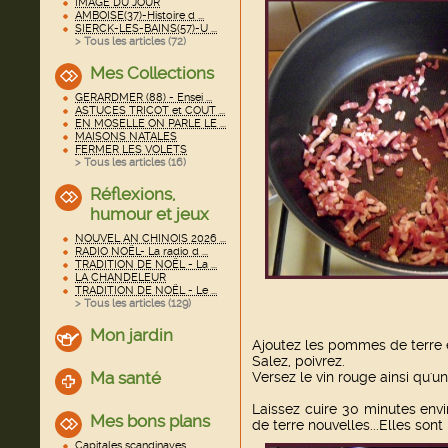
IMAGE DU JOUR
AMBOISE(37)-Histoire d ...
SIERCK-LES-BAINS(57)-U ...
> Tous les articles (
72
)
Mes Collections
GERARDMER (88) - Ensei ...
ASTUCES TRICOT et COUT ...
EN MOSELLE ON PARLE LE ...
MAISONS NATALES
FERMER LES VOLETS
> Tous les articles (
16
)
Réflexions,
humour et jeux
NOUVEL AN CHINOIS 2026 ...
RADIO NOËL- La radio d ...
TRADITION DE NOËL - La ...
LA CHANDELEUR
TRADITION DE NOËL - Le ...
> Tous les articles (
129
)
Mon jardin
Ajoutez les pommes de terre e
Salez, poivrez.
Ma santé
Versez le vin rouge ainsi qu'un
Laissez cuire 30 minutes env
Mes bons plans
de terre nouvelles...Elles sont
Capitales scandinaves ...