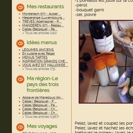
-1 poireau(il est juste sur la 
-persil
Mes restaurants
-bouquet garni
Montenach (57) - Auber ...
-sel, poivre
Hesperange (Luxembourg ...
TRÈVES (Allemagne) - R ...
MANDEREN (57) - Restau ...
Celles (Belgique) - Re ...
> Tous les articles (
421
)
Idées menus
LÉGUMES ANCIENS
En cuisine avec Régal
MENUS TARTES
INSPIRATION GRANDS CHE ...
VOUS AVEZ DIT HALLOWEE ...
> Tous les articles (
73
)
Ma région-Le
pays des trois
frontières
Abbaye de Maredous (An ...
Celles ( Belgique) - P ...
Celles (Belgique) - Pe ...
Celles (Belgique) - Ch ...
Celles (Belgique) - Ch ...
> Tous les articles (
1387
)
Pelez, lavez et coupez les p
Mes voyages
Pelez, lavez et hachez les éch
Nettoyez le poireau, lavez-le 