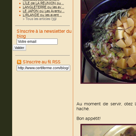
L'ÎLE de LA RÉUNION ou ...
L'ANGLETERRE ou les av ...
LE JAPON où Les Aventu ...
L'IRLANDE ou les avent ...
> Tous les articles (
39
)
S'inscrire à la newsletter du
blog
Valider
S'inscrire au fil RSS
Au moment de servir, otez l
haché.
Bon appétit!