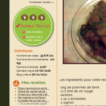
Contacter l'auteur
>>
mes recettes
ajoutez-les à
votre carnet
Statistiques
Nombre de visites :
39 876 201
Nombre de commentaires :
102
691
Nombre d'articles :
9 187
Dernière màj le
07/08/2026
Blog créé le
26/04/2010
Les ingrédients pour cette rec
Mes recettes
-1kg de pommes de terre
Pizza champignons jamb ...
-1/2 litre de vin rouge
Mijoté de viande haché ...
Wraps aux légumes d'ét ...
-lardons
Pan bagnat à ma façon
-1 ou 2 échalotes
Nuggets de poulet de L ...
-1 oignon
> Tous les articles (
3316
)