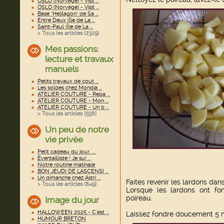
OSLO (Norvège) - Visit ...
OSLO (Norvège) - Visit ...
Base "Helilagon" de Sa ...
Entre Deux (Île de La ...
Saint-Paul (Île de La ...
> Tous les articles (
2329
)
Mes passions:
lecture et travaux
manuels
Petits travaux de cout ...
Les soldes chez Mondia ...
ATELIER COUTURE - Repa ...
ATELIER COUTURE - Mon ...
ATELIER COUTURE - Un b ...
> Tous les articles (
556
)
Un peu de notre
vie privée
Petit cadeau du jour.. ...
Éventailliste ! Je sui ...
Notre routine matinale
BON JEUDI DE L'ASCENSI ...
Un dimanche chez Astri ...
Faites revenir les lardons dan
> Tous les articles (
849
)
Lorsque les lardons ont fon
poireau.
Image du jour
HALLOWEEN 2025 - C'est ...
Laissez fondre doucement 5 m
HUMOUR BRETON