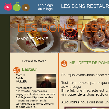
Les blogs
LES BONS RESTAU
du village
LES BONS RES
MARC ET SYLVIE
> Accueil du blog <
MEURETTE DE POMM
L'auteur
Pourquoi avons-nous appelé c
Marc et
Sylvie
MULLER
Tout simplement parce que 
au vin rouge.
Marc, postier
En effet, une meurette est un
à la retraite, j'apprécie les
vin rouge, de lardons et d'oig
voyages et les bons restaurants.
Sylvie, je suis l'épouse de Marc
ma grande passion est la
Aujourd'hui, nous cuisinons 
lecture.Nous sommes Lorrains
et nous vous fe...