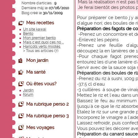
Mais la réalisation n'est pa
Nombre d'articles :
9
Je ferai bientôt des photos p
Dernière màj le
07/06/2010
Blog créé le
30/11/2009
Pour préparer ce bento j'y 
Mes recettes
d'algue nori; des boules de r
Préparation des fagots de c
Un site kawai
Bento
-Prenez un concombre et dé
Mon premier bento
-Enlevez les pépins
Mais c'est quoi ces no ...
-Prenez une feuille d'al
Haricots verts mijotés
découpez la en lanières de 
> Tous les articles (
7
)
-Pour chaque fagot pren
Mon jardin
entourez les d'une lanière d'
Servir avec de la sauce soja 
Ma santé
Préparation des boules de riz
-Prenez du riz à sushi, 100g
Où êtes vous?
-37,5 cl d'eau
-3 cuillères à soupe de vinai
Jardin
forum
Mettez le riz et l'eau dans un
Baissez le feu au minimum
Ma rubrique perso 2
(jusqu'à ce que le riz absorbe
Etalez le riz sur une grande
Ma rubrique perso 3
Incorporez le vinaigre a l'ai
Laissez refroidir, puis confec
Mes voyages
Vous pouvez les décorer ave
Préparation du canard sauce 