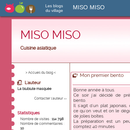
Les blogs
MISO MISO
du village
MISO MISO
Cuisine asiatique
> Accueil du blog <
Mon premier bento
L'auteur
La blublute masquée
Bonne année à tous.
Ce soir j'ai décidé de pr
Contacter l'auteur
>>
bento.
Il s'agit d'un plat japonais
ce qu'on veut et on le dég
Statistiques
de jolies boîtes.
Nombre de visites :
114 798
La préparation est un pe
Nombre de commentaires :
comptez 40 minutes
10