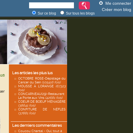
Me connecter
Créer mon blog
Sur ce blog
Sur tous les blogs
Les articles les plus lus
026
OCTOBRE ROSE-Dépistage du
Cancer du Sein
(105416 fois)
MOUSSE À L'ORANGE
(67323
fois)
ser
CONCARNEAU(29)-Restaurant
La Porte aux Vins
(42681 fois)
COEUR DE BOEUF MÉNAGÈRE
(38641 fois)
CONFITURE DE NÈFLES
(37881 fois)
Les derniers commentaires
Coucou Chantal - Oui, tout à