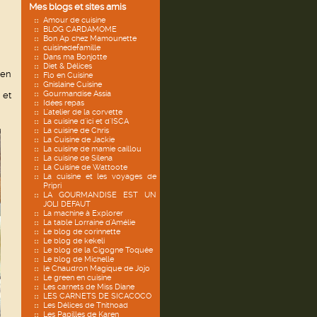
Mes blogs et sites amis
Amour de cuisine
BLOG CARDAMOME
Bon Ap chez Mamounette
cuisinedefamille
Dans ma Bonjotte
Diet & Délices
ien
Flo en Cuisine
Ghislaine Cuisine
Gourmandise Assia
 et
Idées repas
L'atelier de la corvette
La cuisine d'ici et d'ISCA
La cuisine de Chris
La Cuisine de Jackie
La cuisine de mamie caillou
La cuisine de Silena
La Cuisine de Wattoote
La cuisine et les voyages de
Pripri
LA GOURMANDISE EST UN
JOLI DEFAUT
La machine à Explorer
La table Lorraine d'Amélie
Le blog de corinnette
Le blog de kekeli
Le blog de la Cigogne Toquée
Le blog de Michelle
le Chaudron Magique de Jojo
Le green en cuisine
Les carnets de Miss Diane
LES CARNETS DE SICACOCO
Les Délices de Thithoad
Les Papilles de Karen