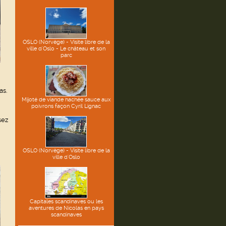
OSLO (Norvège) - Visite libre de la
ville d'Oslo - Le château et son
parc
as.
Mijoté de viande hachée sauce aux
poivrons façon Cyril Lignac
sez
OSLO (Norvège) - Visite libre de la
ville d'Oslo
Capitales scandinaves ou les
aventures de Nicolas en pays
scandinaves