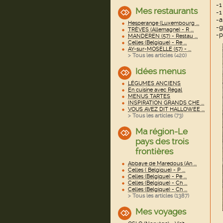
-1
Mes restaurants
-1
-a
Hesperange (Luxembourg ...
-g
TRÈVES (Allemagne) - R ...
-p
MANDEREN (57) - Restau ...
Celles (Belgique) - Re ...
AY-sur-MOSELLE (57) - ...
> Tous les articles (
420
)
Idées menus
LÉGUMES ANCIENS
En cuisine avec Régal
MENUS TARTES
INSPIRATION GRANDS CHE ...
VOUS AVEZ DIT HALLOWEE ...
> Tous les articles (
73
)
Ma région-Le
pays des trois
frontières
Abbaye de Maredous (An ...
Celles ( Belgique) - P ...
Celles (Belgique) - Pe ...
Celles (Belgique) - Ch ...
Celles (Belgique) - Ch ...
> Tous les articles (
1387
)
Mes voyages