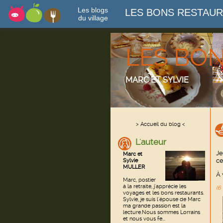
Les blogs
LES BONS RESTAU
du village
LES BO
MARC ET SYLVIE
> Accueil du blog <
L'auteur
Je
Marc et
ce
Sylvie
MULLER
À 
Marc, postier
à la retraite, j'apprécie les
(6 
voyages et les bons restaurants.
Sylvie, je suis l'épouse de Marc
ma grande passion est la
lecture.Nous sommes Lorrains
et nous vous fe...