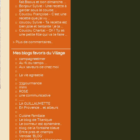
fait.Bisous et bon dimanche. ...
Bonjour Sylvie - Une recette à
garder sous le coude; ...
Coucou Françoise - C’est une
recette que j’ai vu ...
coucou Sylvie - Ta recette est
bien jolie et tentante ! je la ...
Coucou Chantal - Oh ! Tu as
une petite fille qui va te faire ...
> Plus de commentaires...
Mes blogs favoris du Village
campagneetmer
Au fil du temps ....
Aux saveurs de chez moi
La vie agreable
33gourmande
mimi
ROSE
une communicative
........
LA GUILLAUMETTE
En Provence ... et ailleurs
Cuisine Familiale
Le blog de Titanique
Le bonheur est éphémère...
blog de la fontaine bleue
Entre prés et champs
Vendée "BLOG"