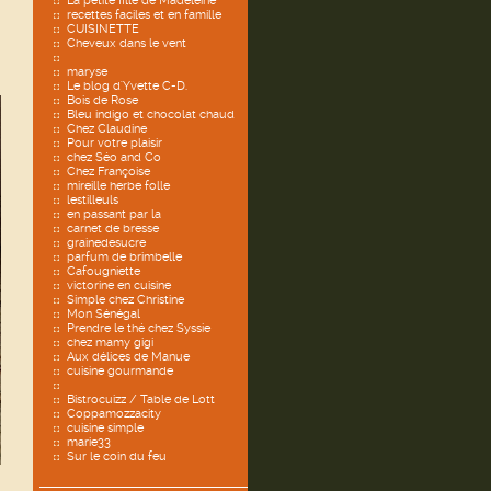
La petite fille de Madeleine
recettes faciles et en famille
CUISINETTE
Cheveux dans le vent
maryse
Le blog d'Yvette C-D.
Bois de Rose
Bleu indigo et chocolat chaud
Chez Claudine
Pour votre plaisir
chez Séo and Co
Chez Françoise
mireille herbe folle
lestilleuls
en passant par la
carnet de bresse
grainedesucre
parfum de brimbelle
Cafougniette
victorine en cuisine
Simple chez Christine
Mon Sénégal
Prendre le thé chez Syssie
chez mamy gigi
Aux délices de Manue
cuisine gourmande
Bistrocuizz / Table de Lott
Coppamozzacity
cuisine simple
marie33
Sur le coin du feu