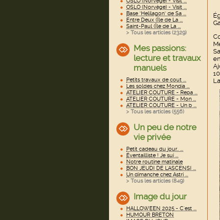
OSLO (Norvège) - Visit ...
OSLO (Norvège) - Visit ...
Base "Helilagon" de Sa ...
Ég
Entre Deux (Île de La ...
Ga
Saint-Paul (Île de La ...
> Tous les articles (
2329
)
Co
Me
Mes passions:
S
lecture et travaux
en
Aj
manuels
10
Petits travaux de cout ...
La
Les soldes chez Mondia ...
ATELIER COUTURE - Repa ...
ATELIER COUTURE - Mon ...
ATELIER COUTURE - Un b ...
> Tous les articles (
556
)
Un peu de notre
vie privée
Petit cadeau du jour.. ...
Éventailliste ! Je sui ...
Notre routine matinale
BON JEUDI DE L'ASCENSI ...
Un dimanche chez Astri ...
> Tous les articles (
849
)
Image du jour
HALLOWEEN 2025 - C'est ...
HUMOUR BRETON