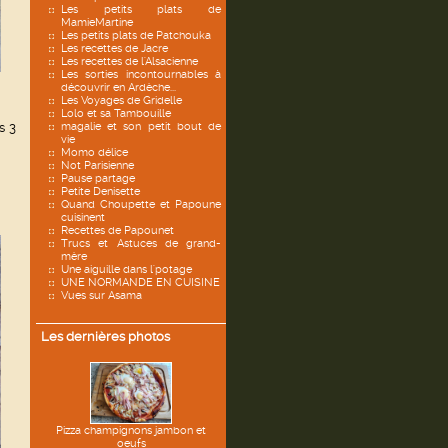
Les petits plats de
MamieMartine
Les petits plats de Patchouka
Les recettes de Jacre
Les recettes de l'Alsacienne
Les sorties incontournables à
découvrir en Ardèche...
Les Voyages de Gridelle
Lolo et sa Tambouille
s 3
magalie et son petit bout de
vie
Momo délice
Not Parisienne
Pause partage
Petite Denisette
Quand Choupette et Papoune
cuisinent
Recettes de Papounet
Trucs et Astuces de grand-
mère
Une aiguille dans l'potage
UNE NORMANDE EN CUISINE
Vues sur Asama
Les dernières photos
Pizza champignons jambon et
oeufs