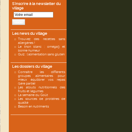
S'inscrire à la newsletter du
village
Valider
Les news du village
Trouvez des recettes sans
allergènes !
Le thon blanc : oméga3 et
bonne humeur
Quiz : l'alimentation sans gluten
Les dossiers du village
Connaître les différents
groupes alimentaires pour
mieux équilibrer vos repas
(1ère partie)
Les atouts nutritionnels des
fruits et légumes
La semaine du Goût
Les sources de protéines de
qualité
Besoin en nutriments