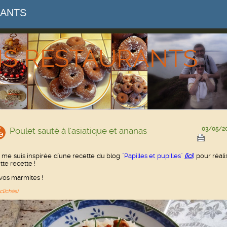
RANTS
NS RESTAURANTS
Poulet sauté à l'asiatique et ananas
03/05/2
 me suis inspirée d'une recette du blog
"Papilles et pupilles"
(ici
)
pour réali
tte recette !
vos marmites !
clichés)