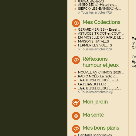
IMAGE DU JOUR
AMBOISE(37)-Histoire d ...
SIERCK-LES-BAINS(57)-U ...
> Tous les articles (
72
)
Mes Collections
GERARDMER (88) - Ensei ...
ASTUCES TRICOT et COUT ...
EN MOSELLE ON PARLE LE ...
Fa
MAISONS NATALES
mi
FERMER LES VOLETS
Ré
> Tous les articles (
16
)
Ôt
Réflexions,
Ép
humour et jeux
Pe
NOUVEL AN CHINOIS 2026 ...
RADIO NOËL- La radio d ...
TRADITION DE NOËL - La ...
LA CHANDELEUR
TRADITION DE NOËL - Le ...
> Tous les articles (
129
)
Mon jardin
Ma santé
Mes bons plans
Capitales scandinaves ...