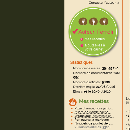
Contacter l'auteur
>>
mes recettes
ajoutez-les à
votre carnet
Statistiques
Nombre de visites :
39 859 240
Nombre de commentaires :
102
689
Nombre d'articles :
9 186
Dernière màj le
04/08/2026
Blog créé le
26/04/2010
Le
Mes recettes
(6
Pizza champignons jamb ...
-4
Mijoté de viande haché ...
-1
Wraps aux légumes d'ét ...
-1
Pan bagnat à ma façon
Nuggets de poulet de L ...
-5
> Tous les articles (
3316
)
-h