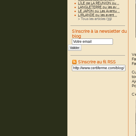
L'ÎLE de LA RÉUNION ou ...
L'ANGLETERRE ou les av ...
LE JAPON où Les Aventu ...
L'IRLANDE ou les avent ...
> Tous les articles (
39
)
S'inscrire à la newsletter du
blog
Valider
Ve
Fa
S'inscrire au fil RSS
Fa
Cu
to
Aj
Po
C'