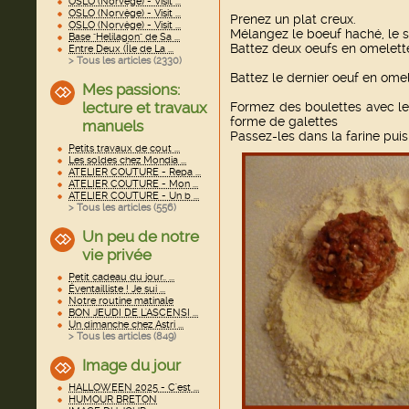
OSLO (Norvège) - Visit ...
OSLO (Norvège) - Visit ...
Prenez un plat creux.
OSLO (Norvège) - Visit ...
Mélangez le boeuf haché, le se
Base "Helilagon" de Sa ...
Battez deux oeufs en omelette
Entre Deux (Île de La ...
> Tous les articles (
2330
)
Battez le dernier oeuf en omel
Mes passions:
lecture et travaux
Formez des boulettes avec le 
forme de galettes
manuels
Passez-les dans la farine puis
Petits travaux de cout ...
Les soldes chez Mondia ...
ATELIER COUTURE - Repa ...
ATELIER COUTURE - Mon ...
ATELIER COUTURE - Un b ...
> Tous les articles (
556
)
Un peu de notre
vie privée
Petit cadeau du jour.. ...
Éventailliste ! Je sui ...
Notre routine matinale
BON JEUDI DE L'ASCENSI ...
Un dimanche chez Astri ...
> Tous les articles (
849
)
Image du jour
HALLOWEEN 2025 - C'est ...
HUMOUR BRETON