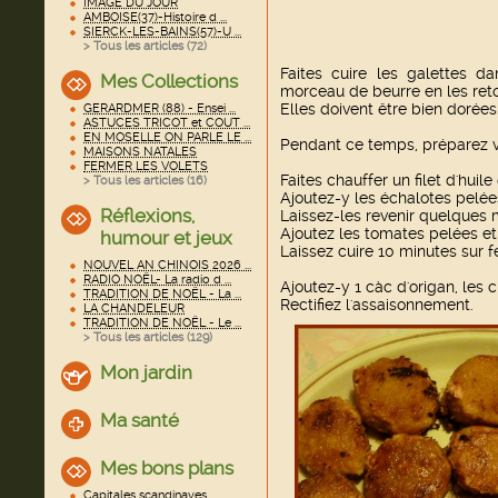
IMAGE DU JOUR
AMBOISE(37)-Histoire d ...
SIERCK-LES-BAINS(57)-U ...
> Tous les articles (
72
)
Faites cuire les galettes d
Mes Collections
morceau de beurre en les ret
Elles doivent être bien dorées
GERARDMER (88) - Ensei ...
ASTUCES TRICOT et COUT ...
EN MOSELLE ON PARLE LE ...
Pendant ce temps, préparez v
MAISONS NATALES
FERMER LES VOLETS
Faites chauffer un filet d'huil
> Tous les articles (
16
)
Ajoutez-y les échalotes pelée
Réflexions,
Laissez-les revenir quelques 
Ajoutez les tomates pelées e
humour et jeux
Laissez cuire 10 minutes sur f
NOUVEL AN CHINOIS 2026 ...
RADIO NOËL- La radio d ...
Ajoutez-y 1 càc d'origan, les 
TRADITION DE NOËL - La ...
Rectifiez l'assaisonnement.
LA CHANDELEUR
TRADITION DE NOËL - Le ...
> Tous les articles (
129
)
Mon jardin
Ma santé
Mes bons plans
Capitales scandinaves ...