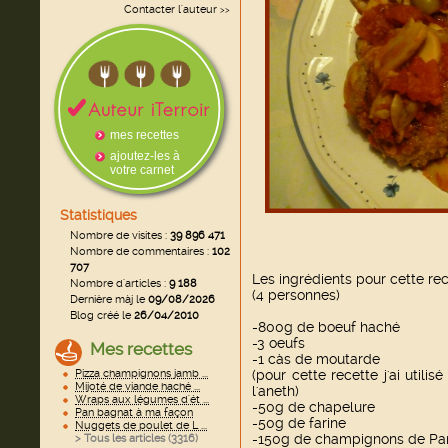
Contacter l'auteur
>>
mes recettes
ajoutez-les à
votre carnet
Statistiques
Nombre de visites :
39 896 471
Nombre de commentaires :
102
707
Les ingrédients pour cette rec
Nombre d'articles :
9 188
(4 personnes)
Dernière màj le
09/08/2026
Blog créé le
26/04/2010
-800g de boeuf haché
-3 oeufs
Mes recettes
-1 càs de moutarde
Pizza champignons jamb ...
(pour cette recette j'ai utili
Mijoté de viande haché ...
l'aneth)
Wraps aux légumes d'ét ...
-50g de chapelure
Pan bagnat à ma façon
-50g de farine
Nuggets de poulet de L ...
-150g de champignons de Par
> Tous les articles (
3316
)