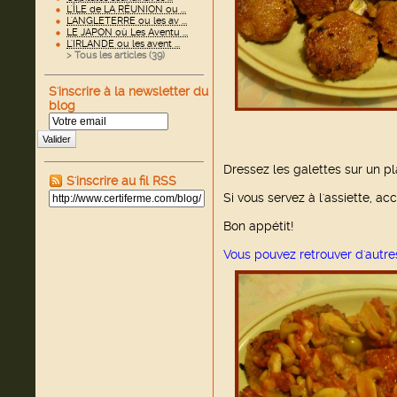
L'ÎLE de LA RÉUNION ou ...
L'ANGLETERRE ou les av ...
LE JAPON où Les Aventu ...
L'IRLANDE ou les avent ...
> Tous les articles (
39
)
S'inscrire à la newsletter du
blog
Valider
Dressez les galettes sur un p
S'inscrire au fil RSS
Si vous servez à l'assiette, a
Bon appétit!
Vous pouvez retrouver d'autr