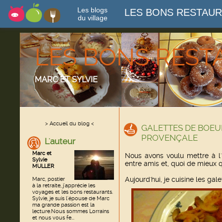
Les blogs
LES BONS RESTAU
du village
LES BONS RES
MARC ET SYLVIE
> Accueil du blog <
GALETTES DE BOEU
PROVENÇALE
L'auteur
Marc et
Nous avons voulu mettre à l'
Sylvie
entre amis et, quoi de mieux q
MULLER
Aujourd'hui, je cuisine les gal
Marc, postier
à la retraite, j'apprécie les
voyages et les bons restaurants.
Sylvie, je suis l'épouse de Marc
ma grande passion est la
lecture.Nous sommes Lorrains
et nous vous fe...