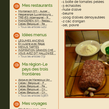
-1 boîte de tomates pelées
Mes restaurants
-3 échalotes
-huile d'olive
Montenach (57) - Auber ...
-beurre
Hesperange (Luxembourg ...
-100g d'olives dénoyautées
TRÈVES (Allemagne) - R ...
MANDEREN (57) - Restau ...
-2 càc d'origan
Celles (Belgique) - Re ...
-sel, poivre
> Tous les articles (
421
)
Idées menus
LÉGUMES ANCIENS
En cuisine avec Régal
MENUS TARTES
INSPIRATION GRANDS CHE ...
VOUS AVEZ DIT HALLOWEE ...
> Tous les articles (
73
)
Ma région-Le
pays des trois
frontières
Abbaye de Maredous (An ...
Celles ( Belgique) - P ...
Celles (Belgique) - Pe ...
Celles (Belgique) - Ch ...
Celles (Belgique) - Ch ...
> Tous les articles (
1387
)
Mes voyages