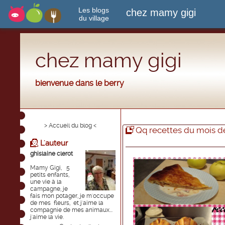
Les blogs
chez mamy gigi
du village
chez mamy gigi
bienvenue dans le berry
> Accueil du blog <
Qq recettes du mois d
L'auteur
ghislaine clerot
Mamy Gigi, 5
petits enfants,
une vie à la
campagne, je
fais mon potager, je m'occupe
de mes fleurs, et j'aime la
compagnie de mes animaux...
j'aime la vie.