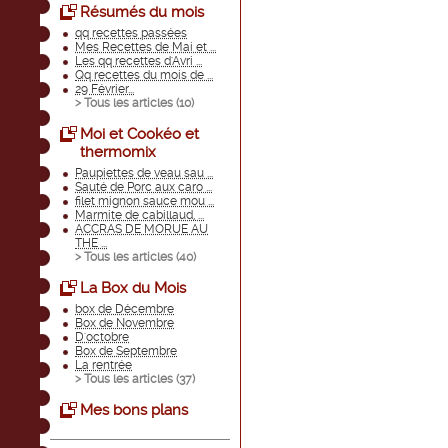
Résumés du mois
qq recettes passées
Mes Recettes de Mai et ...
Les qq recettes d'Avri ...
Qq recettes du mois de ...
29 Février...
> Tous les articles (
10
)
Moi et Cookéo et
thermomix
Paupiettes de veau sau ...
Sauté de Porc aux caro ...
filet mignon sauce mou ...
Marmite de cabillaud, ...
ACCRAS DE MORUE AU
THE ...
> Tous les articles (
40
)
La Box du Mois
box de Décembre
Box de Novembre
D'octobre
Box de Septembre
La rentrée
> Tous les articles (
37
)
Mes bons plans