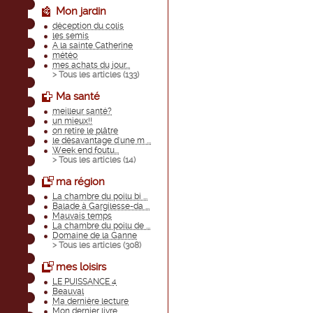
Mon jardin
déception du colis
les semis
A la sainte Catherine
météo
mes achats du jour...
> Tous les articles (
133
)
Ma santé
meilleur santé?
un mieux!!
on retire le plâtre
le désavantage d'une m ...
Week end foutu...
> Tous les articles (
14
)
ma région
La chambre du poilu bi ...
Balade à Gargilesse-da ...
Mauvais temps
La chambre du poilu de ...
Domaine de la Ganne
> Tous les articles (
308
)
mes loisirs
LE PUISSANCE 4
Beauval
Ma dernière lecture
Mon dernier livre