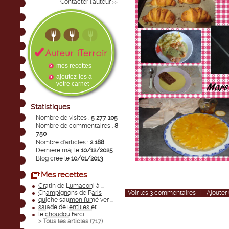
Contacter l'auteur
>>
mes recettes
ajoutez-les à
votre carnet
Statistiques
Nombre de visites :
5 277 105
Nombre de commentaires :
8
750
Nombre d'articles :
2 188
Dernière màj le
10/12/2025
Blog créé le
10/01/2013
Mes recettes
Gratin de Lumaconi à ...
Champignons de Paris
Voir
les
3
commentaires
|
Ajouter
quiche saumon fumé ver ...
salade de lentilles et ...
le choudou farci
> Tous les articles (
717
)