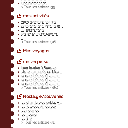
une promenade
> Tous les articles (
33
)
mes activités
films d'emrubannages
comment occuper les jo ...
Attrapes rêves...
les activités de Maxim ...
...
> Tous les articles (
76
)
Mes voyages
ma vie perso...
illumination à Boussac
visite au musée de Mea ...
la tranchée de Chattan ...
la tranchée de Chattan ...
la tranchée de Chattan ...
> Tous les articles (
789
)
Nostalgie/souvenirs
La chambre du soldat H ...
La fête des Amoureux
La nourrice
Le Roulier
La SPA
> Tous les articles (
31
)