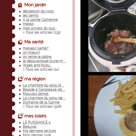
Mon jardin
déception du colis
les semis
A la sainte Catherine
météo
mes achats du jour...
> Tous les articles (
133
)
Ma santé
meilleur santé?
un mieux!!
on retire le plâtre
le désavantage d'une m ...
Week end foutu...
> Tous les articles (
14
)
ma région
La chambre du poilu bi ...
Balade à Gargilesse-da ...
Mauvais temps
La chambre du poilu de ...
Domaine de la Ganne
> Tous les articles (
308
)
mes loisirs
LE PUISSANCE 4
Beauval
Ma dernière lecture
Mon dernier livre