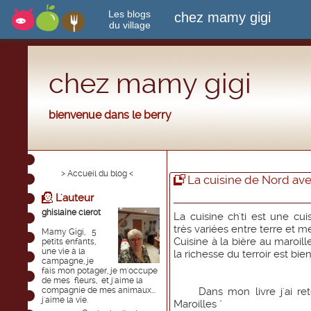
Les blogs
chez mamy gigi
du village
chez mamy gigi
bienvenue dans le berry
> Accueil du blog <
La cuisine de Nord av
L'auteur
ghislaine clerot
La cuisine ch'ti est une cui
très variées entre terre et m
Mamy Gigi, 5
Cuisine à la bière au maroi
petits enfants,
une vie à la
la richesse du terroir est bien 
campagne, je
fais mon potager, je m'occupe
de mes fleurs, et j'aime la
compagnie de mes animaux...
Dans mon livre j'ai rete
j'aime la vie.
Maroilles "