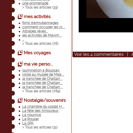
une promenade
> Tous les articles (
33
)
mes activités
films d'emrubannages
comment occuper les jo ...
Attrapes rêves...
les activités de Maxim ...
...
> Tous les articles (
76
)
Mes voyages
Voir
les
4
commentaires
|
ma vie perso...
illumination à Boussac
visite au musée de Mea ...
la tranchée de Chattan ...
la tranchée de Chattan ...
la tranchée de Chattan ...
> Tous les articles (
789
)
Nostalgie/souvenirs
La chambre du soldat H ...
La fête des Amoureux
La nourrice
Le Roulier
La SPA
> Tous les articles (
31
)