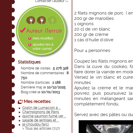
Contacter l'auteur
>>
2 filets mignons de porc ( en
200 gr de maroilles
1 oignons
20 cl de vin blanc
200 gr de crème
mes recettes
1 càs d'huile d'olive
ajoutez-les à
votre carnet
Pour 4 personnes
Coupez les filets mignons e
Statistiques
Dans la cuve du cookéo, fair
Nombre de visites :
5 276 328
faire dorer la viande en mode
Nombre de commentaires :
8
Versez le vin blanc et cui
750
minutes
Nombre d'articles :
2 188
Dernière màj le
10/12/2025
Ajoutez la crème et le mar
Blog créé le
10/01/2013
poivrez, puis poursuivez 
minutes en mélangeant san
Mes recettes
complètement fondu.
Gratin de Lumaconi à ...
Champignons de Paris
Servez avec des pâtes ou du 
quiche saumon fumé ver ...
salade de lentilles et ...
le choudou farci
> Tous les articles (
717
)