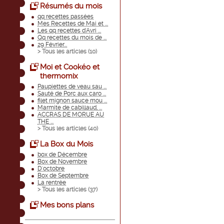
Résumés du mois
qq recettes passées
Mes Recettes de Mai et ...
Les qq recettes d'Avri ...
Qq recettes du mois de ...
29 Février...
> Tous les articles (
10
)
Moi et Cookéo et
thermomix
Paupiettes de veau sau ...
Sauté de Porc aux caro ...
filet mignon sauce mou ...
Marmite de cabillaud, ...
ACCRAS DE MORUE AU
THE ...
> Tous les articles (
40
)
La Box du Mois
box de Décembre
Box de Novembre
D'octobre
Box de Septembre
La rentrée
> Tous les articles (
37
)
Mes bons plans