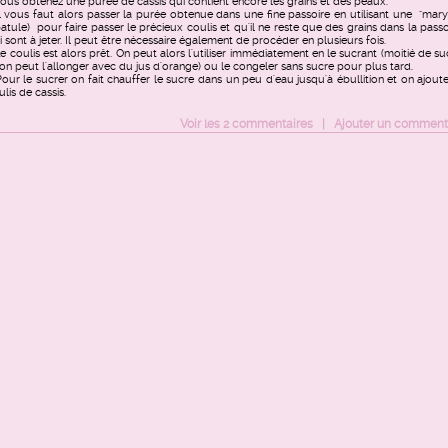
Vous obtenez une purée de cassis qui contient encore les grains et des peaux.
Il vous faut alors passer la purée obtenue dans une fine passoire en utilisant une "mary
patule) pour faire passer le précieux coulis et qu'il ne reste que des grains dans la passo
i sont à jeter. Il peut être nécessaire également de procéder en plusieurs fois.
Le coulis est alors prêt. On peut alors l'utiliser immédiatement en le sucrant (moitié de su
 on peut l'allonger avec du jus d'orange) ou le congeler sans sucre pour plus tard.
Pour le sucrer on fait chauffer le sucre dans un peu d'eau jusqu'à ébullition et on ajoute
ulis de cassis.
Voir
les
2
commentaires
|
Ajouter un comment