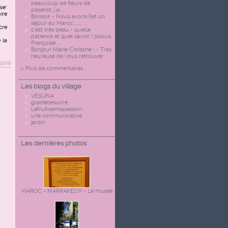
beaucoup de fleurs de
se"
pissenlit, j'ai ...
ire
Bonsoir - Nous avons fait un
séjour au Maroc......... ...
cre
c'est très beau - quelle
patience et quel savoir ! bisous
 la
Françoise ...
Bonjour Marie-Christine ! - Très
heureuse de vous retrouver ...
aire
> Plus de commentaires...
Les blogs du village
VESUNA
grainedesucre
Lefruitdemapassion
une communicative
jardin
Les dernières photos
MAROC - MARRAKECH - Le musée