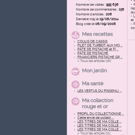
- 
- 
Nombre de visites :
995 636
(s
Nombre de commentaires :
156
qu
Nombre d'articles :
208
- 
Dernière màj le
19/06/2014
et
Blog créé le
06/09/2008
- 
co
Mes recettes
COULIS DE CASSIS
FILET DE TURBOT AUX MO ...
PÂTE DE PISTACHE et FI ...
PÂTE DE PISTACHE
FINANCIERS PISTACHE GR ...
> Tous les articles (
16
)
Mon jardin
Ma santé
LES VERTUS DU PISSENLI ...
Ma collection
rouge et or
PROFIL DU COLLECTIONNE ...
Cette envie de collect ...
LES TITRES DE MA COLLE ...
LES TITRES DE MA COLLE ...
LES TITRES DE MA COLLE ...
> Tous les articles (
11
)