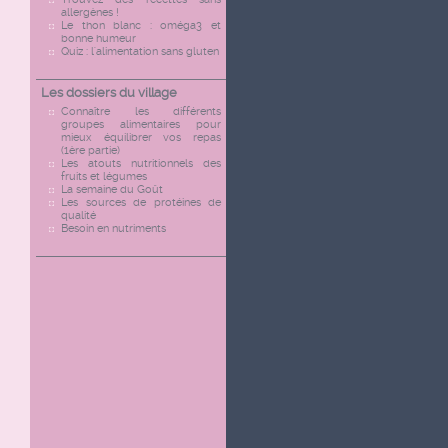
allergènes !
Le thon blanc : oméga3 et
bonne humeur
Quiz : l'alimentation sans gluten
Les dossiers du village
Connaître les différents
groupes alimentaires pour
mieux équilibrer vos repas
(1ère partie)
Les atouts nutritionnels des
fruits et légumes
La semaine du Goût
Les sources de protéines de
qualité
Besoin en nutriments