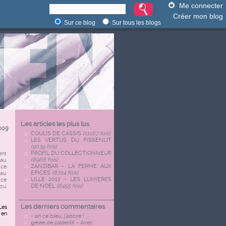
Me connecter
Créer mon blog
Sur ce blog
Sur tous les blogs
Les articles les plus lus
009
COULIS DE CASSIS
(11167 fois)
LES VERTUS DU PISSENLIT
(9039 fois)
PROFIL DU COLLECTIONNEUR
ent
(8988 fois)
 au
ZANZIBAR - LA FERME AUX
 ce
EPICES
(8724 fois)
 au
LILLE 2012 - LES LUMIERES
uce
DE NOEL
(8455 fois)
 ou
Les derniers commentaires
Les
 en
- ah ce bleu, j'adore ! ...
gelée de pissenlit - Avec