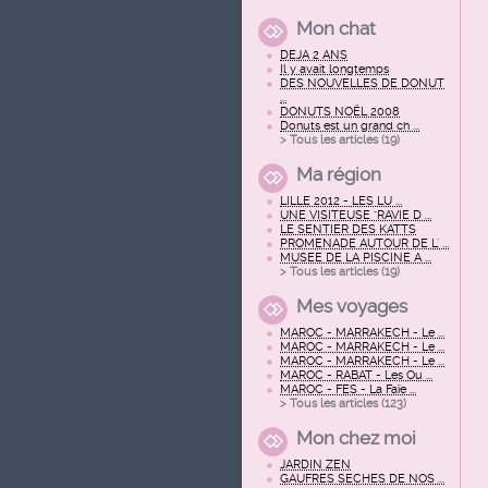
Mon chat
DEJA 2 ANS
Il y avait longtemps
DES NOUVELLES DE DONUT
...
DONUTS NOËL 2008
Donuts est un grand ch ...
> Tous les articles (
19
)
Ma région
LILLE 2012 - LES LU ...
UNE VISITEUSE "RAVIE D ...
LE SENTIER DES KATTS
PROMENADE AUTOUR DE L' ...
MUSEE DE LA PISCINE A ...
> Tous les articles (
19
)
Mes voyages
MAROC - MARRAKECH - Le ...
MAROC - MARRAKECH - Le ...
MAROC - MARRAKECH - Le ...
MAROC - RABAT - Les Ou ...
MAROC - FES - La Faïe ...
> Tous les articles (
123
)
Mon chez moi
JARDIN ZEN
GAUFRES SECHES DE NOS ...