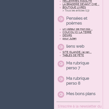
HELLEMMES INSOLITE
LA BRADERIE DEVANT CHE ...
BOUTIQUE LIVRES
> Tous les articles (
13
)
Pensées et
poèmes
un visiteur de mon blo ...
COUCOU ICI LA TERRE
DESIRS
pour Julien
liens web
SITE ISLANDE, j'ai ren ...
TABLES DE FÊTE
Ma rubrique
perso 7
Ma rubrique
perso 8
Mes bons plans
S'inscrire à la newsletter du