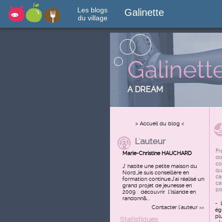
Les blogs
Galinette
du village
Galinett
A DREAM
> Accueil du blog <
L'auteur
Fr
Marie-Christine HAUCHARD
do
co
J' habite une petite maison du
qu
Nord.Je suis conseillère en
ca
formation continue.J'ai réalisé un
ca
grand projet de jeunesse en
po
2009 : découvrir l'Islande en
randonn&...
- 
Contacter l'auteur
>>
ég
plu
Statistiques