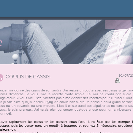
e
COULIS DE CASSIS
10/07/2
ancis m'a donné des cassis de son jardin. J'ai réalisé un coulis avec ses cassis si gentim
nnés dimanche. Je vous livre la recette toute simple. J'ai mis ce coulis non sucré
ngélateur. Si vous me lisez, n'hésitez pas à me donner des recettes pour l'utiliser ! Tout
e je sais, c'est que j'ai obtenu 250g de coulis non sucré...Je pense à de la glace-sorbet
ssis ou un bavarois ou une mousse. Mais il existe aussi des aiguillettes de canard sa
ssis... je suis preneur... J'aimerais bien concocter quelque chose pour un anniversaire
ur noël.
Laver rapidement les cassis en les passant sous l'eau. Il ne faut pas les tremper. 
outter, puis les verser dans un moulin à légumes et tournez. Si nécessaire, procéder
sieurs fois.