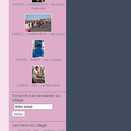
MAROC - MARRAKECH - Le Jardin
Majorelle
MAROC - MARRAKECH - Les souks
MAROC - RABAT - Les Oudaïas
MAROC - FES - La Faïencerie
S'inscrire à la newsletter du
village
Valider
Les news du village
Trouvez des recettes sans