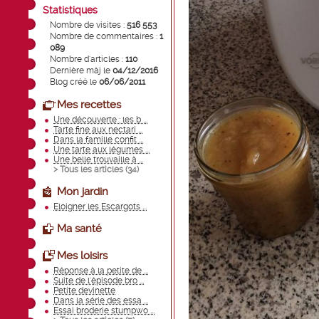
Statistiques
Nombre de visites :
516 553
Nombre de commentaires :
1
089
Nombre d'articles :
110
Dernière màj le
04/12/2016
Blog créé le
06/06/2011
Mes recettes
Une découverte : les b ...
Tarte fine aux nectari ...
Dans la famille confit ...
Une tarte aux légumes ...
Une belle trouvaille à ...
> Tous les articles (
34
)
Mon jardin
Eloigner les Escargots ...
Ma santé
Mes loisirs
Réponse à la petite de ...
Suite de l'épisode bro ...
Petite devinette
Dans la série des essa ...
Essai broderie stumpwo ...