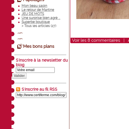
Mon beau sapin
Le retour de Martine
JEU DE MOTS
Une surprise bien agré ...
Superbe boutique
> Tous les articles (
27
)
Voir
les
8
commentaires
|
Mes bons plans
S'inscrire à la newsletter du
blog
Valider
S'inscrire au fil RSS