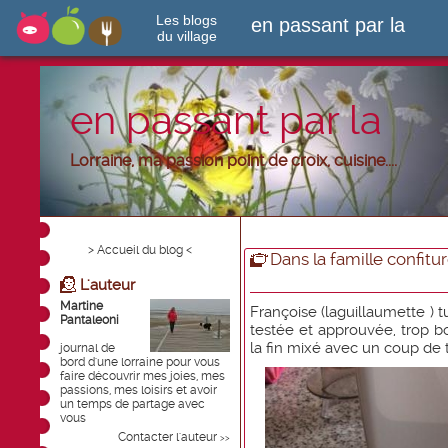
Les blogs
en passant par la
du village
en passant par la
Lorraine, ma passion point de croix, cuisine....
> Accueil du blog <
Dans la famille confiture,
L'auteur
Martine
Françoise (laguillaumette ) 
Pantaleoni
testée et approuvée, trop bo
la fin mixé avec un coup de 
journal de
bord d'une lorraine pour vous
faire découvrir mes joies, mes
passions, mes loisirs et avoir
un temps de partage avec
vous
Contacter l'auteur
>>