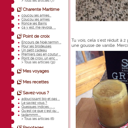
> Tous les articles (
7
)
Charente Maritime
coucou les amies...
Coucou les amies
Ronce les Bains
ça y est, me revoilà.. ...
Point de croix
Tu vois, cela s'est réduit à 
Encours de Noël termin ...
une gousse de vanille. Merci
Pour les brodeuses
Un petit cadeau
Premiers pas en coutur ...
Point de croix, un enc ...
> Tous les articles (
31
)
Mes voyages
Mes recettes
Savez-vous ?
adoucissant bio et pas ...
Le saviez vous ?
Quelques indices...... ...
Qu'est ce que c'est qu ...
tadammm.....
> Tous les articles (
6
)
Papotages