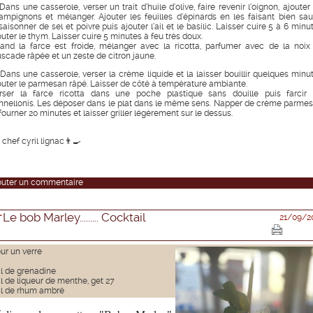
Dans une casserole, verser un trait d’huile d’olive, faire revenir l’oignon, ajouter
ampignons et mélanger. Ajouter les feuilles d’épinards en les faisant bien saut
aisonner de sel et poivre puis ajouter l’ail et le basilic. Laisser cuire 5 à 6 minu
outer le thym. Laisser cuire 5 minutes à feu très doux.
and la farce est froide, mélanger avec la ricotta, parfumer avec de la noix
scade râpée et un zeste de citron jaune.
 Dans une casserole, verser la crème liquide et la laisser bouillir quelques minut
outer le parmesan râpé. Laisser de côté à température ambiante.
rser la farce ricotta dans une poche plastique sans douille puis farcir 
nnellonis. Les déposer dans le plat dans le même sens. Napper de crème parmes
fourner 20 minutes et laisser griller légèrement sur le dessus.
chef cyril lignac👨‍🍳
outer un commentaire
Le bob Marley......... Cocktail
21/09/2
ur un verre
l de grenadine
l de liqueur de menthe, get 27
l de rhum ambré