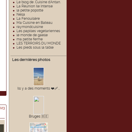
Le blog de .Cuisine d'Antan.
La Réunion Ile Intense
la petite popotte
Nella
La Fenouillère
Ma Cuisine en Bateau
raymondcuisine
Les papilles vegetariennes
le monde de gaelle
ma petite ferme
LES TERROIRS DU MONDE
Les pieds sous la table
Les dernières photos
Ils y a des moments ❤️🩹...
023
Bruges 🇧🇪