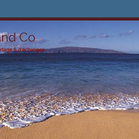
and Co
artage & d'échanges