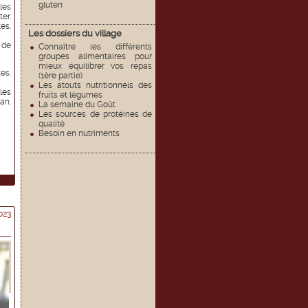
gluten
 les
er.
tes.
Les dossiers du village
 de
Connaître les différents
groupes alimentaires pour
mieux équilibrer vos repas
es.
(1ère partie)
Les atouts nutritionnels des
les
fruits et légumes
an.
La semaine du Goût
Les sources de protéines de
qualité
Besoin en nutriments
023