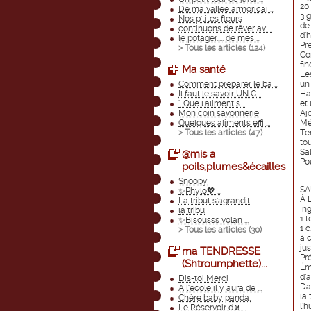
20
De ma vallée armoricai ...
3 
Nos p'tites fleurs
de 
continuons de rêver av ...
d’h
le potager..... de mes ...
Pr
> Tous les articles (
124
)
Co
fin
Ma santé
Le
Comment préparer le ba ...
un
Il faut le savoir UN C ...
Ha
“ Que l'aliment s ...
et 
Mon coin savonnerie
Ajo
Quelques aliments effi ...
Mé
> Tous les articles (
47
)
Te
to
Sal
@mis a
Pou
poils,plumes&écailles
Snoopy
SA
✨Phylo💖 ...
À 
La tribut s'agrandit
In
la tribu
1 
✨Bisousss volan ...
1 c
> Tous les articles (
30
)
à c
jus
ma TENDRESSE
Pr
(Shtroumphette)...
Ém
d’a
Dis-toi Merci
Da
A l'école il y aura de ...
la
Chère baby panda,
l’h
Le Réservoir d'ϰ ...