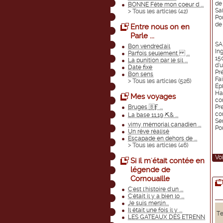
de 
BONNE Fête mon coeur d ...
Sal
> Tous les articles (
42
)
Po
de 
Entre nous on en
Parle ...
SA
Bon vendred'ail
In
Parfois seulement ...
15
La punition par le sil ...
d’u
Date fixe
Pr
Bon sens
Fa
> Tous les articles (
526
)
Ép
Ha
Mes voyages
cor
Bruges 🇧Ӻ ...
Pr
cor
La base 11,19 ⛏& ...
Ser
vimy mémorial canadien ...
Po
Un rêve réalisé
Escapade en dehors de ...
> Tous les articles (
46
)
Voi
Si il m'était contée en
légende de
Cornouaille
C'est l'histoire d'un ...
C'était il y a bien lo ...
Je suis merlin...
Il était une fois il y ...
Te
LES GATEAUX DES ETRENN