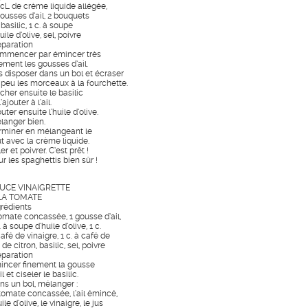
 cL de crème liquide allégée,
gousses d’ail, 2 bouquets
basilic, 1 c. à soupe
uile d’olive, sel, poivre
éparation
mmencer par émincer très
ement les gousses d’ail.
s disposer dans un bol et écraser
 peu les morceaux à la fourchette.
cher ensuite le basilic
l’ajouter à l’ail.
uter ensuite l’huile d’olive.
langer bien.
rminer en mélangeant le
ut avec la crème liquide.
er et poivrer. C’est prêt !
r les spaghettis bien sûr !
UCE VINAIGRETTE
LA TOMATE
grédients
tomate concassée, 1 gousse d’ail,
. à soupe d’huile d’olive, 1 c.
afé de vinaigre, 1 c. à café de
 de citron, basilic, sel, poivre
éparation
incer finement la gousse
il et ciseler le basilic.
ns un bol, mélanger :
 tomate concassée, l’ail émincé,
uile d’olive, le vinaigre, le jus