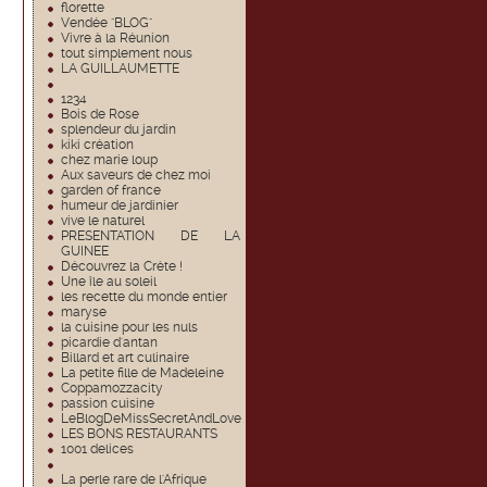
florette
Vendée "BLOG"
Vivre à la Réunion
tout simplement nous
LA GUILLAUMETTE
1234
Bois de Rose
splendeur du jardin
kiki création
chez marie loup
Aux saveurs de chez moi
garden of france
humeur de jardinier
vive le naturel
PRESENTATION DE LA
GUINEE
Découvrez la Crète !
Une île au soleil
les recette du monde entier
maryse
la cuisine pour les nuls
picardie d'antan
Billard et art culinaire
La petite fille de Madeleine
Coppamozzacity
passion cuisine
LeBlogDeMissSecretAndLove
LES BONS RESTAURANTS
1001 delices
La perle rare de l'Afrique