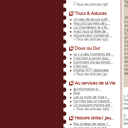
...
Te
> Tous les articles (
36
)
P
Trucs & Astuces
18
Un peu de levure suffi ...
4 
Nos p'tit sachets de L ...
40
La Chandeleur le 2 fé ...
1 
Avez vous la fibre de ...
½ 
Astuce pour conserver ...
3 
> Tous les articles (
55
)
1 
40
Doux ou Dur
1 
1 
Ils y a des moments &# ...
20
C'est bon a savoir qua ...
20
Comment lire les émoti ...
1 
Il fait soir ,
Hu
Mother PiTT debordée
Se
> Tous les articles (
31
)
Au services de la Vie
💫Information é ...
Rire
1- 
Les 12 nuits de Yule c ...
Da
Ce n'est pas un hasard ...
mi
Un puissant mantra &# ...
pla
> Tous les articles (
182
)
2-
Histoire drôle;) ,jeu...
ch
le
Pas d'idées de repas ? ...