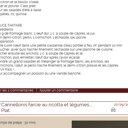
citron et le basilic ciselé.
er et poivrer. C’est prêt!
ur les salades d’été à base
pâtes, riz, quinoa…
UCE TARTARE
grédients
0 g de fromage blanc, 1 œuf dur, 1 c. à soupe de câpres, le jus
n demi-citron, persil, 1 cornichon, 1 échalote, sel, poivre
éparation
ire cuire l’œuf dans une petite casserole d’eau portée à feu vif, pendant 10 min.
lucher, laver puis hacher finement l’échalote sur une planche de cuisine.
cher ensuite les anchois, 1 c. à soupe de câpres et le
nichon, puis émietter l’œuf dur après l’avoir écaillé.
endre un grand saladier et mélanger le fromage blanc, les anchois, les
nichons, l’œuf, le persil haché finement, le demi-citron pressé et les câpres.
vir frais !
ur accompagner un poisson ou une viande blanche.
r
les
2
commentaires
|
Ajouter un commentaire
Cannellonis farcie au ricotta et légumes.....
27/09/2
Plat
mps de prépa : 30 mns