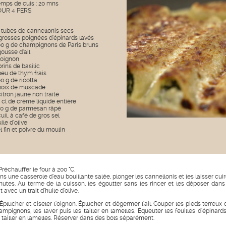
mps de cuis : 20 mns
OUR 4 PERS
 tubes de cannellonis secs
grosses poignées d’épinards lavés
0 g de champignons de Paris bruns
gousse d’ail
oignon
brins de basilic
peu de thym frais
0 g de ricotta
noix de muscade
citron jaune non traité
 cl de crème liquide entière
0 g de parmesan râpé
cuil. à café de gros sel
ile d’olive
l fin et poivre du moulin
Préchauffer le four à 200 °C.
ns une casserole d’eau bouillante salée, plonger les cannellonis et les laisser cuir
nutes. Au terme de la cuisson, les égoutter sans les rincer et les déposer dans
t avec un trait d’huile d’olive.
 Éplucher et ciseler l’oignon. Éplucher et dégermer l’ail. Couper les pieds terreux 
ampignons, les laver puis les tailler en lamelles. Équeuter les feuilles d’épinards
s tailler en lamelles. Réserver dans des bols séparément.