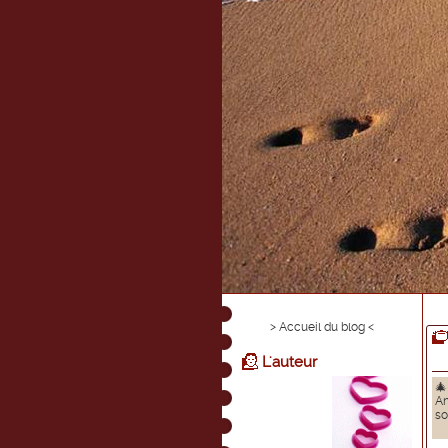
> Accueil du blog <
L'auteur
🎄
A
so