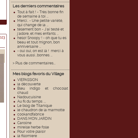
Les derniers commentaires
Tout à fait ! - Très bonne fin
de semaine à toi ...
Merci.. - Une petite variété,
qui change de la ...
tellement bon - J'ai testé et
j'adore, et mes enfants ...
023
hello! Snoopy ! - oh que tu es
beau et tout mignon, bon
anniversaire ...
- oui oui, on est là ! merci à
vous aussi...bonnes ...
> Plus de commentaires...
Mes blogs favoris du Village
VIEPASSION
la découverte
Bleu indigo et chocolat
chaud
Nadoucuisine
Au fil du temps ....
Le blog de Titanique
le chaudron de la marmotte
cookandfabrice
DANS MON JARDIN
Caroline
mireille herbe folle
Pour votre plaisir
la fillomiere