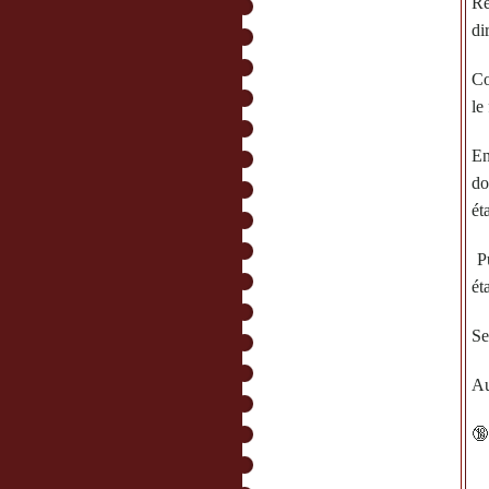
R
di
Co
le
En
do
ét
Pu
ét
Se
Au
🔞