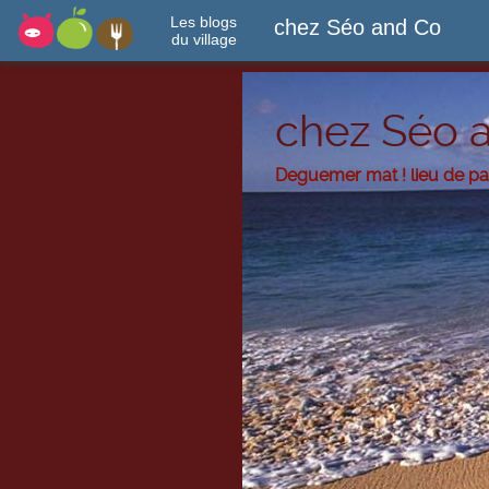
Les blogs
chez Séo and Co
du village
chez Séo 
Deguemer mat ! lieu de p