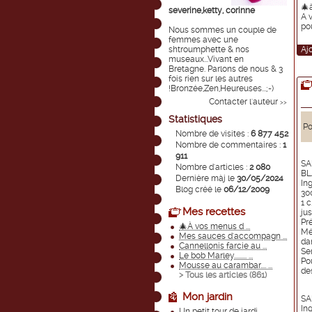
🎄
severine,ketty, corinne
A 
pou
Nous sommes un couple de
femmes avec une
shtroumphette & nos
Aj
museaux...Vivant en
Bretagne. Parlons de nous & 3
fois rien sur les autres
!Bronzée,Zen,Heureuses...;-)
Contacter l'auteur
>>
Statistiques
Po
Nombre de visites :
6 877 452
Nombre de commentaires :
1
911
SA
Nombre d'articles :
2 080
BL
Dernière màj le
30/05/2024
In
Blog créé le
06/12/2009
30
1 
Mes recettes
jus
Pr
🎄À vos menus d ...
Mé
Mes sauces d'accompagn ...
dan
Cannellonis farcie au ...
Ser
Le bob Marley......... ...
Po
Mousse au carambar.... ...
de
> Tous les articles (
861
)
Mon jardin
SA
In
Un petit tour de jardi ...