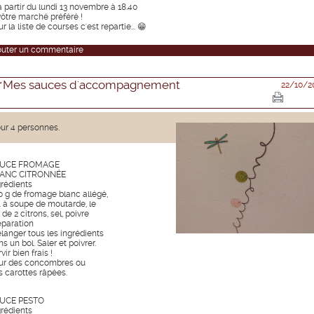
à partir du lundi 13 novembre à 18.40
vôtre marché préféré !
r la liste de courses c'est repartie... 😁
outer un commentaire
Mes sauces d'accompagnement
22/10/2
ur 4 personnes.
UCE FROMAGE
ANC CITRONNÉE
grédients
0 g de fromage blanc allégé,
c. à soupe de moutarde, le
 de 2 citrons, sel, poivre
éparation
langer tous les ingrédients
s un bol. Saler et poivrer.
vir bien frais !
ur des concombres ou
s carottes râpées.
UCE PESTO
grédients