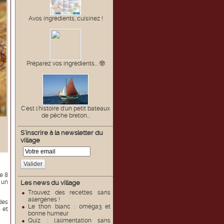
Avos ingrédients, cuisinez !
Préparez vos ingrédients... 🤓
C'est l'histoire d'un petit bateaux
de pêche breton...
S'inscrire à la newsletter du
village
Valider
e 8
 un
Les news du village
Trouvez des recettes sans
allergènes !
des
Le thon blanc : oméga3 et
 et
bonne humeur
Quiz : l'alimentation sans