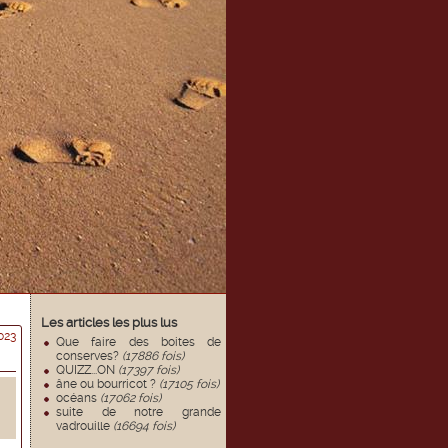
Les articles les plus lus
023
Que faire des boites de
conserves?
(17886 fois)
QUIZZ...ON
(17397 fois)
âne ou bourricot ?
(17105 fois)
océans
(17062 fois)
suite de notre grande
vadrouille
(16694 fois)