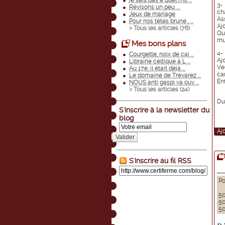
je sais pas à quel mo ...
3- 
Révisons un peu ....
ch
Jeux de mariage
Ass
Pour nos têtes brune , ...
Aj
> Tous les articles (
76
)
Qu
mu
Mes bons plans
4-
Courgette, noix de caj ...
Aj
Librairie celtique à L ...
Ve
Au 17e, il était déjà ...
ca
Le domaine de Trévarez ...
En
NOUS anti gaspi va ouv ...
> Tous les articles (
24
)
Du 
S'inscrire à la newsletter du
blog
Aj
Valider
S'inscrire au fil RSS
Po
5c
5c
5c