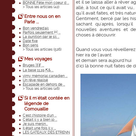
et il se laissa aller à rêver 
BONNE Fête mon coeur d ...
> Tous les articles (
42
)
allé, à tout ce qu'il avait v
qu’il avait faites, et très na
Entre nous on en
Gentiment, bercé par les hist
Parle ...
sachant qu'après, lorsqu'il
Bon vendred'ail
nouvelles aventures et de
Parfois seulement ...
choses à découvrir.
La punition par le sil ...
Date fixe
Bon sens
Quand vous vous réveillerez 
> Tous les articles (
526
)
hier ira de l'avant
Mes voyages
et demain sera aujourd'hui
Bruges 🇧Ӻ ...
d'ici là bonne nuit faites de
La base 11,19 ⛏& ...
vimy mémorial canadien ...
Un rêve réalisé
Escapade en dehors de ...
> Tous les articles (
46
)
Si il m'était contée en
légende de
Cornouaille
C'est l'histoire d'un ...
C'était il y a bien lo ...
Je suis merlin...
Il était une fois il y ...
LES GATEAUX DES ETRENN