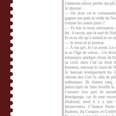
j’aimerais mieux perdre ma pêc
Je ripostai :
— Où donc est le commandeme
gagner son pain la veille de Noë
comme les autres jours ?
— Tu fais le beau raisonneur, r
dit : à savoir, que la nuit de No
Et es-tu sûr qu’à minuit tu ne s
— Je serai où je pourrai.
— À ton gré. Je t’ai averti. Le r
tu as l’âge de raison... Un dern
remarques quelque chose de biza
sa croix dans l’air au bout de
hommes, entonne le chant de 
Je haussai ironiquement les é
chemin des Crec’h, afin de pré
embarquer. Ils étaient cinq,
préoccupés de faire bouillir l
s’assurer leur part de parad
témoignage, car ils sont encor
Dudored, mort il y a une vi
Montevideo. C’étaient Pierr
Rudono, du Cosquer, et Goné