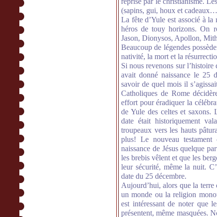
reprise par le christianisme. Le
(sapins, gui, houx et cadeaux…
La fête d’Yule est associé à l
héros de touy horizons. On r
Jason, Dionysos, Apollon, Mith
Beaucoup de légendes possèdent
nativité, la mort et la résurrect
Si nous revenons sur l’histoire d
avait donné naissance le 25 
savoir de quel mois il s’agissa
Catholiques de Rome décidère
effort pour éradiquer la célébr
de Yule des celtes et saxons. 
date était historiquement val
troupeaux vers les hauts pâtura
plus! Le nouveau testament 
naissance de Jésus quelque par
les brebis vêlent et que les ber
leur sécurité, même la nuit. C
date du 25 décembre.
Aujourd’hui, alors que la terre
un monde ou la religion monoth
est intéressant de noter que l
présentent, même masquées. No