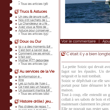
...
> Tous les articles (
36
)
Trucs & Astuces
Un peu de levure suffi ...
Nos p'tit sachets de L ...
La Chandeleur le 2 fé ...
Avez vous la fibre de ...
Astuce pour conserver ...
> Tous les articles (
55
)
Voir
le commentaire
|
Ajou
Doux ou Dur
Ils y a des moments &# ...
C'est bon a savoir qua ...
C'était il y a bien long
Comment lire les émoti ...
Il fait soir ,
Mother PiTT debordée
> Tous les articles (
31
)
La petite Soizic qui devait avo
Au services de la Vie
fagot sur les épaules. Un de
neigeait et la nuit tombait.
💫Information é ...
Rire
Soizic se dépêchait car elle sav
Les 12 nuits de Yule c ...
portait pour faire démarrer le 
Ce n'est pas un hasard ...
maison.
Un puissant mantra &# ...
> Tous les articles (
182
)
Tout à coup, elle entendit un 
collait à ses sabots de bois et e
Histoire drôle;) ,jeu...
maintenant clairement les pleurs
Pas d'idées de repas ? ...
Elle ne pouvait pas rester sans r