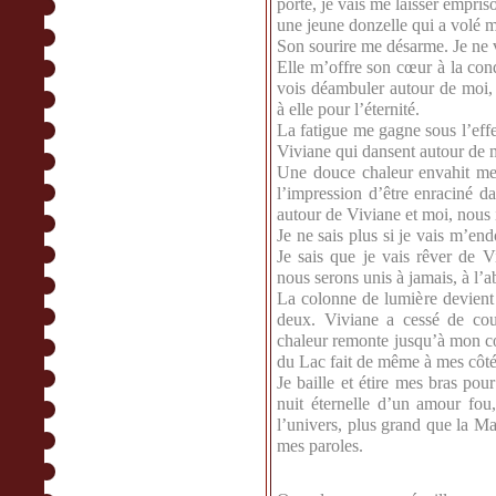
porté, je vais me laisser empri
une jeune donzelle qui a volé 
Son sourire me désarme. Je ne v
Elle m’offre son cœur à la condi
vois déambuler autour de moi, 
à elle pour l’éternité.
La fatigue me gagne sous l’effe
Viviane qui dansent autour de m
Une douce chaleur envahit me
l’impression d’être enraciné d
autour de Viviane et moi, nous 
Je ne sais plus si je vais m’e
Je sais que je vais rêver de V
nous serons unis à jamais, à l’
La colonne de lumière devient
deux. Viviane a cessé de cou
chaleur remonte jusqu’à mon c
du Lac fait de même à mes côté
Je baille et étire mes bras pou
nuit éternelle d’un amour fo
l’univers, plus grand que la M
mes paroles.