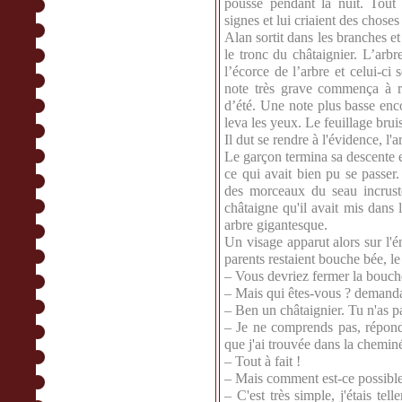
poussé pendant la nuit. Tout 
signes et lui criaient des choses
Alan sortit dans les branches e
le tronc du châtaignier. L’arbr
l’écorce de l’arbre et celui-c
note très grave commença à ré
d’été. Une note plus basse enc
leva les yeux. Le feuillage brui
Il dut se rendre à l'évidence, l'a
Le garçon termina sa descente e
ce qui avait bien pu se passer. 
des morceaux du seau incrustés
châtaigne qu'il avait mis dans l
arbre gigantesque.
Un visage apparut alors sur l'
parents restaient bouche bée, le
– Vous devriez fermer la bouch
– Mais qui êtes-vous ? demand
– Ben un châtaignier. Tu n'as pa
– Je ne comprends pas, répondi
que j'ai trouvée dans la cheminée
– Tout à fait !
– Mais comment est-ce possibl
– C'est très simple, j'étais t