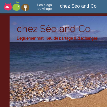
Les blogs
chez Séo and Co
du village
chez Séo and Co
Deguemer mat ! lieu de partage & d'échanges