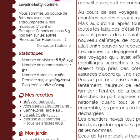
merveilleuses qu’il ne conna
severine,ketty, corinne
Au cours de ses voyages, 
Nous sommes un couple de
chantées par des oiseaux rou
femmes avec une
shtroumphette & nos
Mais aujourd’hui, après to
museaux...Vivant en
toutes les latitudes, c'était
Bretagne. Parlons de nous & 3
avaient promis des réparati
fois rien sur les autres
!Bronzée,Zen,Heureuses...;-)
nouveau calfatage, de nouv
allait enfin pouvoir se repos
Contacter l'auteur
>>
Les sirènes lui dégagèrent 
Statistiques
des voyages qu'il avait ef
Nombre de visites :
6 878 753
coquillages accrochés à sa
Nombre de commentaires :
1
étaient trop près des côte
911
assurées d'abord qu'il ne risq
Nombre d'articles :
2 080
Poussé par une brise amica
Dernière màj le
30/05/2024
lentement, heureux de re
Blog créé le
06/12/2009
familier : l'entrée de la ba
Mes recettes
blanches du port, alignées 
🎄À vos menus d ...
nationale quand tout le 
Mes sauces d'accompagn ...
ensemble, les pontons où les
Cannellonis farcie au ...
déchargées.
Le bob Marley......... ...
Les chantiers navals tout p
Mousse au carambar.... ...
> Tous les articles (
861
)
bois frais qui lui rappela sa 
dit les hommes.
Mon jardin
L'eau de la mer était si tran
Un petit tour de jardi ...