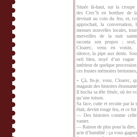
Située là-haut, sur la croupe
des Crec’h en bordure de l
devisait au coin du feu, et, 
approchait, la conversation, l
menues nouvelles locales, tour
merveilles de la nuit sain
raconta son propos ; seul,
Cloarec, venu en voisin, g
silence, la pipe aux dents. Sous
oeil bleu, noyé d’un vague 
intérieur de quelque procession
ces frustes mémoires bretonnes,
« Çà, fis-je, vous, Cloarec, 
magasin des histoires étonnante
Il hocha sa tête frisée, où les 
qu’une toison.
Sa face, cuite et recuite par la
était, devint rouge feu, et ce fu
— Des histoires comme celle 
vanter.
— Raison de plus pour la dire, 
acte d’humilité ; ça vous gagner