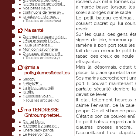
rochers aux mille formes qui
De ma vallée armoricai ...
à marée basse lorsque les
Nos p'tites fleurs
soleil allongés sur le sable.
continuons de rêver av ...
le potager..... de mes ...
Le petit bateau continuai
> Tous les articles (
124
)
courant discret qui lui souh
revoir.
Ma santé
Sur les quais, des gens éta
Comment préparer le ba ...
signes de joie, heureux qu'
Il faut le savoir UN C ...
ramène à bon port tous les ma
“ Que l'aliment s ...
Mon coin savonnerie
fait de son mieux le petit b
Quelques aliments effi ...
tabac, des creux de houle 
> Tous les articles (
47
)
effrayantes.
Mais là, désormais, c'était t
@mis a
place… la place qui était la si
poils,plumes&écailles
Ses marins accrochèrent un
Snoopy
port. Il pouvait maintenant
✨Phylo💖 ...
La tribut s'agrandit
parfaite sécurité derrièr
la tribu
devait se lever.
✨Bisousss volan ...
Il était tellement heureux d
> Tous les articles (
30
)
calme l’envahir… de la cale
ma TENDRESSE
poupe. C’était si bon de pou
(Shtroumphette)...
C’était si bon de pouvoir enf
Le petit bateau regarda autou
Dis-toi Merci
A l'école il y aura de ...
d’autres choses encore….
Chère baby panda,
l'accueillaient. Leur clapot
Le Réservoir d'ϰ ...