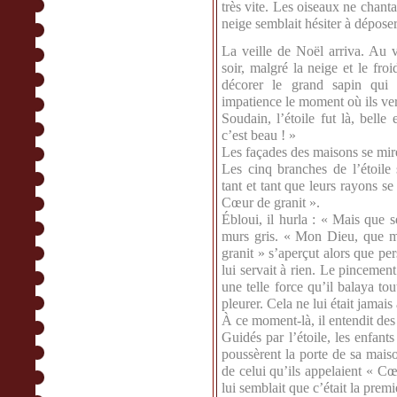
très vite. Les oiseaux ne chan
neige semblait hésiter à déposer
La veille de Noël arriva. Au vi
soir, malgré la neige et le froi
décorer le grand sapin qui t
impatience le moment où ils verr
Soudain, l’étoile fut là, belle
c’est beau ! »
Les façades des maisons se miren
Les cinq branches de l’étoile 
tant et tant que leurs rayons se
Cœur de granit ».
Ébloui, il hurla : « Mais que s
murs gris. « Mon Dieu, que ma 
granit » s’aperçut alors que pe
lui servait à rien. Le pincemen
une telle force qu’il balaya to
pleurer. Cela ne lui était jamais 
À ce moment-là, il entendit des
Guidés par l’étoile, les enfants
poussèrent la porte de sa mais
de celui qu’ils appelaient « Cœ
lui semblait que c’était la premiè