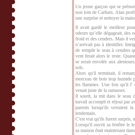
Un jeune garçon qui se prénom
non loin de Carhaix. Alan profit
une surprise et nettoyer la mai
Il avait gardé le meilleur pou
odeurs qu’elle dégageait, des o
froid et des cendres. Mais il ve
n’arrivait pas à identifier. Intr
de remplir le seau à cendres qu
vent ferait alors le reste. Quan
se serait envolée aux alentours,
sols.
Alors qu'il terminait, il rema
morceau de bois trop humide p
les flammes. Une fois qu'il l' e
venait juste de la ramasser.
Il sourit, la mit dans le seau
travail accompli et réjoui par av
parents lorsqu'ils verraient 
lendemain.
C'est vrai qu'ils furent surpris,
Lorsqu'il ouvrit sa fenêtre le l
sa maison était maintenant dans