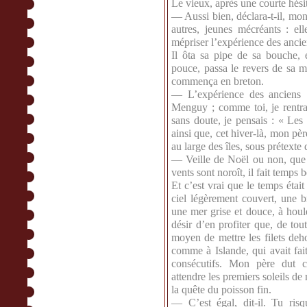
Le vieux, après une courte hési
— Aussi bien, déclara-t-il, mo
autres, jeunes mécréants : el
mépriser l’expérience des ancie
Il ôta sa pipe de sa bouche, 
pouce, passa le revers de sa m
commença en breton.
— L’expérience des anciens !
Menguy ; comme toi, je rentrai
sans doute, je pensais : « Les
ainsi que, cet hiver-là, mon pè
au large des îles, sous prétexte 
— Veille de Noël ou non, que 
vents sont noroît, il fait temps 
Et c’est vrai que le temps était
ciel légèrement couvert, une b
une mer grise et douce, à houle
désir d’en profiter que, de tou
moyen de mettre les filets deh
comme à Islande, qui avait fai
consécutifs. Mon père dut co
attendre les premiers soleils de
la quête du poisson fin.
— C’est égal, dit-il. Tu ris