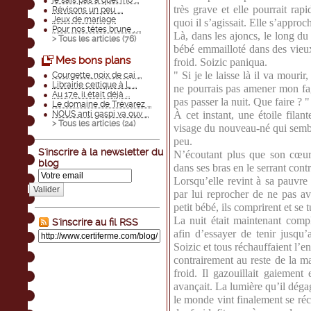
je sais pas à quel mo ...
très grave et elle pourrait rap
Révisons un peu ....
Jeux de mariage
quoi il s’agissait. Elle s’approc
Pour nos têtes brune , ...
Là, dans les ajoncs, le long du
> Tous les articles (
76
)
bébé emmailloté dans des vieux 
Mes bons plans
froid. Soizic paniqua.
" Si je le laisse là il va mourir
Courgette, noix de caj ...
Librairie celtique à L ...
ne pourrais pas amener mon fag
Au 17e, il était déjà ...
pas passer la nuit. Que faire ? "
Le domaine de Trévarez ...
NOUS anti gaspi va ouv ...
À cet instant, une étoile filant
> Tous les articles (
24
)
visage du nouveau-né qui sembla 
peu.
S'inscrire à la newsletter du
N’écoutant plus que son cœur,
blog
dans ses bras en le serrant contr
Lorsqu’elle revint à sa pauvre
Valider
par lui reprocher de ne pas av
petit bébé, ils comprirent et se t
La nuit était maintenant compl
S'inscrire au fil RSS
afin d’essayer de tenir jusqu
Soizic et tous réchauffaient l’e
contrairement au reste de la m
froid. Il gazouillait gaiement 
avançait. La lumière qu’il dégag
le monde vint finalement se réch