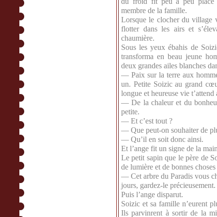
du froid fit peu à peu place
membre de la famille.
Lorsque le clocher du village v
flotter dans les airs et s’él
chaumière.
Sous les yeux ébahis de Soizic
transforma en beau jeune hom
deux grandes ailes blanches dan
— Paix sur la terre aux hommes
un. Petite Soizic au grand cœu
longue et heureuse vie t’attend 
— De la chaleur et du bonheur 
petite.
— Et c’est tout ?
— Que peut-on souhaiter de pl
— Qu’il en soit donc ainsi.
Et l’ange fit un signe de la main
Le petit sapin que le père de S
de lumière et de bonnes choses
— Cet arbre du Paradis vous cha
jours, gardez-le précieusement.
Puis l’ange disparut.
Soizic et sa famille n’eurent pl
Ils parvinrent à sortir de la 