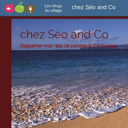
Les blogs
chez Séo and Co
du village
chez Séo and Co
Deguemer mat ! lieu de partage & d'échanges