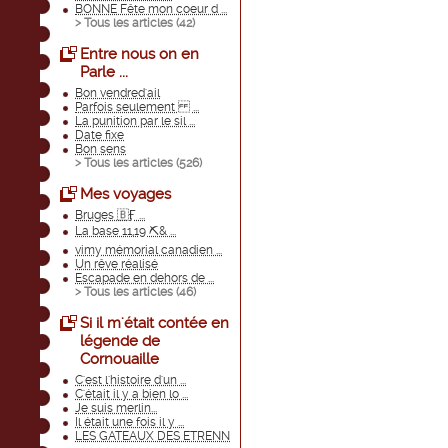
BONNE Fête mon coeur d ...
> Tous les articles (
42
)
Entre nous on en
Parle ...
Bon vendred'ail
Parfois seulement ...
La punition par le sil ...
Date fixe
Bon sens
> Tous les articles (
526
)
Mes voyages
Bruges 🇧Ӻ ...
La base 11,19 ⛏& ...
vimy mémorial canadien ...
Un rêve réalisé
Escapade en dehors de ...
> Tous les articles (
46
)
Si il m'était contée en
légende de
Cornouaille
C'est l'histoire d'un ...
C'était il y a bien lo ...
Je suis merlin...
Il était une fois il y ...
LES GATEAUX DES ETRENN