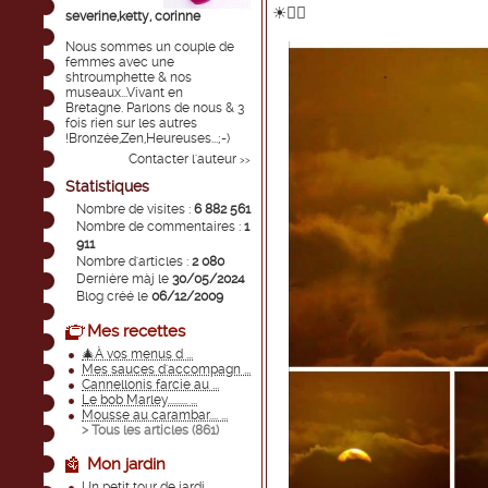
☀💁‍♀️
severine,ketty, corinne
Nous sommes un couple de
femmes avec une
shtroumphette & nos
museaux...Vivant en
Bretagne. Parlons de nous & 3
fois rien sur les autres
!Bronzée,Zen,Heureuses...;-)
Contacter l'auteur
>>
Statistiques
Nombre de visites :
6 882 561
Nombre de commentaires :
1
911
Nombre d'articles :
2 080
Dernière màj le
30/05/2024
Blog créé le
06/12/2009
Mes recettes
🎄À vos menus d ...
Mes sauces d'accompagn ...
Cannellonis farcie au ...
Le bob Marley......... ...
Mousse au carambar.... ...
> Tous les articles (
861
)
Mon jardin
Un petit tour de jardi ...