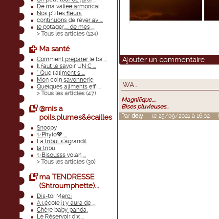
De ma vallée armoricai ...
Nos p'tites fleurs
continuons de rêver av ...
le potager..... de mes ...
> Tous les articles (
124
)
Ma santé
Ajouter un commentaire
Comment préparer le ba ...
Il faut le savoir UN C ...
“ Que l'aliment s ...
Mon coin savonnerie
WA..
Quelques aliments effi ...
> Tous les articles (
47
)
Magnifique....
Bises pluvieuses...
@mis a
Par
dely
le 25/09/2021 à 16:02
poils,plumes&écailles
Snoopy
✨Phylo💖 ...
La tribut s'agrandit
la tribu
✨Bisousss volan ...
> Tous les articles (
30
)
ma TENDRESSE
(Shtroumphette)...
Dis-toi Merci
A l'école il y aura de ...
Chère baby panda,
Le Réservoir d'ϰ ...