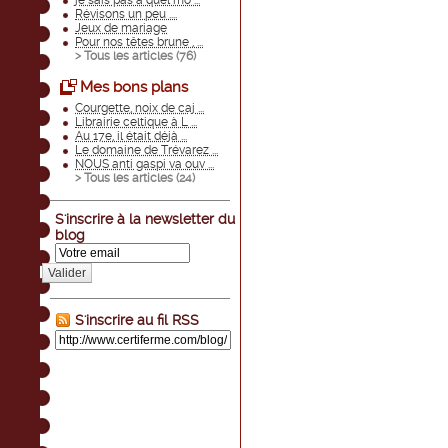
je sais pas à quel mo ...
Révisons un peu ....
Jeux de mariage
Pour nos têtes brune , ...
> Tous les articles (
76
)
Mes bons plans
Courgette, noix de caj ...
Librairie celtique à L ...
Au 17e, il était déjà ...
Le domaine de Trévarez ...
NOUS anti gaspi va ouv ...
> Tous les articles (
24
)
S'inscrire à la newsletter du
blog
Valider
S'inscrire au fil RSS