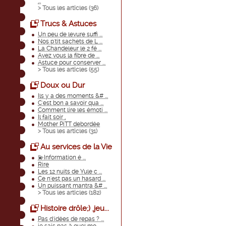
...
> Tous les articles (
36
)
Trucs & Astuces
Un peu de levure suffi ...
Nos p'tit sachets de L ...
La Chandeleur le 2 fé ...
Avez vous la fibre de ...
Astuce pour conserver ...
> Tous les articles (
55
)
Doux ou Dur
Ils y a des moments &# ...
C'est bon a savoir qua ...
Comment lire les émoti ...
Il fait soir ,
Mother PiTT debordée
> Tous les articles (
31
)
Au services de la Vie
💫Information é ...
Rire
Les 12 nuits de Yule c ...
Ce n'est pas un hasard ...
Un puissant mantra &# ...
> Tous les articles (
182
)
Histoire drôle;) ,jeu...
Pas d'idées de repas ? ...