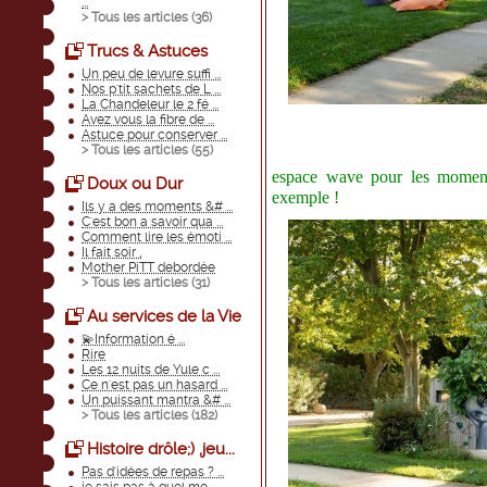
...
> Tous les articles (
36
)
Trucs & Astuces
Un peu de levure suffi ...
Nos p'tit sachets de L ...
La Chandeleur le 2 fé ...
Avez vous la fibre de ...
Astuce pour conserver ...
> Tous les articles (
55
)
espace wave pour les moments
Doux ou Dur
exemple !
Ils y a des moments &# ...
C'est bon a savoir qua ...
Comment lire les émoti ...
Il fait soir ,
Mother PiTT debordée
> Tous les articles (
31
)
Au services de la Vie
💫Information é ...
Rire
Les 12 nuits de Yule c ...
Ce n'est pas un hasard ...
Un puissant mantra &# ...
> Tous les articles (
182
)
Histoire drôle;) ,jeu...
Pas d'idées de repas ? ...