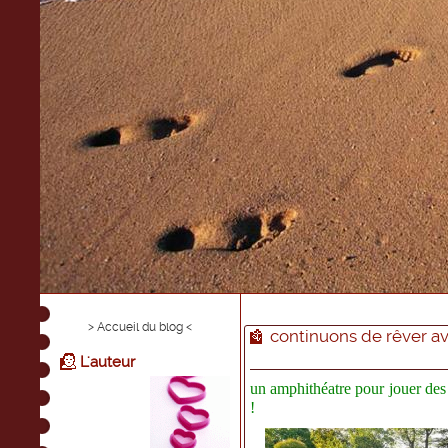
> Accueil du blog <
continuons de rêver av
L'auteur
un amphithéatre pour jouer des
!