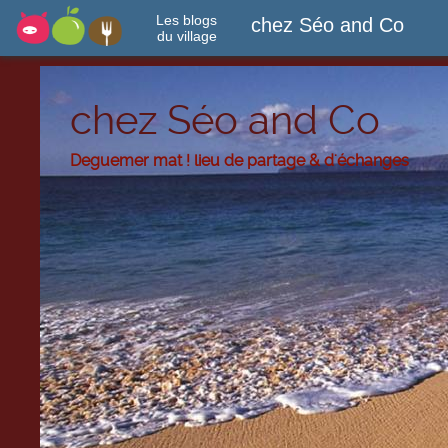
Les blogs
chez Séo and Co
du village
chez Séo and Co
Deguemer mat ! lieu de partage & d'échanges