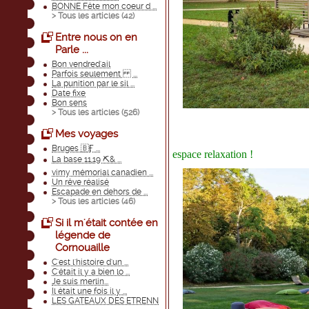
BONNE Fête mon coeur d ...
> Tous les articles (
42
)
Entre nous on en
Parle ...
Bon vendred'ail
Parfois seulement ...
La punition par le sil ...
Date fixe
Bon sens
> Tous les articles (
526
)
Mes voyages
Bruges 🇧Ӻ ...
espace relaxation !
La base 11,19 ⛏& ...
vimy mémorial canadien ...
Un rêve réalisé
Escapade en dehors de ...
> Tous les articles (
46
)
Si il m'était contée en
légende de
Cornouaille
C'est l'histoire d'un ...
C'était il y a bien lo ...
Je suis merlin...
Il était une fois il y ...
LES GATEAUX DES ETRENN