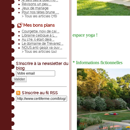
je sais pas à quel mo ...
Révisons un peu ....
Jeux de mariage
Pour nos têtes brune , ...
> Tous les articles (
76
)
Mes bons plans
Courgette, noix de caj ...
espace yoga !
Librairie celtique à L ...
Au 17e, il était déjà ...
Le domaine de Trévarez ...
NOUS anti gaspi va ouv ...
> Tous les articles (
24
)
* Informations fictionnelles
S'inscrire à la newsletter du
blog
Valider
S'inscrire au fil RSS