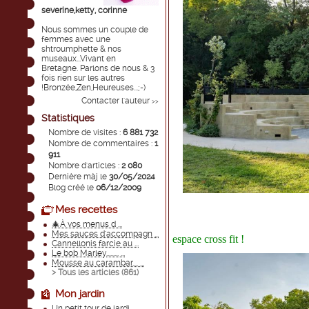
severine,ketty, corinne
Nous sommes un couple de
femmes avec une
shtroumphette & nos
museaux...Vivant en
Bretagne. Parlons de nous & 3
fois rien sur les autres
!Bronzée,Zen,Heureuses...;-)
Contacter l'auteur
>>
Statistiques
Nombre de visites :
6 881 732
Nombre de commentaires :
1
911
Nombre d'articles :
2 080
Dernière màj le
30/05/2024
Blog créé le
06/12/2009
Mes recettes
🎄À vos menus d ...
Mes sauces d'accompagn ...
espace cross fit !
Cannellonis farcie au ...
Le bob Marley......... ...
Mousse au carambar.... ...
> Tous les articles (
861
)
Mon jardin
Un petit tour de jardi ...