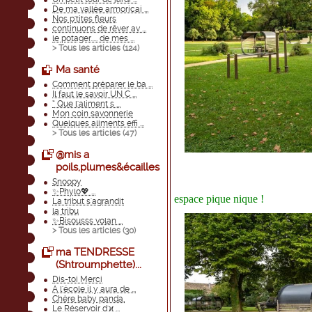
De ma vallée armoricai ...
Nos p'tites fleurs
continuons de rêver av ...
le potager..... de mes ...
> Tous les articles (
124
)
Ma santé
Comment préparer le ba ...
Il faut le savoir UN C ...
“ Que l'aliment s ...
Mon coin savonnerie
Quelques aliments effi ...
> Tous les articles (
47
)
@mis a
poils,plumes&écailles
Snoopy
✨Phylo💖 ...
espace pique nique !
La tribut s'agrandit
la tribu
✨Bisousss volan ...
> Tous les articles (
30
)
ma TENDRESSE
(Shtroumphette)...
Dis-toi Merci
A l'école il y aura de ...
Chère baby panda,
Le Réservoir d'ϰ ...