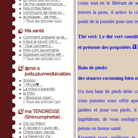
corps tout en le libérant de 
De ma vallée armoricai ...
Nos p'tites fleurs
travers la peau, il active la 
continuons de rêver av ...
le potager..... de mes ...
poids de la journée pour une re
> Tous les articles (
124
)
Ma santé
Thé vert: Le thé vert consti
Comment préparer le ba ...
a
Il faut le savoir UN C ...
“ Que l'aliment s ...
et présente des propriétés
Mon coin savonnerie
Quelques aliments effi ...
> Tous les articles (
47
)
Bain de pieds:
@mis a
poils,plumes&écailles
des séances cocooning bien m
Snoopy
✨Phylo💖 ...
La tribut s'agrandit
Un bon bain de pieds tiède con
la tribu
✨Bisousss volan ...
vous puissiez vous offrir ap
> Tous les articles (
30
)
jambes et pour vos pieds, il
ma TENDRESSE
(Shtroumphette)...
ingrédients, de vous soulager
Dis-toi Merci
A l'école il y aura de ...
petons en bonne santé.
Chère baby panda,
Le Réservoir d'ϰ ...
Essentiel pour améliorer le 