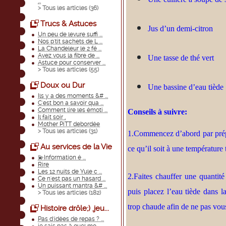
...
> Tous les articles (
36
)
Trucs & Astuces
Jus d’un demi-
citron
Un peu de levure suffi ...
Nos p'tit sachets de L ...
La Chandeleur le 2 fé ...
Avez vous la fibre de ...
Une tasse de thé vert
Astuce pour conserver ...
> Tous les articles (
55
)
Doux ou Dur
Une bassine d’eau tiède
Ils y a des moments &# ...
C'est bon a savoir qua ...
Comment lire les émoti ...
Conseils à suivre:
Il fait soir ,
Mother PiTT debordée
> Tous les articles (
31
)
1.Commencez d’abord par prépare
Au services de la Vie
ce qu’il soit à une température
💫Information é ...
Rire
Les 12 nuits de Yule c ...
2.Faites chauffer une quantité
Ce n'est pas un hasard ...
Un puissant mantra &# ...
puis placez l’eau tiède dans l
> Tous les articles (
182
)
trop chaude afin de ne pas vous
Histoire drôle;) ,jeu...
Pas d'idées de repas ? ...