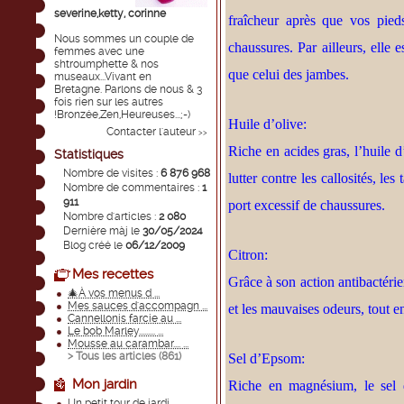
severine,ketty, corinne
fraîcheur après que vos pied
Nous sommes un couple de
chaussures. Par ailleurs, elle 
femmes avec une
shtroumphette & nos
que celui des
jambes
.
museaux...Vivant en
Bretagne. Parlons de nous & 3
fois rien sur les autres
!Bronzée,Zen,Heureuses...;-)
Huile d’olive:
Contacter l'auteur
>>
Riche en acides gras, l’huile 
Statistiques
Nombre de visites :
6 876 968
lutter contre les callosités, les
Nombre de commentaires :
1
911
port excessif de chaussures.
Nombre d'articles :
2 080
Dernière màj le
30/05/2024
Blog créé le
06/12/2009
Citron:
Mes recettes
Grâce à son action antibactérien
🎄À vos menus d ...
Mes sauces d'accompagn ...
et les mauvaises odeurs, tout en
Cannellonis farcie au ...
Le bob Marley......... ...
Mousse au carambar.... ...
> Tous les articles (
861
)
Sel d’Epsom:
Mon jardin
Riche en magnésium, le se
Un petit tour de jardi ...