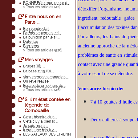
BONNE Fête mon coeur d ...
> Tous les articles (
42
)
détoxifier l’organisme, notam
Entre nous on en
ingrédient redoutable grâc
Parle ...
l’accumulation des toxines dans
Bon vendred'ail
Parfois seulement ...
Par ailleurs, les bains de pie
La punition par le sil ...
Date fixe
ancienne approche de la médecin
Bon sens
> Tous les articles (
526
)
problèmes de santé en stimulan
Mes voyages
contact avec une grande quanti
Bruges 🇧Ӻ ...
La base 11,19 ⛏& ...
à votre esprit de se détendre.
vimy mémorial canadien ...
Un rêve réalisé
Escapade en dehors de ...
Vous aurez besoin de:
> Tous les articles (
46
)
Si il m'était contée en
7 à 10 gouttes d’huile e
légende de
Cornouaille
C'est l'histoire d'un ...
Deux cuillères à soupe d
C'était il y a bien lo ...
Je suis merlin...
Il était une fois il y ...
LES GATEAUX DES ETRENN
Une cuillère à soupe de