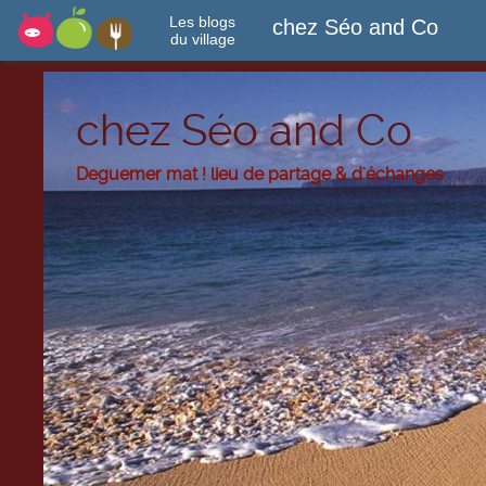
Les blogs
chez Séo and Co
du village
chez Séo and Co
Deguemer mat ! lieu de partage & d'échanges