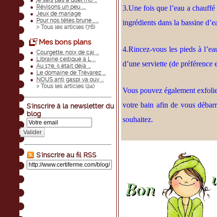
je sais pas à quel mo ...
Révisons un peu ....
3.Une fois que l’eau a chauffé e
Jeux de mariage
Pour nos têtes brune , ...
ingrédients dans la bassine d’
> Tous les articles (
76
)
Mes bons plans
4.Rincez-vous les pieds à l’ea
Courgette, noix de caj ...
Librairie celtique à L ...
d’une serviette (de préférence 
Au 17e, il était déjà ...
Le domaine de Trévarez ...
NOUS anti gaspi va ouv ...
> Tous les articles (
24
)
Vous pouvez également exfolier
votre bain afin de vous débarr
S'inscrire à la newsletter du
blog
souhaitez.
Valider
S'inscrire au fil RSS