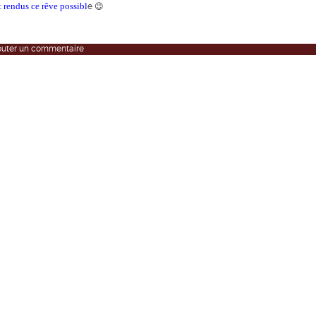
t rendus ce rêve possibl
e 😉
outer un commentaire