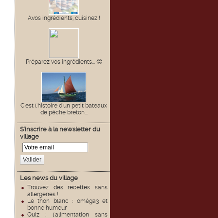
Avos ingrédients, cuisinez !
Préparez vos ingrédients... 🤓
C'est l'histoire d'un petit bateaux
de pêche breton...
S'inscrire à la newsletter du
village
Valider
Les news du village
Trouvez des recettes sans
allergènes !
Le thon blanc : oméga3 et
bonne humeur
Quiz : l'alimentation sans