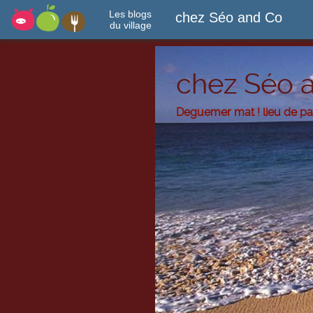
Les blogs
chez Séo and Co
du village
chez Séo 
Deguemer mat ! lieu de p