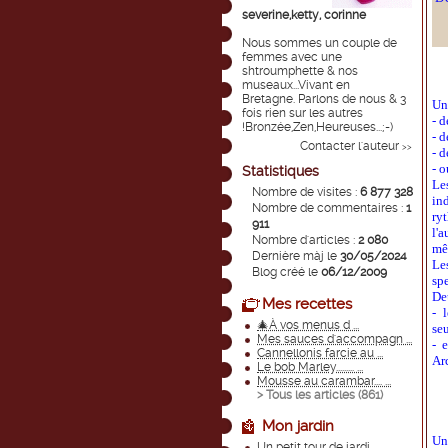
severine,ketty, corinne
Nous sommes un couple de
femmes avec une
shtroumphette & nos
museaux...Vivant en
Bretagne. Parlons de nous & 3
Une
fois rien sur les autres
- 
!Bronzée,Zen,Heureuses...;-)
- 
Contacter l'auteur
>>
- d
- o
Statistiques
Le
Nombre de visites :
6 877 328
in
Nombre de commentaires :
1
ry
911
l'a
Nombre d'articles :
2 080
mê
Dernière màj le
30/05/2024
Le
Blog créé le
06/12/2009
sp
De
Mes recettes
- 
🎄À vos menus d ...
se
Mes sauces d'accompagn ...
- 
Cannellonis farcie au ...
Arc
Le bob Marley......... ...
Mousse au carambar.... ...
> Tous les articles (
861
)
Mon jardin
Un
Un petit tour de jardi ...