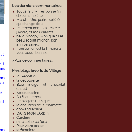
Les derniers commentaires
Tout à fait ! - Très bonne fin
de semaine à toi ...
Merci.. - Une petite variété,
qui change de la ...
tellement bon - J'ai testé et
j'adore, et mes enfants ...
hello! Snoopy ! - oh que tu es
beau et tout mignon, bon
anniversaire ...
- oui oui, on est là ! merci à
vous aussi...bonnes ...
200
qui
> Plus de commentaires...
é à
vons
Mes blogs favoris du Village
VIEPASSION
ons
la découverte
au.
Bleu indigo et chocolat
chaud
git
Nadoucuisine
Au fil du temps ....
Le blog de Titanique
nd,
le chaudron de la marmotte
cookandfabrice
DANS MON JARDIN
Caroline
mireille herbe folle
Pour votre plaisir
ous
la fillomiere