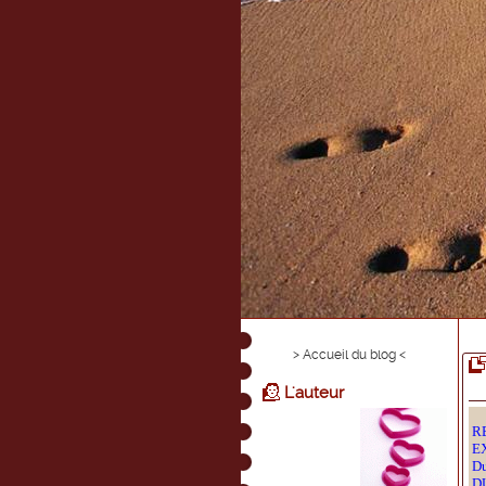
> Accueil du blog <
L'auteur
R
E
D
DU