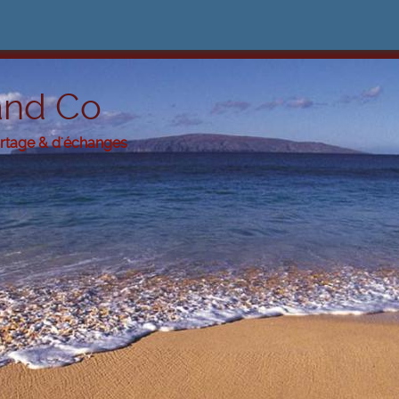
and Co
artage & d'échanges