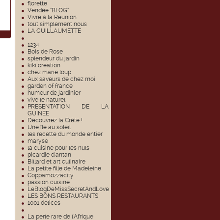
florette
Vendée "BLOG"
Vivre à la Réunion
tout simplement nous
LA GUILLAUMETTE
1234
Bois de Rose
splendeur du jardin
kiki création
chez marie loup
Aux saveurs de chez moi
garden of france
humeur de jardinier
vive le naturel
PRESENTATION DE LA
GUINEE
Découvrez la Crète !
Une île au soleil
les recette du monde entier
maryse
la cuisine pour les nuls
picardie d'antan
Billard et art culinaire
La petite fille de Madeleine
Coppamozzacity
passion cuisine
LeBlogDeMissSecretAndLove
LES BONS RESTAURANTS
1001 delices
La perle rare de l'Afrique