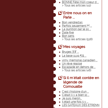
BONNE Fête mon coeur d ...
> Tous les articles (
42
)
Entre nous on en
Parle ...
Bon vendred'ail
Parfois seulement ...
La punition par le sil ...
Date fixe
Bon sens
> Tous les articles (
526
)
Mes voyages
Bruges 🇧Ӻ ...
La base 11,19 ⛏& ...
vimy mémorial canadien ...
Un rêve réalisé
Escapade en dehors de ...
> Tous les articles (
46
)
Si il m'était contée en
légende de
Cornouaille
C'est l'histoire d'un ...
C'était il y a bien lo ...
Je suis merlin...
Il était une fois il y ...
LES GATEAUX DES ETRENN