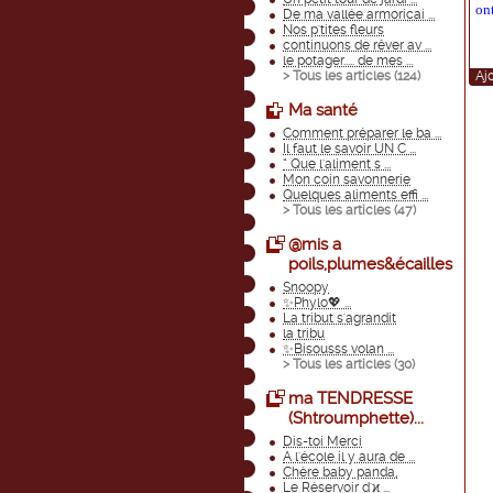
on
De ma vallée armoricai ...
Nos p'tites fleurs
continuons de rêver av ...
le potager..... de mes ...
> Tous les articles (
124
)
Aj
Ma santé
Comment préparer le ba ...
Il faut le savoir UN C ...
“ Que l'aliment s ...
Mon coin savonnerie
Quelques aliments effi ...
> Tous les articles (
47
)
@mis a
poils,plumes&écailles
Snoopy
✨Phylo💖 ...
La tribut s'agrandit
la tribu
✨Bisousss volan ...
> Tous les articles (
30
)
ma TENDRESSE
(Shtroumphette)...
Dis-toi Merci
A l'école il y aura de ...
Chère baby panda,
Le Réservoir d'ϰ ...