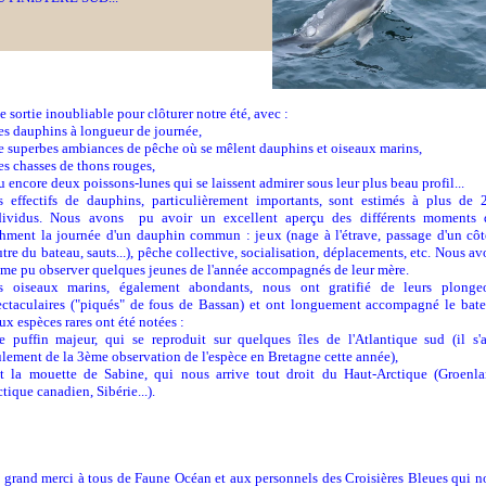
 sortie inoubliable pour clôturer notre été, avec :
des dauphins à longueur de journée,
de superbes ambiances de pêche où se mêlent dauphins et oiseaux marins,
es chasses de thons rouges,
u encore deux poissons-lunes qui se laissent admirer sous leur plus beau profil...
s effectifs de dauphins, particulièrement importants, sont estimés à plus de 
dividus. Nous avons pu avoir un excellent aperçu des différents moments 
thment la journée d'un dauphin commun : jeux (nage à l'étrave, passage d'un côt
utre du bateau, sauts...), pêche collective, socialisation, déplacements, etc. Nous a
me pu observer quelques jeunes de l'année accompagnés de leur mère.
s oiseaux marins, également abondants, nous ont gratifié de leurs plonge
ectaculaires ("piqués" de fous de Bassan) et ont longuement accompagné le bate
ux espèces rares ont été notées :
le puffin majeur, qui se reproduit sur quelques îles de l'Atlantique sud (il s'a
ulement de la 3ème observation de l'espèce en Bretagne cette année),
et la mouette de Sabine, qui nous arrive tout droit du Haut-Arctique (Groenla
tique canadien, Sibérie...).
 grand merci à tous de Faune Océan et aux personnels des Croisières Bleues qui n