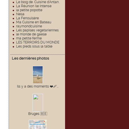
Le blog de .Cuisine d'Antan.
La Réunion Ile Intense
la petite popotte
Nella
La Fenouillère
Ma Cuisine en Bateau
raymondcuisine
Les papilles vegetariennes
le monde de gaelle
ma petite ferme
LES TERROIRS DU MONDE
Les pieds sous la table
Les dernières photos
Ils y a des moments ❤️🩹...
Bruges 🇧🇪