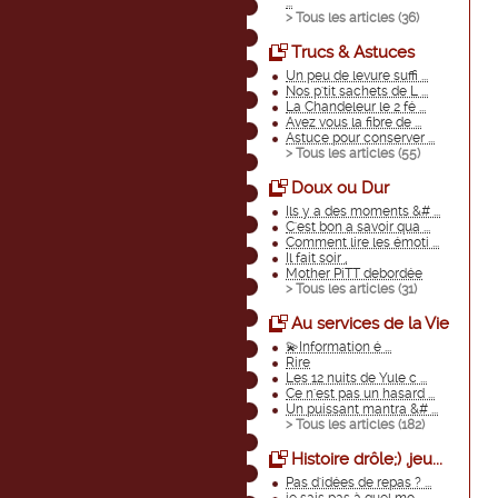
...
> Tous les articles (
36
)
Trucs & Astuces
Un peu de levure suffi ...
Nos p'tit sachets de L ...
La Chandeleur le 2 fé ...
Avez vous la fibre de ...
Astuce pour conserver ...
> Tous les articles (
55
)
Doux ou Dur
Ils y a des moments &# ...
C'est bon a savoir qua ...
Comment lire les émoti ...
Il fait soir ,
Mother PiTT debordée
> Tous les articles (
31
)
Au services de la Vie
💫Information é ...
Rire
Les 12 nuits de Yule c ...
Ce n'est pas un hasard ...
Un puissant mantra &# ...
> Tous les articles (
182
)
Histoire drôle;) ,jeu...
Pas d'idées de repas ? ...