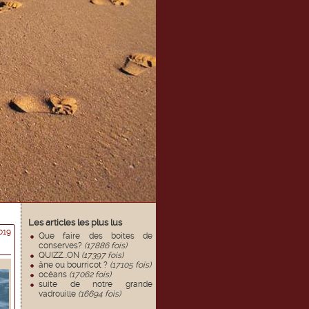
Les articles les plus lus
019
Que faire des boites de
conserves?
(17886 fois)
QUIZZ...ON
(17397 fois)
âne ou bourricot ?
(17105 fois)
océans
(17062 fois)
suite de notre grande
vadrouille
(16694 fois)