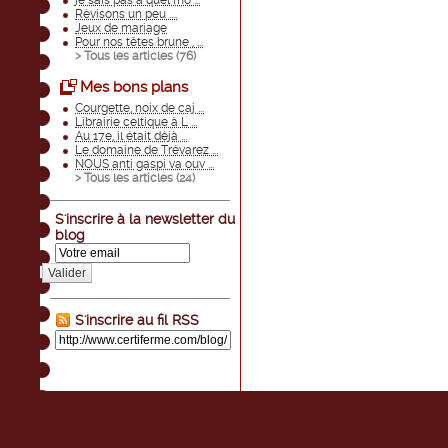
je sais pas à quel mo ...
Révisons un peu ....
Jeux de mariage
Pour nos têtes brune , ...
> Tous les articles (
76
)
Mes bons plans
Courgette, noix de caj ...
Librairie celtique à L ...
Au 17e, il était déjà ...
Le domaine de Trévarez ...
NOUS anti gaspi va ouv ...
> Tous les articles (
24
)
S'inscrire à la newsletter du
blog
Valider
S'inscrire au fil RSS