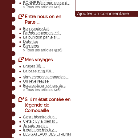
BONNE Fête mon coeur d ...
> Tous les articles (
42
)
Ajouter un commentaire
Entre nous on en
Parle ...
Bon vendred'ail
Parfois seulement ...
La punition par le sil ...
Date fixe
Bon sens
> Tous les articles (
526
)
Mes voyages
Bruges 🇧Ӻ ...
La base 11,19 ⛏& ...
vimy mémorial canadien ...
Un rêve réalisé
Escapade en dehors de ...
> Tous les articles (
46
)
Si il m'était contée en
légende de
Cornouaille
C'est l'histoire d'un ...
C'était il y a bien lo ...
Je suis merlin...
Il était une fois il y ...
LES GATEAUX DES ETRENN