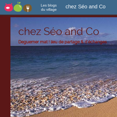
Les blogs
chez Séo and Co
du village
chez Séo and Co
Deguemer mat ! lieu de partage & d'échanges