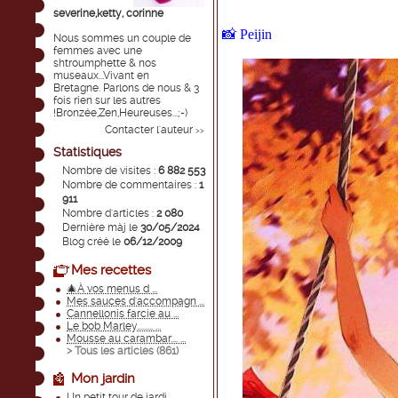
severine,ketty, corinne
📸 Peijin
Nous sommes un couple de
femmes avec une
shtroumphette & nos
museaux...Vivant en
Bretagne. Parlons de nous & 3
fois rien sur les autres
!Bronzée,Zen,Heureuses...;-)
Contacter l'auteur
>>
Statistiques
Nombre de visites :
6 882 553
Nombre de commentaires :
1
911
Nombre d'articles :
2 080
Dernière màj le
30/05/2024
Blog créé le
06/12/2009
Mes recettes
🎄À vos menus d ...
Mes sauces d'accompagn ...
Cannellonis farcie au ...
Le bob Marley......... ...
Mousse au carambar.... ...
> Tous les articles (
861
)
Mon jardin
Un petit tour de jardi ...