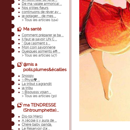
De ma vallée armoricai ...
Nos p'tites fleurs
continuons de rêver av ...
le potager..... de mes ...
> Tous les articles (
124
)
Ma santé
Comment préparer le ba ...
Il faut le savoir UN C ...
“ Que l'aliment s ...
Mon coin savonnerie
Quelques aliments effi ...
> Tous les articles (
47
)
@mis a
poils,plumes&écailles
Snoopy
✨Phylo💖 ...
La tribut s'agrandit
la tribu
✨Bisousss volan ...
> Tous les articles (
30
)
ma TENDRESSE
(Shtroumphette)...
Dis-toi Merci
A l'école il y aura de ...
Chère baby panda,
Le Réservoir d'ϰ ...