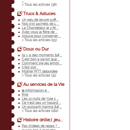
...
> Tous les articles (
36
)
Trucs & Astuces
Un peu de levure suffi ...
Nos p'tit sachets de L ...
La Chandeleur le 2 fé ...
Avez vous la fibre de ...
Astuce pour conserver ...
> Tous les articles (
55
)
Doux ou Dur
Ils y a des moments &# ...
C'est bon a savoir qua ...
Comment lire les émoti ...
Il fait soir ,
Mother PiTT debordée
> Tous les articles (
31
)
Au services de la Vie
💫Information é ...
Rire
Les 12 nuits de Yule c ...
Ce n'est pas un hasard ...
Un puissant mantra &# ...
> Tous les articles (
182
)
Histoire drôle;) ,jeu...
Pas d'idées de repas ? ...