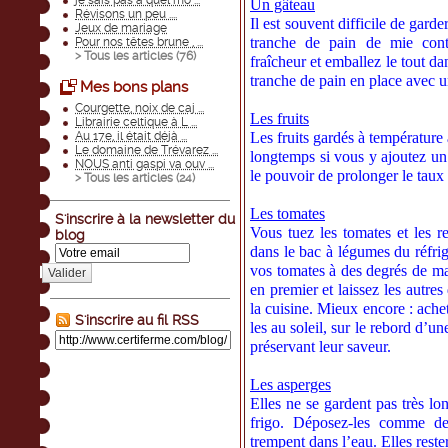
je sais pas à quel mo ...
Un gâteau
Révisons un peu ....
Il est souvent difficile de gar
Jeux de mariage
tranche de pain de mie cont
Pour nos têtes brune , ...
> Tous les articles (
76
)
fraîcheur et emballez le tout d
tranche de pain en place avec u
Mes bons plans
Courgette, noix de caj ...
Les fruits
Librairie celtique à L ...
Au 17e, il était déjà ...
Les fruits gardés à température
Le domaine de Trévarez ...
longtemps si vous y ajoutez un
NOUS anti gaspi va ouv ...
le pouvoir de prolonger le taux 
> Tous les articles (
24
)
Les tomates
S'inscrire à la newsletter du
Vous tuez les tomates et les 
blog
dans le bac à légumes du réfri
vos tomates à des degrés de ma
Valider
en premier et laissez les autres
la cuisine. Mieux encore : ache
S'inscrire au fil RSS
les au soleil, sur le rebord d’un
préservant leur saveur.
Les asperges
Elles ne se gardent pas très lon
frigo. Déposez-les comme de
trempent dans l’eau. Elles reste