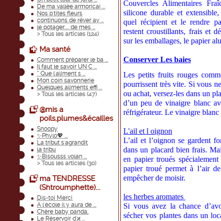
Couvercles Alimentaires Fraî
De ma vallée armoricai ...
silicone durable et extensibl
Nos p'tites fleurs
continuons de rêver av ...
quel récipient et le rendre p
le potager..... de mes ...
restent croustillants, frais et
> Tous les articles (
124
)
sur les emballages, le papier alu
Ma santé
Conserver Les baies
Comment préparer le ba ...
Il faut le savoir UN C ...
“ Que l'aliment s ...
Les petits fruits rouges comme
Mon coin savonnerie
pourrissent très vite. Si vous n
Quelques aliments effi ...
ou achat, versez-les dans un pla
> Tous les articles (
47
)
d’un peu de vinaigre blanc av
@mis a
réfrigérateur. Le vinaigre blanc 
poils,plumes&écailles
Snoopy
L'ail et l oignon
✨Phylo💖 ...
L’ail et l’oignon se gardent fo
La tribut s'agrandit
dans un placard bien frais. Ma
la tribu
✨Bisousss volan ...
en papier troués spécialemen
> Tous les articles (
30
)
papier troué permet à l’air de
empêcher de moisir.
ma TENDRESSE
(Shtroumphette)...
les herbes aromates
Dis-toi Merci
A l'école il y aura de ...
Si vous avez la chance d’avo
Chère baby panda,
sécher vos plantes dans un loca
Le Réservoir d'ϰ ...