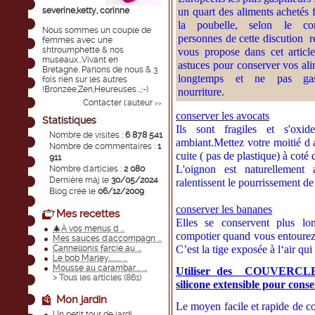
severine,ketty, corinne
un quart des aliments achetés f
la poubelle, selon le co
Nous sommes un couple de
personnes de cette discution r
femmes avec une
shtroumphette & nos
vous propose dans cet articl
museaux...Vivant en
astuces pour conserver vos ali
Bretagne. Parlons de nous & 3
longtemps et ne pas gasp
fois rien sur les autres
!Bronzée,Zen,Heureuses...;-)
nourriture.
Contacter l'auteur
>>
conserver les avocats
Statistiques
Ils sont fragiles et s'oxi
Nombre de visites :
6 878 541
ambiant.Mettez votre moitié d 
Nombre de commentaires :
1
cuite ( pas de plastique) à coté
911
L'oignon est naturellement a
Nombre d'articles :
2 080
Dernière màj le
30/05/2024
ralentissent le pourrissement de
Blog créé le
06/12/2009
conserver les bananes
Mes recettes
Elles se conservent plus l
🎄À vos menus d ...
compotier quand vous entourez l
Mes sauces d'accompagn ...
Cannellonis farcie au ...
C’est la tige exposée à l‘air qu
Le bob Marley......... ...
Mousse au carambar.... ...
Utiliser des COUVERC
> Tous les articles (
861
)
silicone extensible pour conse
Mon jardin
Le moyen facile et rapide de co
Un petit tour de jardi ...