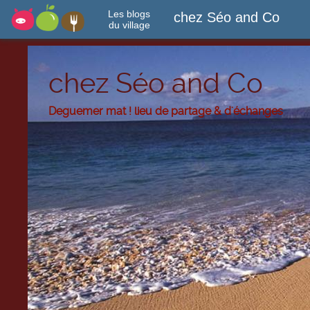
Les blogs
chez Séo and Co
du village
chez Séo and Co
Deguemer mat ! lieu de partage & d'échanges