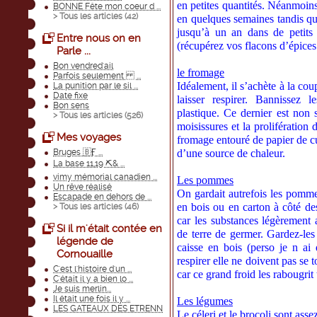
en petites quantités. Néanmoin
BONNE Fête mon coeur d ...
> Tous les articles (
42
)
en quelques semaines tandis qu
jusqu’à un an dans de petits
Entre nous on en
(récupérez vos flacons d’épices 
Parle ...
Bon vendred'ail
le fromage
Parfois seulement ...
Idéalement, il s’achète à la cou
La punition par le sil ...
Date fixe
laisser respirer. Bannissez 
Bon sens
plastique. Ce dernier est non 
> Tous les articles (
526
)
moisissures et la prolifération
Mes voyages
fromage entouré de papier de cu
Bruges 🇧Ӻ ...
d’une source de chaleur.
La base 11,19 ⛏& ...
vimy mémorial canadien ...
Les pommes
Un rêve réalisé
On gardait autrefois les pomme
Escapade en dehors de ...
en bois ou en carton à côté de
> Tous les articles (
46
)
car les substances légèremen
Si il m'était contée en
de terre de germer. Gardez-les
légende de
caisse en bois (perso je n ai 
Cornouaille
respirer elle ne doivent pas se 
C'est l'histoire d'un ...
car ce grand froid les rabougrit t
C'était il y a bien lo ...
Je suis merlin...
Il était une fois il y ...
Les légumes
LES GATEAUX DES ETRENN
Le céleri et le brocoli sont ass