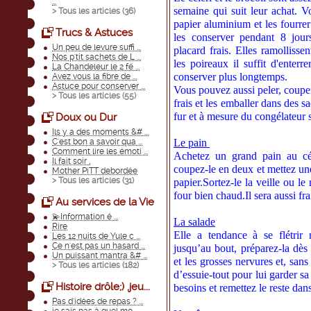
...
semaine qui suit leur achat. V
> Tous les articles (
36
)
papier aluminium et les fourre
Trucs & Astuces
les conserver pendant 8 jour
Un peu de levure suffi ...
placard frais. Elles ramolliss
Nos p'tit sachets de L ...
les poireaux il suffit d'enter
La Chandeleur le 2 fé ...
conserver plus longtemps.
Avez vous la fibre de ...
Astuce pour conserver ...
Vous pouvez aussi peler, coupe
> Tous les articles (
55
)
frais et les emballer dans des s
fur et à mesure du congélateur s
Doux ou Dur
Ils y a des moments &# ...
C'est bon a savoir qua ...
Le pain
Comment lire les émoti ...
Achetez un grand pain au cér
Il fait soir ,
coupez-le en deux et mettez un
Mother PiTT debordée
> Tous les articles (
31
)
papier.Sortez-le la veille ou l
four bien chaud.Il sera aussi frai
Au services de la Vie
💫Information é ...
La salade
Rire
Elle a tendance à se flétrir
Les 12 nuits de Yule c ...
Ce n'est pas un hasard ...
jusqu’au bout, préparez-la dès
Un puissant mantra &# ...
et les grosses nervures et, san
> Tous les articles (
182
)
d’essuie-tout pour lui garder sa
Histoire drôle;) ,jeu...
besoins et remettez le reste dan
Pas d'idées de repas ? ...