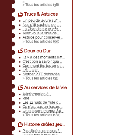
...
> Tous les articles (
36
)
Trucs & Astuces
Un peu de levure suffi ...
Nos p'tit sachets de L ...
La Chandeleur le 2 fé ...
Avez vous la fibre de ...
Astuce pour conserver ...
> Tous les articles (
55
)
Doux ou Dur
Ils y a des moments &# ...
C'est bon a savoir qua ...
Comment lire les émoti ...
Il fait soir ,
Mother PiTT debordée
> Tous les articles (
31
)
Au services de la Vie
💫Information é ...
Rire
Les 12 nuits de Yule c ...
Ce n'est pas un hasard ...
Un puissant mantra &# ...
> Tous les articles (
182
)
Histoire drôle;) ,jeu...
Pas d'idées de repas ? ...