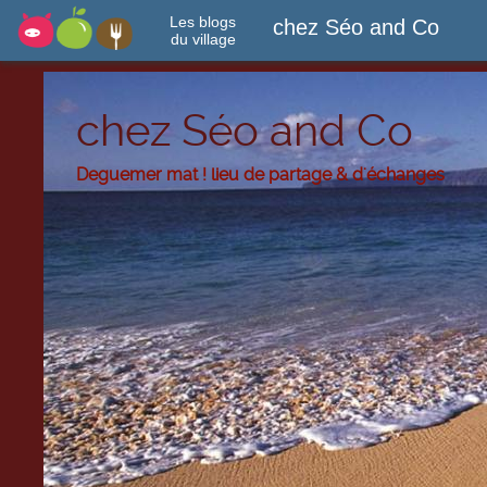
Les blogs
chez Séo and Co
du village
chez Séo and Co
Deguemer mat ! lieu de partage & d'échanges