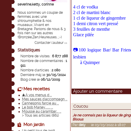
severine,ketty, corinne
4 cl de vodka
2 cl de martini blanc
Nous sommes un couple de
femmes avec une
1 cl de liqueur de gingembre
shtroumphette & nos
1 demi citron vert pressé
museaux...Vivant en
3 feuilles de menthe
Bretagne. Parlons de nous & 3
fois rien sur les autres
Glace pilée
!Bronzée,Zen,Heureuses...;-)
Contacter l'auteur
>>
📷100 logique Bar/ Bar Friend
Statistiques
Nombre de visites :
6 877 288
lesbien
Nombre de commentaires :
1
à Quimper
911
Nombre d'articles :
2 080
Dernière màj le
30/05/2024
Blog créé le
06/12/2009
Mes recettes
Ajouter un commentaire
🎄À vos menus d ...
Mes sauces d'accompagn ...
Cannellonis farcie au ...
Coucou
Le bob Marley......... ...
Mousse au carambar.... ...
Je ne connais pas la liqueur de ging
> Tous les articles (
861
)
Bisous
Mon jardin
Par
dely
le 03/03/2022 à 18:07
Un petit tour de jardi ...