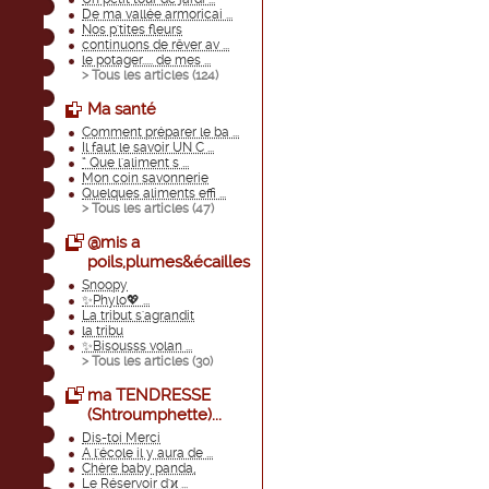
De ma vallée armoricai ...
Nos p'tites fleurs
continuons de rêver av ...
le potager..... de mes ...
> Tous les articles (
124
)
Ma santé
Comment préparer le ba ...
Il faut le savoir UN C ...
“ Que l'aliment s ...
Mon coin savonnerie
Quelques aliments effi ...
> Tous les articles (
47
)
@mis a
poils,plumes&écailles
Snoopy
✨Phylo💖 ...
La tribut s'agrandit
la tribu
✨Bisousss volan ...
> Tous les articles (
30
)
ma TENDRESSE
(Shtroumphette)...
Dis-toi Merci
A l'école il y aura de ...
Chère baby panda,
Le Réservoir d'ϰ ...