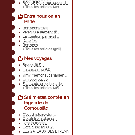
BONNE Fête mon coeur d ...
> Tous les articles (
42
)
Entre nous on en
Parle ...
Bon vendred'ail
Parfois seulement ...
La punition par le sil ...
Date fixe
Bon sens
> Tous les articles (
526
)
Mes voyages
Bruges 🇧Ӻ ...
La base 11,19 ⛏& ...
vimy mémorial canadien ...
Un rêve réalisé
Escapade en dehors de ...
> Tous les articles (
46
)
Si il m'était contée en
légende de
Cornouaille
C'est l'histoire d'un ...
C'était il y a bien lo ...
Je suis merlin...
Il était une fois il y ...
LES GATEAUX DES ETRENN