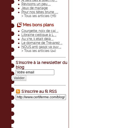
je sais pas à quel mo ...
Révisons un peu ....
Jeux de mariage
Pour nos têtes brune , ...
> Tous les articles (
76
)
Mes bons plans
Courgette, noix de caj ...
Librairie celtique à L ...
Au 17e, il était déjà ...
Le domaine de Trévarez ...
NOUS anti gaspi va ouv ...
> Tous les articles (
24
)
S'inscrire à la newsletter du
blog
Valider
S'inscrire au fil RSS