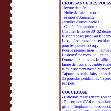
CROISSANCE DES POUSS
- levure de bière
- Huile de foie de morue
- graines d'Amarante
- feuilles d'orties hachés
- Caillé : Préparation :
Chauffer le lait de 30- 32 degrés
laisser reposer jusqu'au lendem
Le caillé se trouve pris en bloc
pour les poules et coq .
Pour le premier mois, il faut le 
Le deuxième mois, un litre pour
Donner aux poussins le caillé a
farine de maïs en quantité égale
le tout finement hache humecté 
J'ajoute les œufs clairs , cuits 
25 poussins pendant les 15 prem
par jour.
COCCIDIOSE
- Curcuma et Origan frais ou en
- l'absorption d'Aïl en associa
gênant l'implantation des cocci