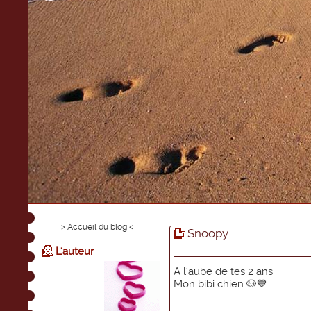
> Accueil du blog <
Snoopy
L'auteur
A l'aube de tes 2 ans
Mon bibi chien 🐶💙