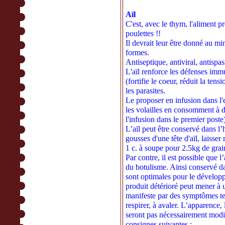
Aïl
C'est, avec le thym, l'aliment p
poulettes !!
Il devrait leur être donné au mi
formes.
Antiseptique, antiviral, antispa
L'aïl renforce les défenses immu
(fortifie le coeur, réduit la tens
les parasites.
Le proposer en infusion dans l'
les volailles en consomment à do
l'infusion dans le premier poste
L’aïl peut être conservé dans l’hu
gousses d'une tête d'aïl, laisser
1 c. à soupe pour 2.5kg de grai
Par contre, il est possible que 
du botulisme. Ainsi conservé da
sont optimales pour le dévelo
produit détérioré peut mener à 
manifeste par des symptômes tel
respirer, à avaler. L’apparence,
seront pas nécessairement modif
consignes suivantes :