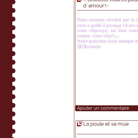
d' amour✨
Nous sommes envahit par la t
nous a quitté à presque 14 ans
votre chipouye, ou bien votr
copine, votre chip's....
Notre princesse nous manque 
😘😘volants
Ajouter un commentaire
La poule et sa mue