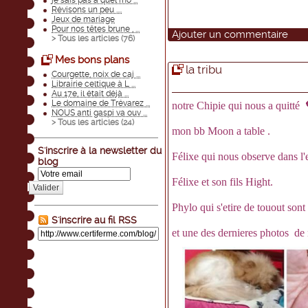
je sais pas à quel mo ...
Révisons un peu ....
Jeux de mariage
Pour nos têtes brune , ...
Ajouter un commentaire
> Tous les articles (
76
)
Mes bons plans
la tribu
Courgette, noix de caj ...
Librairie celtique à L ...
Au 17e, il était déjà ...
Le domaine de Trévarez ...
notre Chipie qui nous a quitté 
NOUS anti gaspi va ouv ...
> Tous les articles (
24
)
mon bb Moon a table .
S'inscrire à la newsletter du
Félixe qui nous observe dans l'e
blog
Félixe et son fils Hight.
Valider
Phylo qui s'etire de touout sont
S'inscrire au fil RSS
et une des dernieres photos de 