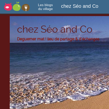
Les blogs
chez Séo and Co
du village
chez Séo and Co
Deguemer mat ! lieu de partage & d'échanges