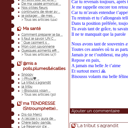
Car tu revenais toujours, après 
De ma vallée armoricai ...
Je me rappelle encore ton retou
Nos p'tites fleurs
continuons de rêver av ...
Car tu m’avais entendue t’appele
le potager..... de mes ...
Tu rentrais et tu t’allongeais te
> Tous les articles (
124
)
Dans ta position préférée, toujo
Ma santé
Tu avais tant de grâce, tu savai
Il ne te manquait que la parole
Comment préparer le ba ...
Il faut le savoir UN C ...
“ Que l'aliment s ...
Nous avons tant de souvenirs a
Mon coin savonnerie
Toutes ces années où tu as part
Quelques aliments effi ...
Jamais je ne t’oublierai, ma ph
> Tous les articles (
47
)
Repose en paix,
@mis a
A jamais ma belle Je t’aime
poils,plumes&écailles
Et surtout merci 🙏
Snoopy
Bisousss volants ma belle félin
✨Phylo💖 ...
La tribut s'agrandit
la tribu
✨Bisousss volan ...
> Tous les articles (
30
)
ma TENDRESSE
(Shtroumphette)...
Ajouter un commentaire
Dis-toi Merci
A l'école il y aura de ...
Chère baby panda,
La tribut s'agrandit
Le Réservoir d'ϰ ...