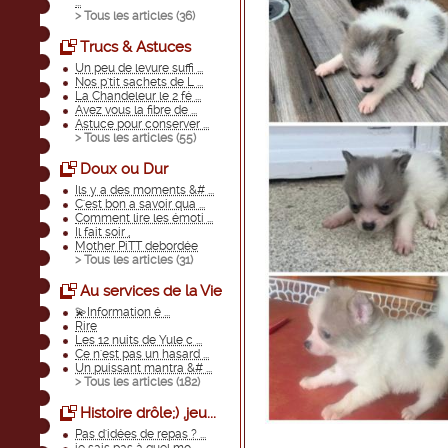
...
> Tous les articles (
36
)
Trucs & Astuces
Un peu de levure suffi ...
Nos p'tit sachets de L ...
La Chandeleur le 2 fé ...
Avez vous la fibre de ...
Astuce pour conserver ...
> Tous les articles (
55
)
Doux ou Dur
Ils y a des moments &# ...
C'est bon a savoir qua ...
Comment lire les émoti ...
Il fait soir ,
Mother PiTT debordée
> Tous les articles (
31
)
Au services de la Vie
💫Information é ...
Rire
Les 12 nuits de Yule c ...
Ce n'est pas un hasard ...
Un puissant mantra &# ...
> Tous les articles (
182
)
Histoire drôle;) ,jeu...
Pas d'idées de repas ? ...