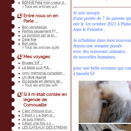
BONNE Fête mon coeur d ...
> Tous les articles (
42
)
Je suis snoopy
Entre nous on en
d'une portée de 7 de parents spi
Parle ...
née le 1er octobre 2021 à Plab
Bon vendred'ail
dans le Finistère .
Parfois seulement ...
La punition par le sil ...
Date fixe
Je m'habitue dans mon nouveau
Bon sens
depuis une semaine passée
> Tous les articles (
526
)
avec des nouveaux animaux,
Mes voyages
de nouvelles humaines,
Bruges 🇧Ӻ ...
La base 11,19 ⛏& ...
pour une belle aventure qui c
vimy mémorial canadien ...
à bientôt 🐶
Un rêve réalisé
Escapade en dehors de ...
> Tous les articles (
46
)
Si il m'était contée en
légende de
Cornouaille
C'est l'histoire d'un ...
C'était il y a bien lo ...
Je suis merlin...
Il était une fois il y ...
LES GATEAUX DES ETRENN