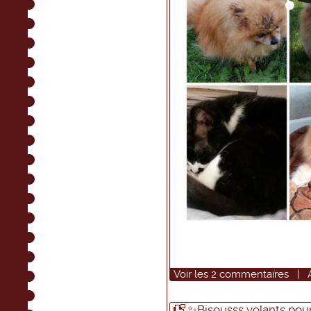
Voir
les
2
commentaires
|
✨Bisousss volants pour