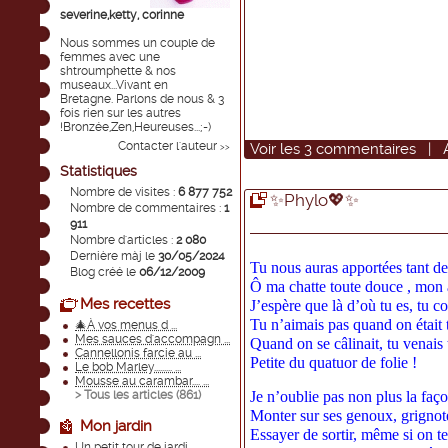
severine,ketty, corinne
Nous sommes un couple de
femmes avec une
shtroumphette & nos
museaux...Vivant en
Bretagne. Parlons de nous & 3
fois rien sur les autres
!Bronzée,Zen,Heureuses...;-)
Contacter l'auteur
Voir
les
3
commentaires
|
>>
Statistiques
Nombre de visites :
6 877 752
✨Phylo💖✨
Nombre de commentaires :
1
911
Nombre d'articles :
2 080
Dernière màj le
30/05/2024
Tu nous auras apportées tant de
Blog créé le
06/12/2009
Ô ma chatte toute douce , mon
Mes recettes
J’espère que là d’où tu es, tu c
Tu n’aimais pas quand on était t
🎄À vos menus d ...
Mes sauces d'accompagn ...
Quand on se câlinait, tu venais 
Cannellonis farcie au ...
Petite du quatuor de folie !
Le bob Marley......... ...
Mousse au carambar.... ...
> Tous les articles (
861
)
Je n’oublie pas non plus la faço
Monter sur ses genoux, grignote
Mon jardin
Essayer de sortir, même si on te
Un petit tour de jardi ...