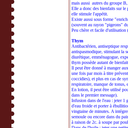
mais aussi autres du groupe B, 
Elle a donc des bienfaits sur le 
elle stimule l'appétit.
Existe aussi sous forme "enrich
(souvent au rayon "pigeons" d
Peu chère et facile d'utilisatio
Thym
Antibactérien, antiseptique respir
antispasmodique, stimulant la séc
diurétique, emménagogue, expect
thym possède autant de bienfai
Il peut être donné à manger aux
une fois par mois à titre prévent
coccidies), et plus en cas de s
respiratoire, manque de tonus, 
En lotion, il peut être utilisé po
dans le premier message).
Infusion dans de l'eau : jeter 
d'eau froide et porter à ébulliti
vingtaine de minutes. A intégre
semoule ou encore dans du pain 
à raison de 2c. à soupe par poul
Dans de l'huile : jeter une peti