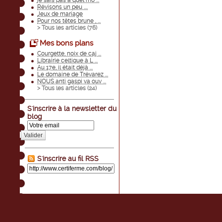
je sais pas à quel mo ...
Révisons un peu ....
Jeux de mariage
Pour nos têtes brune , ...
> Tous les articles (
76
)
Mes bons plans
Courgette, noix de caj ...
Librairie celtique à L ...
Au 17e, il était déjà ...
Le domaine de Trévarez ...
NOUS anti gaspi va ouv ...
> Tous les articles (
24
)
S'inscrire à la newsletter du
blog
Valider
S'inscrire au fil RSS