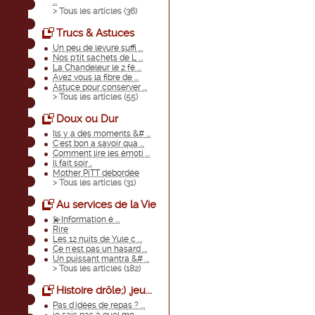
...
> Tous les articles (
36
)
Trucs & Astuces
Un peu de levure suffi ...
Nos p'tit sachets de L ...
La Chandeleur le 2 fé ...
Avez vous la fibre de ...
Astuce pour conserver ...
> Tous les articles (
55
)
Doux ou Dur
Ils y a des moments &# ...
C'est bon a savoir qua ...
Comment lire les émoti ...
Il fait soir ,
Mother PiTT debordée
> Tous les articles (
31
)
Au services de la Vie
💫Information é ...
Rire
Les 12 nuits de Yule c ...
Ce n'est pas un hasard ...
Un puissant mantra &# ...
> Tous les articles (
182
)
Histoire drôle;) ,jeu...
Pas d'idées de repas ? ...