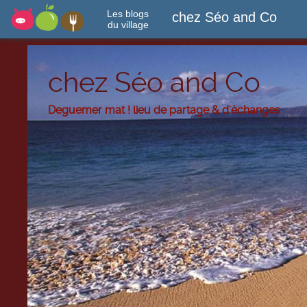
Les blogs
chez Séo and Co
du village
chez Séo and Co
Deguemer mat ! lieu de partage & d'échanges