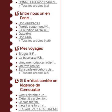
BONNE Fête mon coeur d ...
> Tous les articles (
42
)
Entre nous on en
Parle ...
Bon vendred'ail
Parfois seulement ...
La punition par le sil ...
Date fixe
Bon sens
> Tous les articles (
526
)
Mes voyages
Bruges 🇧Ӻ ...
La base 11,19 ⛏& ...
vimy mémorial canadien ...
Un rêve réalisé
Escapade en dehors de ...
> Tous les articles (
46
)
Si il m'était contée en
légende de
Cornouaille
C'est l'histoire d'un ...
C'était il y a bien lo ...
Je suis merlin...
Il était une fois il y ...
LES GATEAUX DES ETRENN