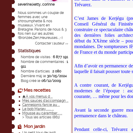
Trévarez.
severine,ketty, corinne
Nous sommes un couple de
femmes avec une
C’est James de Kerjégu (pr
shtroumphette & nos
Conseil Général du Finistèr
museaux...Vivant en
construire ce spectaculaire chât
Bretagne. Parlons de nous & 3
fois rien sur les autres
des dernières folies architec
!Bronzée,Zen,Heureuses...;-)
début du XXème siècle – pour r
Contacter l'auteur
>>
mondaines. De somptueuses fête
Statistiques
de France et du monde particip
Nombre de visites :
6 877 191
Nombre de commentaires :
1
Afin d’avoir en permanence des 
911
laquelle il faisait pousser toute 
Nombre d'articles :
2 080
Dernière màj le
30/05/2024
Blog créé le
06/12/2009
A contre courant, de Kerjégu
Mes recettes
modernes de l’époque : ascen
courante, … même pour les dom
🎄À vos menus d ...
Mes sauces d'accompagn ...
Cannellonis farcie au ...
Le bob Marley......... ...
Avant la seconde guerre mon
Mousse au carambar.... ...
permanence dans le château.
> Tous les articles (
861
)
Mon jardin
Pendant celle-ci, Trévarez 
Un petit tour de jardi ...