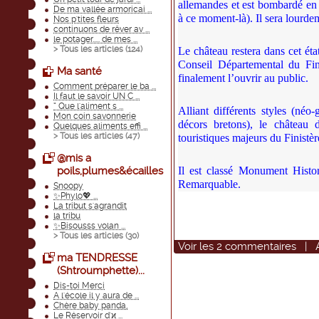
allemandes et est bombardé en j
De ma vallée armoricai ...
à ce moment-là). Il sera lour
Nos p'tites fleurs
continuons de rêver av ...
le potager..... de mes ...
> Tous les articles (
124
)
Le château restera dans cet ét
Conseil Départemental du Fini
Ma santé
finalement l’ouvrir au public.
Comment préparer le ba ...
Il faut le savoir UN C ...
“ Que l'aliment s ...
Alliant différents styles (néo
Mon coin savonnerie
décors bretons), le château 
Quelques aliments effi ...
> Tous les articles (
47
)
touristiques majeurs du Finistèr
@mis a
poils,plumes&écailles
Il est classé Monument Histo
Remarquable.
Snoopy
✨Phylo💖 ...
La tribut s'agrandit
la tribu
✨Bisousss volan ...
> Tous les articles (
30
)
Voir
les
2
commentaires
|
ma TENDRESSE
(Shtroumphette)...
Dis-toi Merci
A l'école il y aura de ...
Chère baby panda,
Le Réservoir d'ϰ ...