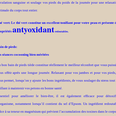
rculation sanguine et soulage vos pieds du poids de la journée pour une relaxat
timale du corps tout entier.
é vert: Le thé vert constitue un excellent tonifiant pour votre peau et présente 
antyoxidant
opriétés
redoutables.
in de pieds:
s séances cocooning bien méritées
 bon bain de pieds tiède constitue réellement le meilleur réconfort que vous puiss
us offrir après une longue journée. Relaxant pour vos jambes et pour vos pieds,
us permet, lorsqu’on y ajoute les bons ingrédients, de vous soulager du stress tout
illant à maintenir vos petons en bonne santé.
sentiel pour améliorer le bien-être, il est également efficace pour détoxif
organisme, notamment lorsqu’il contient du sel d’Epsom. Un ingrédient redouta
âce à sa teneur en magnésium qui prévient l’accumulation des toxines dans le corps