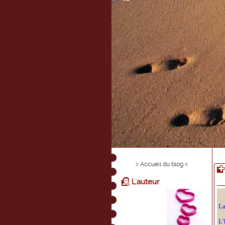
> Accueil du blog <
L'auteur
La
L’