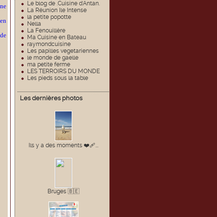
Le blog de .Cuisine d'Antan.
nne
La Réunion Ile Intense
la petite popotte
 en
Nella
La Fenouillère
 de
Ma Cuisine en Bateau
raymondcuisine
Les papilles vegetariennes
le monde de gaelle
ma petite ferme
LES TERROIRS DU MONDE
Les pieds sous la table
Les dernières photos
Ils y a des moments ❤️🩹...
Bruges 🇧🇪