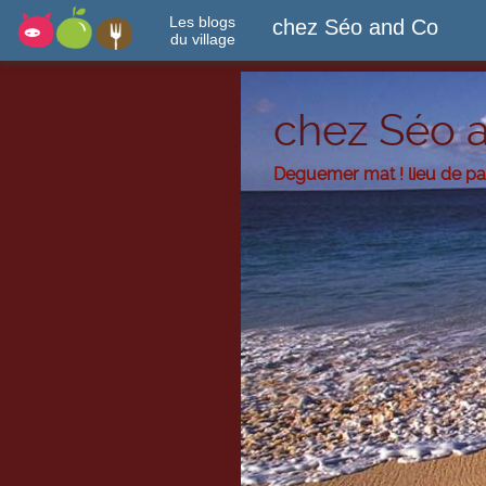
Les blogs
chez Séo and Co
du village
chez Séo 
Deguemer mat ! lieu de p