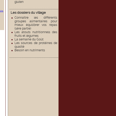
gluten
ain
Les dossiers du village
Connaître les différents
groupes alimentaires pour
mieux équilibrer vos repas
(1ère partie)
Les atouts nutritionnels des
fruits et légumes
La semaine du Goût
Les sources de protéines de
qualité
Besoin en nutriments