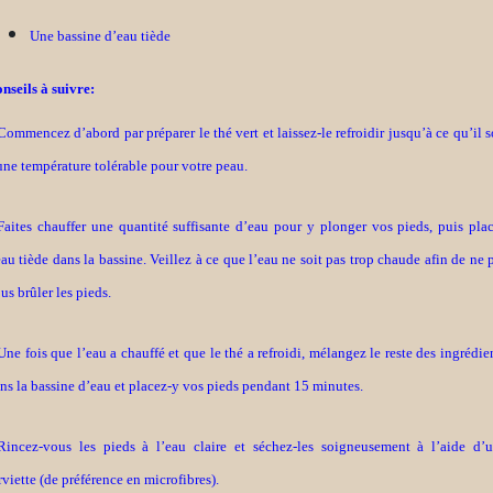
Une bassine d’eau tiède
nseils à suivre:
Commencez d’abord par préparer le thé vert et laissez-le refroidir jusqu’à ce qu’il s
une température tolérable pour votre peau.
Faites chauffer une quantité suffisante d’eau pour y plonger vos pieds, puis pla
eau tiède dans la bassine. Veillez à ce que l’eau ne soit pas trop chaude afin de ne 
us brûler les pieds.
Une fois que l’eau a chauffé et que le thé a refroidi, mélangez le reste des ingrédie
ns la bassine d’eau et placez-y vos pieds pendant 15 minutes.
Rincez-vous les pieds à l’eau claire et séchez-les soigneusement à l’aide d’
rviette (de préférence en microfibres).