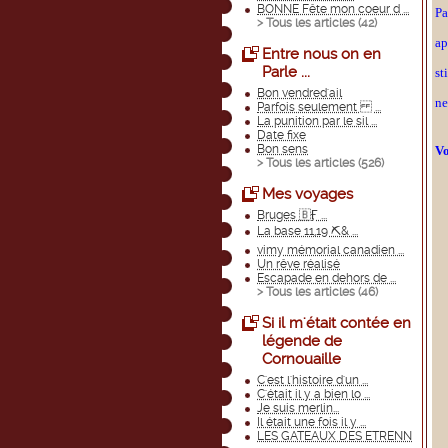
BONNE Fête mon coeur d ...
Pa
> Tous les articles (
42
)
ap
Entre nous on en
Parle ...
st
Bon vendred'ail
ne
Parfois seulement ...
La punition par le sil ...
Date fixe
Bon sens
Vo
> Tous les articles (
526
)
Mes voyages
Bruges 🇧Ӻ ...
La base 11,19 ⛏& ...
vimy mémorial canadien ...
Un rêve réalisé
Escapade en dehors de ...
> Tous les articles (
46
)
Si il m'était contée en
légende de
Cornouaille
C'est l'histoire d'un ...
C'était il y a bien lo ...
Je suis merlin...
Il était une fois il y ...
LES GATEAUX DES ETRENN