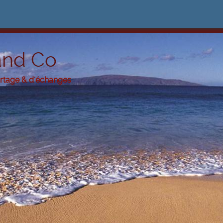
and Co
artage & d'échanges