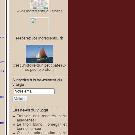
Avos ingrédients, cuisinez !
oit
Préparez vos ingrédients... 🤓
cez
C'est l'histoire d'un petit bateaux
de pêche breton...
pas
S'inscrire à la newsletter du
village
nts
Valider
Les news du village
Trouvez des recettes sans
allergènes !
une
Le thon blanc : oméga3 et
bonne humeur
Quiz : l'alimentation sans