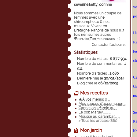
severine,ketty, corinne
vo
Nous sommes un couple de
po
femmes avec une
shtroumphette & nos
museaux...Vivant en
Bretagne. Parlons de nous & 3
Hu
fois rien sur les autres
!Bronzée,Zen,Heureuses...;-)
Ri
Contacter l'auteur
>>
le
Statistiques
Nombre de visites :
6 877 934
ch
Nombre de commentaires :
1
911
Nombre d'articles :
2 080
Ci
Dernière màj le
30/05/2024
Blog créé le
06/12/2009
Gr
Mes recettes
ma
🎄À vos menus d ...
Mes sauces d'accompagn ...
Cannellonis farcie au ...
Le bob Marley......... ...
Se
Mousse au carambar.... ...
> Tous les articles (
861
)
Ri
Mon jardin
li
Un petit tour de jardi ...