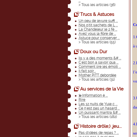
...
> Tous les articles (
36
)
Trucs & Astuces
Un peu de levure suffi ...
Co
Nos p'tit sachets de L ...
La Chandeleur le 2 fé ...
Avez vous la fibre de ...
1.
Astuce pour conserver ...
> Tous les articles (
55
)
à 
Doux ou Dur
Ils y a des moments &# ...
C'est bon a savoir qua ...
2.
Comment lire les émoti ...
Il fait soir ,
l’
Mother PiTT debordée
> Tous les articles (
31
)
vo
Au services de la Vie
💫Information é ...
3.
Rire
Les 12 nuits de Yule c ...
da
Ce n'est pas un hasard ...
Un puissant mantra &# ...
> Tous les articles (
182
)
4.
Histoire drôle;) ,jeu...
Pas d'idées de repas ? ...
se