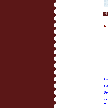
Aj
On 
Ch
Po
Le
no