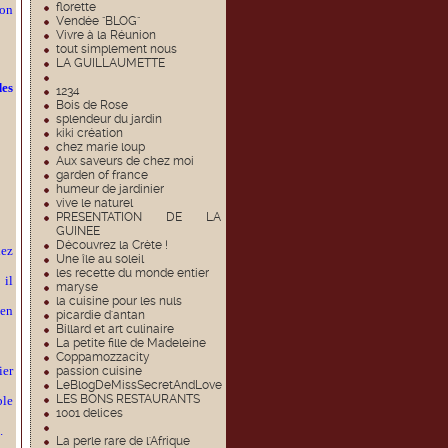
florette
ion
Vendée "BLOG"
Vivre à la Réunion
tout simplement nous
LA GUILLAUMETTE
des
1234
Bois de Rose
splendeur du jardin
kiki création
chez marie loup
Aux saveurs de chez moi
garden of france
humeur de jardinier
vive le naturel
PRESENTATION DE LA
GUINEE
Découvrez la Crète !
iez
Une île au soleil
les recette du monde entier
 il
maryse
la cuisine pour les nuls
 en
picardie d'antan
Billard et art culinaire
La petite fille de Madeleine
Coppamozzacity
ier
passion cuisine
LeBlogDeMissSecretAndLove
LES BONS RESTAURANTS
ble
1001 delices
.
La perle rare de l'Afrique