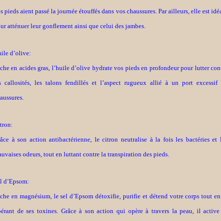
s pieds aient passé la journée étouffés dans vos chaussures. Par ailleurs, elle est idé
ur atténuer leur gonflement ainsi que celui des
jambes
.
ile d’olive:
che en acides gras, l’huile d’olive
hydrate
vos pieds en profondeur pour lutter con
s callosités, les talons fendillés et l’aspect rugueux allié à un port excessif
aussures.
tron:
âce à son action antibactérienne, le citron neutralise à la fois les bactéries et 
uvaises odeurs, tout en luttant contre la transpiration des pieds.
l d’Epsom:
che en magnésium, le sel d’Epsom
détoxifie
, purifie et détend votre corps tout en
bérant de ses toxines. Grâce à son action qui opère à travers la peau, il active