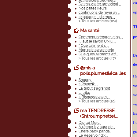
ci
De ma vallée armoricai ...
Nos p'tites fleurs
op
continuons de rêver av ...
le potager..... de mes ...
> Tous les articles (
124
)
Th
Ma santé
pr
Comment préparer le ba ...
Il faut le savoir UN C ...
“ Que l'aliment s ...
Mon coin savonnerie
Quelques aliments effi ...
Ba
> Tous les articles (
47
)
de
@mis a
poils,plumes&écailles
Un
Snoopy
✨Phylo💖 ...
vo
La tribut s'agrandit
la tribu
vo
✨Bisousss volan ...
> Tous les articles (
30
)
ve
ma TENDRESSE
Es
(Shtroumphette)...
l’
Dis-toi Merci
A l'école il y aura de ...
Chère baby panda,
gr
Le Réservoir d'ϰ ...