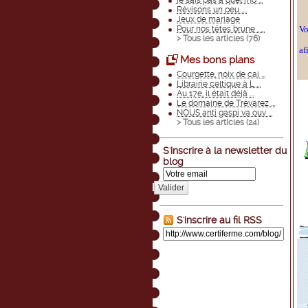
je sais pas à quel mo ...
Révisons un peu ....
Jeux de mariage
Pour nos têtes brune , ...
Vo
> Tous les articles (
76
)
af
Mes bons plans
Courgette, noix de caj ...
Librairie celtique à L ...
Au 17e, il était déjà ...
Le domaine de Trévarez ...
NOUS anti gaspi va ouv ...
> Tous les articles (
24
)
S'inscrire à la newsletter du
blog
Valider
S'inscrire au fil RSS