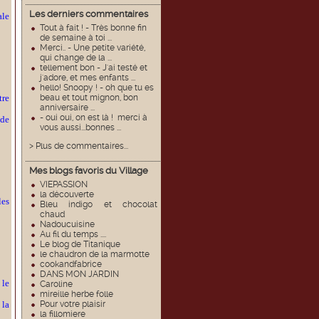
Les derniers commentaires
ale
Tout à fait ! - Très bonne fin
de semaine à toi ...
Merci.. - Une petite variété,
qui change de la ...
tellement bon - J'ai testé et
j'adore, et mes enfants ...
hello! Snoopy ! - oh que tu es
tre
beau et tout mignon, bon
anniversaire ...
- oui oui, on est là ! merci à
 de
vous aussi...bonnes ...
> Plus de commentaires...
Mes blogs favoris du Village
VIEPASSION
la découverte
les
Bleu indigo et chocolat
chaud
Nadoucuisine
Au fil du temps ....
Le blog de Titanique
le chaudron de la marmotte
cookandfabrice
DANS MON JARDIN
 le
Caroline
mireille herbe folle
 la
Pour votre plaisir
la fillomiere