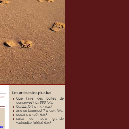
Les articles les plus lus
021
Que faire des boites de
conserves?
(17886 fois)
QUIZZ...ON
(17397 fois)
âne ou bourricot ?
(17105 fois)
océans
(17063 fois)
suite de notre grande
vadrouille
(16696 fois)
que