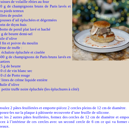
cuisses de volaille rôties au four
0 g de champignons bruns de Paris lavés et
ns pieds terreux
filets de poulet
gousses d’ail épluchées et dégermées
brin de thym frais
botte de persil plat lavé et haché
 g de beurre demi-sel
ile d’olive
l fin et poivre du moulin
ème de truffe :
1 échalote épluchée et ciselée
500 g de champignons de Paris bruns lavés en
artiers
15 g de beurre
10 cl de vin blanc sec
10 cl de Porto rouge
2 litres de crème liquide entière
Huile d’olive
1 petite truffe noire épluchée (les épluchures à côté)
roulez 2 pâtes feuilletées et emporte-piécez 2 cercles pleins de 12 cm de diamètre.
osez-les sur la plaque à pâtisserie recouverte d’une feuille de silicone.
ec les 2 autres pâtes feuilletées, formez des cercles de 12 cm de diamètre et empor
écez à l’intérieur de ces cercles avec un second cercle de 6 cm ce qui va former 
neaux.