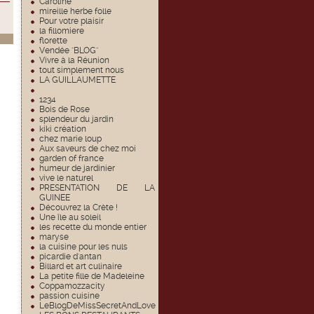
Caroline
mireille herbe folle
Pour votre plaisir
la fillomiere
florette
Vendée "BLOG"
Vivre à la Réunion
tout simplement nous
LA GUILLAUMETTE
1234
Bois de Rose
splendeur du jardin
kiki création
chez marie loup
Aux saveurs de chez moi
garden of france
humeur de jardinier
vive le naturel
PRESENTATION DE LA
GUINEE
Découvrez la Crète !
Une île au soleil
les recette du monde entier
maryse
la cuisine pour les nuls
picardie d'antan
Billard et art culinaire
La petite fille de Madeleine
Coppamozzacity
passion cuisine
LeBlogDeMissSecretAndLove