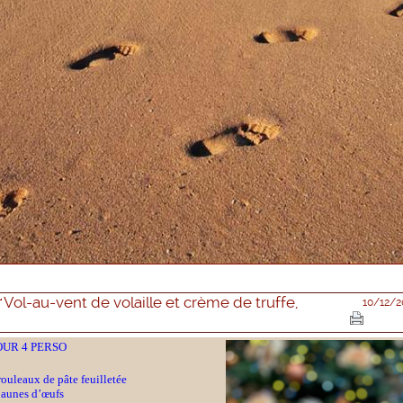
Vol-au-vent de volaille et crème de truffe,
10/12/2
OUR
4 PERSO
rouleaux de pâte feuilletée
jaunes d’œufs