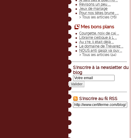
je sais pas à quel mo ...
Révisons un peu ....
Jeux de mariage
Pour nos têtes brune , ...
> Tous les articles (
76
)
Mes bons plans
Courgette, noix de caj ...
Librairie celtique à L ...
Au 17e, il était déjà ...
Le domaine de Trévarez ...
NOUS anti gaspi va ouv ...
> Tous les articles (
24
)
S'inscrire à la newsletter du
blog
Valider
S'inscrire au fil RSS