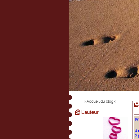
> Accueil du blog <
L'auteur
P
4 
2 