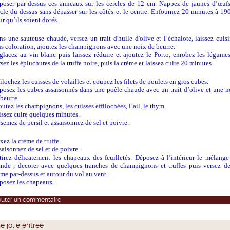
poser par-dessus ces anneaux sur les cercles de 12 cm. Nappez de jaunes d’œufs
rcle du dessus sans dépasser sur les côtés et le centre. Enfournez 20 minutes à 19
r qu’ils soient dorés.
ns une sauteuse chaude, versez un trait d'huile d'olive et l’échalote, laissez cuisi
ns coloration, ajoutez les champignons avec une noix de beurre.
glacez au vin blanc puis laissez réduire et ajoutez le Porto, enrobez les légumes
sez les épluchures de la truffe noire, puis la crème et laissez cuire 20 minutes.
ilochez les cuisses de volailles et coupez les filets de poulets en gros cubes.
posez les cubes assaisonnés dans une poêle chaude avec un trait d’olive et une n
beurre.
utez les champignons, les cuisses effilochées, l’ail, le thym.
issez cuire quelques minutes.
semez de persil et assaisonnez de sel et poivre.
xez la crème de truffe.
saisonnez de sel et de poivre.
tirez délicatement les chapeaux des feuilletés. Déposez à l’intérieur le mélange
ande , decorer avec quelques tranches de champignons et truffes puis versez de
ème par-dessus et autour du vol au vent.
posez les chapeaux.
outer un commentaire
e jolie entrée