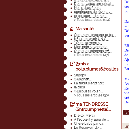
Dé
De ma vallée armoricai ...
ce
Nos p'tites fleurs
pou
continuons de rêver av ...
le potager..... de mes ...
> Tous les articles (
124
)
Da
sa
Ma santé
Dé
Comment préparer le ba ...
ver
Il faut le savoir UN C ...
“ Que l'aliment s ...
Eff
Mon coin savonnerie
Dé
Quelques aliments effi ...
de 
> Tous les articles (
47
)
Ajo
@mis a
La
poils,plumes&écailles
Par
Snoopy
Mi
✨Phylo💖 ...
La tribut s'agrandit
As
la tribu
Re
✨Bisousss volan ...
vi
> Tous les articles (
30
)
cr
Dé
ma TENDRESSE
(Shtroumphette)...
Aj
Dis-toi Merci
A l'école il y aura de ...
Chère baby panda,
un
Le Réservoir d'ϰ ...