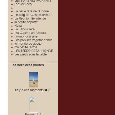
LES BONS RESTAURANTS
1001 delices
La perle rare de l'Afrique
Le blog de .Cuisine d'Antan.
La Réunion Ile Intense
la petite popotte
Nella
La Fenouillère
Ma Cuisine en Bateau
raymondcuisine
Les papilles vegetariennes
le monde de gaelle
ma petite ferme
LES TERROIRS DU MONDE
Les pieds sous la table
Les dernières photos
Ils y a des moments ❤️🩹...
Bruges 🇧🇪