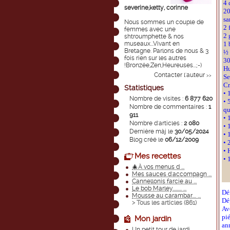
4 
severine,ketty, corinne
20
sa
Nous sommes un couple de
2 
femmes avec une
2 
shtroumphette & nos
museaux...Vivant en
1 
Bretagne. Parlons de nous & 3
½ 
fois rien sur les autres
30
!Bronzée,Zen,Heureuses...;-)
Hu
Contacter l'auteur
>>
Se
Cr
Statistiques
• 
Nombre de visites :
6 877 620
• 
Nombre de commentaires :
1
qu
911
• 
Nombre d'articles :
2 080
• 
Dernière màj le
30/05/2024
• 
Blog créé le
06/12/2009
• 
• 
Mes recettes
• 
🎄À vos menus d ...
Mes sauces d'accompagn ...
Cannellonis farcie au ...
Le bob Marley......... ...
Dé
Mousse au carambar.... ...
Dép
> Tous les articles (
861
)
Av
pi
Mon jardin
an
Un petit tour de jardi ...