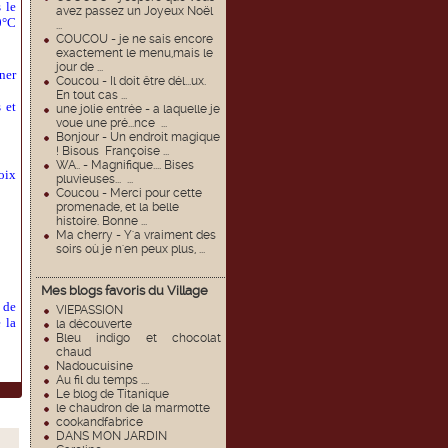
 le
avez passez un Joyeux Noël
0°C
...
COUCOU - je ne sais encore
exactement le menu,mais le
jour de ...
ner
Coucou - Il doit être dél...ux.
En tout cas ...
 et
une jolie entrée - a laquelle je
voue une pré...nce ...
Bonjour - Un endroit magique
! Bisous Françoise ...
WA.. - Magnifique.... Bises
oix
pluvieuses... ...
Coucou - Merci pour cette
promenade, et la belle
histoire. Bonne ...
Ma cherry - Y'a vraiment des
soirs où je n'en peux plus, ...
Mes blogs favoris du Village
 de
VIEPASSION
 la
la découverte
Bleu indigo et chocolat
chaud
Nadoucuisine
Au fil du temps ....
Le blog de Titanique
le chaudron de la marmotte
cookandfabrice
DANS MON JARDIN