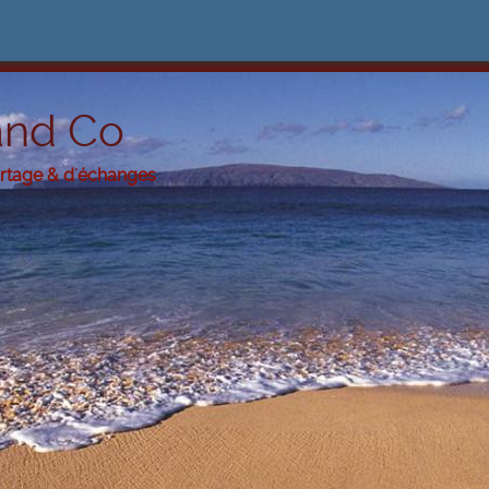
and Co
artage & d'échanges