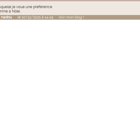
aquelle je voue une préférence
mme à Nôel
r
nadou
le 10/12/2021 à 14:45
Voir mon blog !