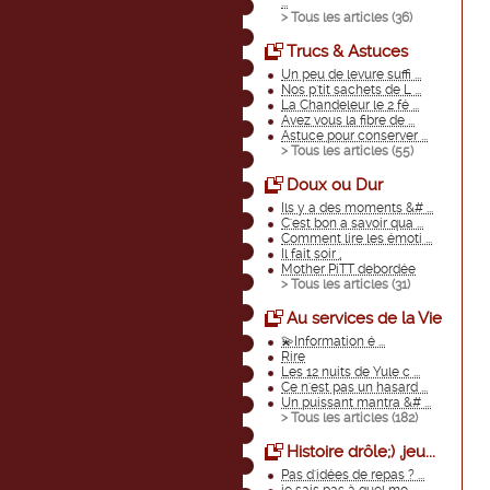
...
> Tous les articles (
36
)
Trucs & Astuces
Un peu de levure suffi ...
Nos p'tit sachets de L ...
La Chandeleur le 2 fé ...
Avez vous la fibre de ...
Astuce pour conserver ...
> Tous les articles (
55
)
Doux ou Dur
Ils y a des moments &# ...
C'est bon a savoir qua ...
Comment lire les émoti ...
Il fait soir ,
Mother PiTT debordée
> Tous les articles (
31
)
Au services de la Vie
💫Information é ...
Rire
Les 12 nuits de Yule c ...
Ce n'est pas un hasard ...
Un puissant mantra &# ...
> Tous les articles (
182
)
Histoire drôle;) ,jeu...
Pas d'idées de repas ? ...