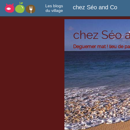
Les blogs
chez Séo and Co
du village
chez Séo 
Deguemer mat ! lieu de p