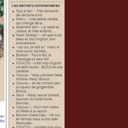
Les derniers commentaires
Tout à fait ! - Très bonne fin
de semaine à toi ...
Merci.. - Une petite variété,
qui change de la ...
tellement bon - J'ai testé et
j'adore, et mes enfants ...
hello! Snoopy ! - oh que tu es
beau et tout mignon, bon
anniversaire ...
- oui oui, on est là ! merci à
vous aussi...bonnes ...
Bonsoir - Tout à fait, le
message lui sera fait ...
COUCOU - Il est trop mignon
ce petit toutou . BIOUS et une
caresse ...
Coucou - Voilà une bien belle
histoire. Merci Bisous ...
Coucou - Je ne connais pas
la liqueur de gingembre...
Bisous ...
Salut - Warp, sauce tomate,
saumon ou truite fumé,
brocolis ...
Coucou ! - Voici mon menu:
lol Pâtes à la sauce ...
Bonsoir chère Dely - Oh oui
te-
en famille nous avons bien
des
festoyées ...
COUCOU - j'espère que vous