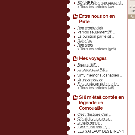
BONNE Fête mon coeur d ...
a l
> Tous les articles (
42
)
co
Entre nous on en
Pa
Parle ...
Bon vendred'ail
Parfois seulement ...
La punition par le sil ...
Date fixe
Bon sens
> Tous les articles (
526
)
Mes voyages
Bruges 🇧Ӻ ...
La base 11,19 ⛏& ...
vimy mémorial canadien ...
Un rêve réalisé
Escapade en dehors de ...
> Tous les articles (
46
)
Si il m'était contée en
légende de
Cornouaille
C'est l'histoire d'un ...
C'était il y a bien lo ...
Je suis merlin...
Il était une fois il y ...
LES GATEAUX DES ETRENN