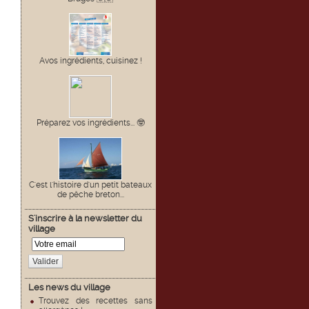
Avos ingrédients, cuisinez !
Préparez vos ingrédients... 🤓
C'est l'histoire d'un petit bateaux
de pêche breton...
S'inscrire à la newsletter du
village
Valider
Les news du village
Trouvez des recettes sans