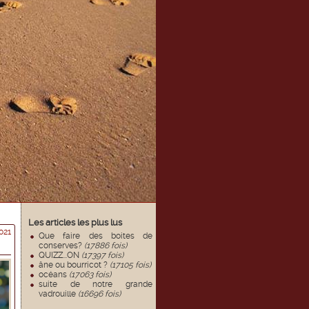
Les articles les plus lus
021
Que faire des boites de
conserves?
(17886 fois)
QUIZZ...ON
(17397 fois)
âne ou bourricot ?
(17105 fois)
océans
(17063 fois)
suite de notre grande
vadrouille
(16696 fois)