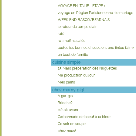
VOYAGE EN ITALIE - ETAPE 1
voyage en Région Parisiennenne : le mariage
WEEK END BASCO/BEARNAIS
le retour du temps clair
raté
re : muffins salés
toutes les bonnes choses ont une fin(ou faim)
un bout de famille
cuisine simple
25 Mars préparation des Nuguettes
Ma production du jour
Mes pains
chez mamy gigi
A gla-gla...
Brioche?
c'était avant...
Carbonnade de boeuf à la bière
Ce soir on soupe!
chez nous!