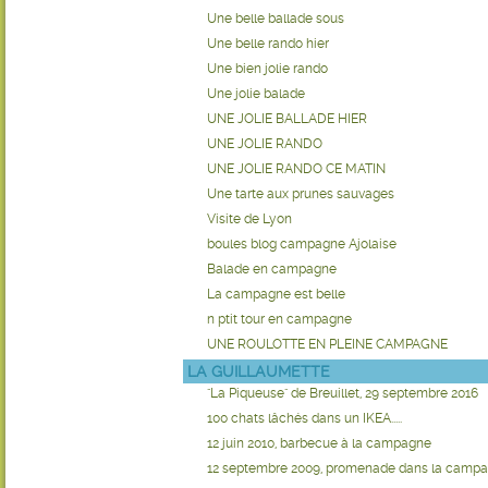
Une belle ballade sous
Une belle rando hier
Une bien jolie rando
Une jolie balade
UNE JOLIE BALLADE HIER
UNE JOLIE RANDO
UNE JOLIE RANDO CE MATIN
Une tarte aux prunes sauvages
Visite de Lyon
boules blog campagne Ajolaise
Balade en campagne
La campagne est belle
n ptit tour en campagne
UNE ROULOTTE EN PLEINE CAMPAGNE
LA GUILLAUMETTE
"La Piqueuse" de Breuillet, 29 septembre 2016
100 chats lâchés dans un IKEA.....
12 juin 2010, barbecue à la campagne
12 septembre 2009, promenade dans la camp