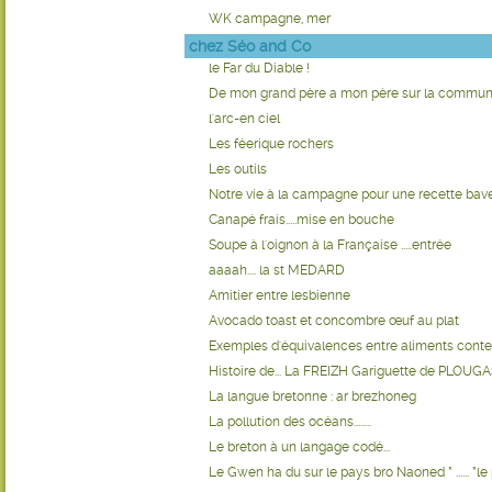
WK campagne, mer
chez Séo and Co
le Far du Diable !
De mon grand père a mon père sur la commu
l'arc-en ciel
Les féerique rochers
Les outils
Notre vie à la campagne pour une recette bav
Canapé frais.....mise en bouche
Soupe à l'oignon à la Française .....entrée
aaaah.... la st MEDARD
Amitier entre lesbienne
Avocado toast et concombre œuf au plat
Exemples d'équivalences entre aliments conte
Histoire de... La FREIZH Gariguette de PLOU
La langue bretonne : ar brezhoneg
La pollution des océans........
Le breton à un langage codé...
Le Gwen ha du sur le pays bro Naoned * ...... *l