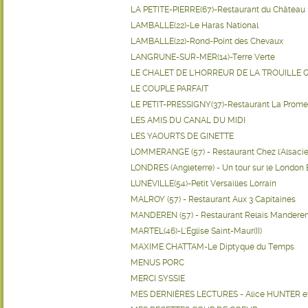
LA PETITE-PIERRE(67)-Restaurant du Château
LAMBALLE(22)-Le Haras National
LAMBALLE(22)-Rond-Point des Chevaux
LANGRUNE-SUR-MER(14)-Terre Verte
LE CHALET DE L'HORREUR DE LA TROUILLE QU
LE COUPLE PARFAIT
LE PETIT-PRESSIGNY(37)-Restaurant La Prom
LES AMIS DU CANAL DU MIDI
LES YAOURTS DE GINETTE
LOMMERANGE (57) - Restaurant Chez l'Alsaci
LONDRES (Angleterre) - Un tour sur le London
LUNÉVILLE(54)-Petit Versailles Lorrain
MALROY (57) - Restaurant Aux 3 Capitaines
MANDEREN (57) - Restaurant Relais Mandere
MARTEL(46)-L'Église Saint-Maur(II)
MAXIME CHATTAM-Le Diptyque du Temps
MENUS PORC
MERCI SYSSIE
MES DERNIÈRES LECTURES - Alice HUNTER e