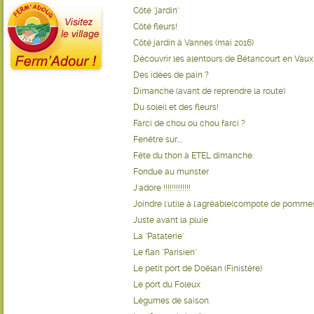
Côté "jardin"
Côté fleurs!
Côté jardin à Vannes (mai 2016)
Découvrir les alentours de Bétancourt en Vaux
Des idées de pain ?
Dimanche (avant de reprendre la route)
Du soleil et des fleurs!
Farci de chou ou chou farci ?
Fenêtre sur....
Fête du thon à ETEL dimanche.
Fondue au munster
J'adore !!!!!!!!!!!!!
Joindre l'utile à l'agréable(compote de pomme
Juste avant la pluie
La "Pataterie"
Le flan "Parisien"
Le petit port de Doëlan (Finistère)
Le port du Foleux
Légumes de saison.