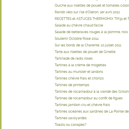
Quiche aux rillettes de poulet et tomates colo
Rando vélo sur l'île d'Oléron, 1er avril 2012
RECETTES et ASTUCES THERMOMIX TM31 et 
Salade au chèvre chaud facile
Salade de betteraves rouges à la pomme, noix
Soutenir Octobre Rose 2014
Sur les bords de la Charente, 10 juillet 2011
Tarte aux rillettes de poulet de Ginette
Tartinade de radis roses
Tartines à la crème de mogettes
Tartines au munster et lardons
Tartines chèvre frais et chorizo
Tartines de printemps
Tartines de rocamadour à la viande des Grison
Tartines de rocamadour au confit de figues
Tartines jambon cru et chèvre frais
Tartines océanes aux sardines de La Pointe d
Tartines savoyardes
Toasts ou canapés?