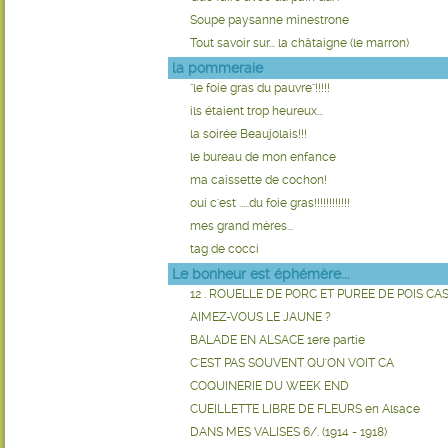
Soupe paysanne minestrone
Tout savoir sur... la châtaigne (le marron)
la pommeraie
"le foie gras du pauvre"!!!!!
ils étaient trop heureux...
la soirée Beaujolais!!!
le bureau de mon enfance
ma caissette de cochon!
oui c'est .....du foie gras!!!!!!!!!!!!
mes grand mères...
tag de cocci
Le bonheur est éphémère...
12 . ROUELLE DE PORC ET PUREE DE POIS CA
AIMEZ-VOUS LE JAUNE ?
BALADE EN ALSACE 1ere partie
C'EST PAS SOUVENT QU'ON VOIT CA
COQUINERIE DU WEEK END
CUEILLETTE LIBRE DE FLEURS en Alsace
DANS MES VALISES 6/. (1914 - 1918)