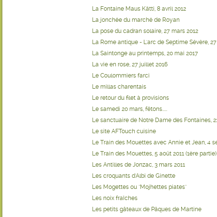
La Fontaine Maus Kätti, 8 avril 2012
La jonchée du marché de Royan
La pose du cadran solaire, 27 mars 2012
La Rome antique - L'arc de Septime Sévère, 2
La Saintonge au printemps, 20 mai 2017
La vie en rose, 27 juillet 2016
Le Coulommiers farci
Le millas charentais
Le retour du filet à provisions
Le samedi 20 mars, fêtons.....
Le sanctuaire de Notre Dame des Fontaines, 2
Le site AFTouch cuisine
Le Train des Mouettes avec Annie et Jean, 4 
Le Train des Mouettes, 5 août 2011 (1ère partie)
Les Antilles de Jonzac, 3 mars 2011
Les croquants d'Albi de Ginette
Les Mogettes ou "Mojhettes piates"
Les noix fraîches
Les petits gâteaux de Pâques de Martine