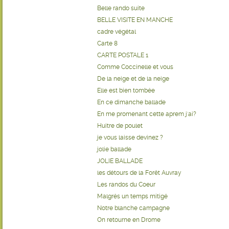
Belle rando suite
BELLE VISITE EN MANCHE
cadre végétal
Carte 8
CARTE POSTALE 1
Comme Coccinelle et vous
De la neige et de la neige
Elle est bien tombée
En ce dimanche ballade
En me promenant cette aprem j'ai?
Huitre de poulet
je vous laisse devinez ?
jolie ballade
JOLIE BALLADE
les détours de la Forêt Auvray
Les randos du Coeur
Malgrés un temps mitigé
Notre blanche campagne
On retourne en Drome