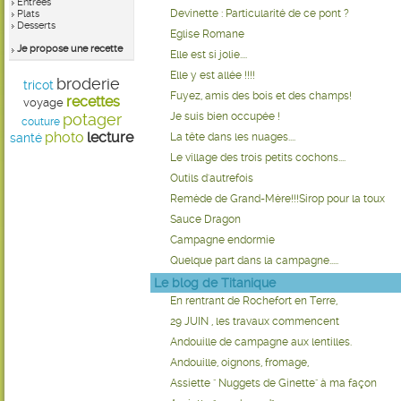
Entrées
Devinette : Particularité de ce pont ?
Plats
Desserts
Eglise Romane
Je propose une recette
Elle est si jolie....
Elle y est allée !!!!
broderie
tricot
Fuyez, amis des bois et des champs!
recettes
voyage
potager
Je suis bien occupée !
couture
photo
lecture
santé
La tête dans les nuages....
Le village des trois petits cochons....
Outils d'autrefois
Remède de Grand-Mère!!!Sirop pour la toux
Sauce Dragon
Campagne endormie
Quelque part dans la campagne.....
Le blog de Titanique
En rentrant de Rochefort en Terre,
29 JUIN , les travaux commencent
Andouille de campagne aux lentilles.
Andouille, oignons, fromage,
Assiette " Nuggets de Ginette" à ma façon