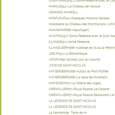
GUENTRANGE(57)-Sortie Pédestre avec le Clu
HAROUÉ(54)-Le Château de Haroué
HENNING MANKELL
HONFLEUR(14)-Quelques Maisons Natales
Hostellerie du Château des Monthairons- LE
HUNAWIHR(68)-NaturOparC
HUNTING(57)-Sortie Pédestre avec le Club Vo
ILLANGE(57)-Sortie Pédestre
ILLHAEUSERN(68)-Auberge de l'Ill ou la Petite 
JOEUF(54)-La Bibliothèque
JOIGNY(89)-Samedi, jour du marché
JOYEUSE SAINT-NICOLAS
KAYSERSBERG(68)-Autour du Pont Fortifié
KAYSERSBERG(68)-La Salle de l'Arsenal(I)
KINTZHEIM(67)-La Volerie des Aigles
KIRRWILLER(67)-Royal Palace-Le Cabaret
KIRRWILLER(67)-Royal Palace-Restaurant Le 
LA LÉGENDE DE SAINT-NICOLAS
LA LÉGENDE DE SAINT-NICOLAS
La Normandie....Terre de lin