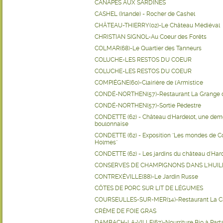
CANAPÉS AUX SARDINES
CASHEL (Irlande) - Rocher de Cashel
CHÂTEAU-THIERRY(02)-Le Château Médiéval
CHRISTIAN SIGNOL-Au Coeur des Forêts
COLMAR(68)-Le Quartier des Tanneurs
COLUCHE-LES RESTOS DU COEUR
COLUCHE-LES RESTOS DU COEUR
COMPIÉGNE(60)-Clairière de l'Armistice
CONDÉ-NORTHEN(57)-Restaurant La Grange 
CONDÉ-NORTHEN(57)-Sortie Pédestre
CONDETTE (62) - Château d'Hardelot, une dem
boulonnaise
CONDETTE (62) - Exposition "Les mondes de Co
Holmes"
CONDETTE (62) - Les jardins du château d'Har
CONSERVES DE CHAMPIGNONS DANS L'HUIL
CONTREXÉVILLE(88)-Le Jardin Russe
CÔTES DE PORC SUR LIT DE LÉGUMES
COURSEULLES-SUR-MER(14)-Restaurant La Cr
CRÈME DE FOIE GRAS
DAMBACH-LA-VILLE(67)-Nourriture Bio à Part