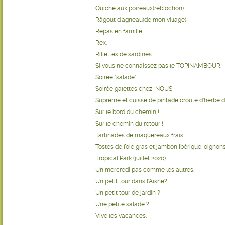
Quiche aux poireaux(reblochon)
Râgout d'agneau(de mon village)
Repas en famille
Rex.
Rillettes de sardines.
Si vous ne connaissez pas le TOPINAMBOUR.
Soirée "salade"
Soirée galettes chez "NOUS"
Suprême et cuisse de pintade croûte d'herbe du
Sur le bord du chemin !
Sur le chemin du retour !
Tartinades de maquereaux frais.
Tostes de foie gras et jambon Ibérique, oignons
Tropical Park (juillet 2020)
Un mercredi pas comme les autres.
Un petit tour dans l'Aisne?
Un petit tour de jardin ?
Une petite salade ?
Vive les vacances.