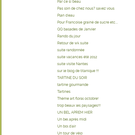
Par ce si beau
Pas loin de chez nous? savez vous
Plan d'eau
Pour Francoise grainé de sucre etc....
QQ ballades de Janvier
Rando du jour
Retour de wk suite
suite randonnée
suite vacances été 2012
suite visite Nantes
sur le blog de titanique !!!
TARTINE DU SOIR
tartine gourmande
Tartines
Thème art floral octobre!
trop beaux les paysages!!!
UN BEL APREM HIER
Un bel après midi
Un bol d'air
Un tour de vélo