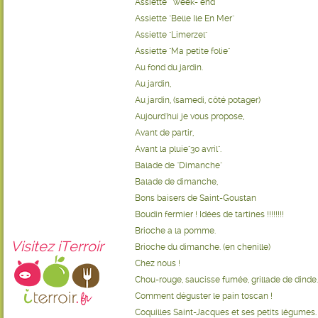
Assiette " week- end"
Assiette "Belle Ile En Mer"
Assiette "Limerzel"
Assiette "Ma petite folie"
Au fond du jardin.
Au jardin,
Au jardin, (samedi, côté potager)
Aujourd'hui je vous propose,
Avant de partir,
Avant la pluie"30 avril".
Balade de "Dimanche"
Balade de dimanche,
Bons baisers de Saint-Goustan
Boudin fermier ! Idées de tartines !!!!!!!!
Brioche a la pomme.
Visitez iTerroir
Brioche du dimanche. (en chenille)
Chez nous !
Chou-rouge, saucisse fumée, grillade de dinde.
Comment déguster le pain toscan !
Coquilles Saint-Jacques et ses petits légumes.