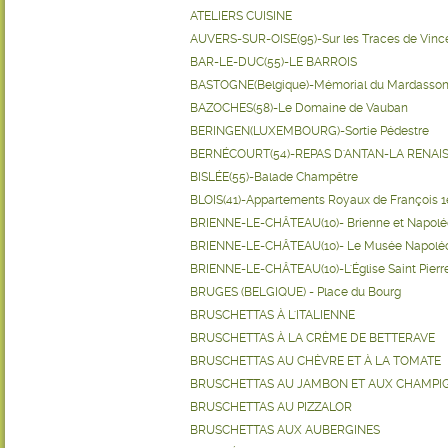
ATELIERS CUISINE
AUVERS-SUR-OISE(95)-Sur les Traces de Vinc
BAR-LE-DUC(55)-LE BARROIS
BASTOGNE(Belgique)-Mémorial du Mardasso
BAZOCHES(58)-Le Domaine de Vauban
BERINGEN(LUXEMBOURG)-Sortie Pédestre
BERNÉCOURT(54)-REPAS D'ANTAN-LA RENAI
BISLÉE(55)-Balade Champêtre
BLOIS(41)-Appartements Royaux de François 1
BRIENNE-LE-CHÂTEAU(10)- Brienne et Napol
BRIENNE-LE-CHÂTEAU(10)- Le Musée Napolé
BRIENNE-LE-CHÂTEAU(10)-L'Église Saint Pierre
BRUGES (BELGIQUE) - Place du Bourg
BRUSCHETTAS À L'ITALIENNE
BRUSCHETTAS À LA CRÈME DE BETTERAVE
BRUSCHETTAS AU CHÈVRE ET À LA TOMATE
BRUSCHETTAS AU JAMBON ET AUX CHAMP
BRUSCHETTAS AU PIZZALOR
BRUSCHETTAS AUX AUBERGINES