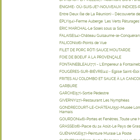
ÉNIGME- OÙ-SUIS-JE?-NOUVEAUX INDICES-
Entre Deux (Île de La Réunion) - Découverte 
ÉPLY(54)-Ferme Auberge "Les Verts Pâturages
ÉRIC MARCHAL-Le Soleil sous la Soie
FALAISE(14)-Château Guillaume-le-Conquéran
FALICON(06)-Points de Vue
FILET DE PORC RÔTI SAUCE MOUTARDE
FOIE DE BOEUF À LA PROVENÇALE
FONTAINEBLEAU(77) - L'Empereur à Fontaine
FOUGÈRES-SUR-BIÈVRE(41) - Église Saint-Éloi
FRITES AU COLOMBO ET SAUCE À LA CANCO
GARBURE
GARCHE(57)-Sortie Pédestre
GIVERNY(27)-Restaurant Les Nymphéas
GONDRECOURT-LE-CHÂTEAU(55)-Musée Lorrain
Harnais
GOURDON(46)-Portes et Fenêtres...Toute une H
GRASSE(06)-Place du 24 Août-Le Pays de Gra
GUÉNANGE(57)-Peinture Murale La Poste