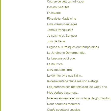
Course de vélo 24/08/2014
Des nouveautés
En balade
Fête de la Madeleine
films d'emrubannages
Jamais tranquille!!!
Je cuisine du Sanglier
Jour de fleurs
L'église aux fresques contemporaines
La Jardinerie Denormandie...
La bascule publique..
La nourrice
le 29 octobre 2016
Le dernier livre que j'ai lu...
le désavantage d'une maison à étage
Les journées des métiers d'art, ce week end.
Mes petites vacances...
Noël en Provence et son village de 300 Santo
Nous sommes mercredi...
Oeufs cocotte à l'oseille