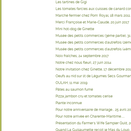
Les tartines de Gigi
Les tomates farcies aux cuisses de canard con
Marché fermier chez Pom' Royal, 18 mars 2011
Merci Françoise et Marie-Claude, 20 juin 2017
Mini hot-dog de Ginette
Musée des petits commerces (3ème partie), 3
Musée des petits commerces d'autrefois (2ème
Musée des petits commerces d'autrefois (4ème
Noix fraîches, 24 septembre 2017
Notre chez nous fleuri, 27 juin 2014
Notre invitation chez Ginette, 17 décembre 20
Oeufs au nid sur lit de Légumes Secs Gourma
OULAH, 11 mai 2019
Pâtes au saumon fumé
Pizza jambon cru et tomates cerise
Plante inconnue
Pour notre anniversaire de mariage... 25 avril 2
Pour notre arrivée en Charente-Maritime......
Présentation du Farmer's Wife Sampler Quilt, 
Quand La Guillaumette reçoit le Mas du Loup....