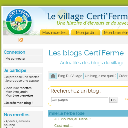
Mes recettes
Mon jardin
Mon bien êtr
Les blogs Certi'Ferme
Connexion
Me connecter
Actualités des blogs du village
Je participe !
Blog Du Village
Un blog, c'est quoi ?
Créer
Je propose une recette
Je propose une astuce
Mon livre recettes
Recherchez un blog :
Mon livre jardin
Mon livre bien-être
>>
Je crée mon blog !
mireille herbe folle
Nos recettes
Au Bhoutan, au Népal ?
Apéritifs, amuses
bouche
C'est moi.......