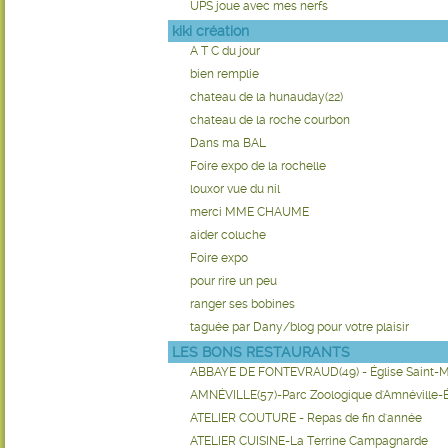
UPS joue avec mes nerfs
kiki création
A T C du jour
bien remplie
chateau de la hunauday(22)
chateau de la roche courbon
Dans ma BAL
Foire expo de la rochelle
louxor vue du nil
merci MME CHAUME
aider coluche
Foire expo
pour rire un peu
ranger ses bobines
taguée par Dany/blog pour votre plaisir
LES BONS RESTAURANTS
ABBAYE DE FONTEVRAUD(49) - Église Saint-M
AMNÉVILLE(57)-Parc Zoologique d'Amnéville
ATELIER COUTURE - Repas de fin d'année
ATELIER CUISINE-La Terrine Campagnarde