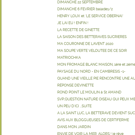
DIMANCHE 22 SEPTEMBRE
DIMANCHE 6 FEVRIER balade1/2
HENRY LOUX et "LE SERVICE OBERNAI"
JE L'AI EU ! ENFIN !
LA RECETTE DE GINETTE
LA SAISON DES BETTERAVES SUCRIERES
MA COURONNE DE L'AVENT 2020
MA SOUPE VERTE VELOUTEE DE CE SOIR
MATRIOCHKA
MON FROMAGE BLANC MAISON, 1ère et 2ème p
PAYSAGE DU NORD - EN CAMBRESIS -1-
QUAND UNE VIEILLE PIE RENCONTRE UNE AUTR....
RÉPONSE DEVINETTE
ROND POINT LE MOULIN à St AMAND
SVP;QUESTION NATURE OISEAU QUI PEUX ME
UN PEU D'ICI ...SUITE
A LA SAINT LUC, LA BETTERAVE DEVIENT SUC
AVIS AUX BLOGGUEUSES DE CERTIFERME
DANS MON JARDIN
ENVIE DE VOIR LA MER, ALORS ! je rêve