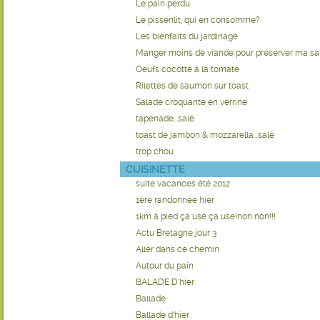
Le pain perdu
Le pissenlit, qui en consomme?
Les bienfaits du jardinage
Manger moins de viande pour préserver ma sant
Oeufs cocotte à la tomate
Rilettes de saumon sur toast
Salade croquante en verrine
tapenade...salé
toast de jambon & mozzarella...salé
trop chou
CUISINETTE
suite vacances été 2012
1ére randonnée hier
1km à pied ça use ça use!non non!!!
Actu Bretagne jour 3
Aller dans ce chemin
Autour du pain
BALADE D'hier
Ballade
Ballade d'hier