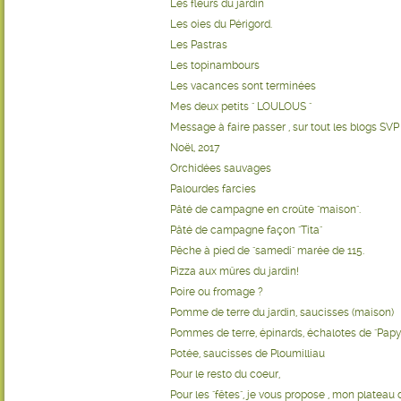
Les fleurs du jardin
Les oies du Périgord.
Les Pastras
Les topinambours
Les vacances sont terminées
Mes deux petits " LOULOUS "
Message à faire passer , sur tout les blogs SVP 
Noël, 2017
Orchidées sauvages
Palourdes farcies
Pâté de campagne en croûte "maison".
Pâté de campagne façon "Tita"
Pêche à pied de "samedi" marée de 115.
Pizza aux mûres du jardin!
Poire ou fromage ?
Pomme de terre du jardin, saucisses (maison)
Pommes de terre, épinards, échalotes de "Papy
Potée, saucisses de Ploumilliau
Pour le resto du coeur,
Pour les "fêtes", je vous propose , mon plateau d