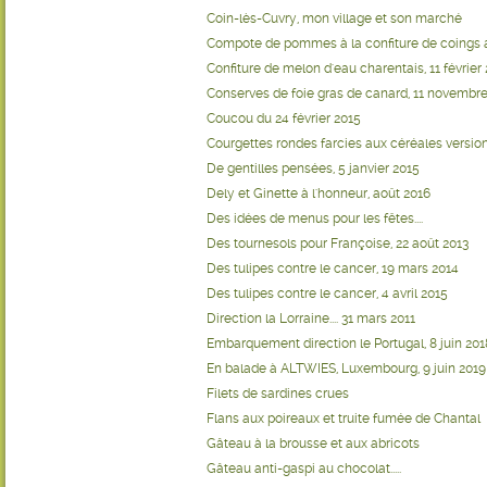
Coin-lès-Cuvry, mon village et son marché
Compote de pommes à la confiture de coings
Confiture de melon d'eau charentais, 11 février
Conserves de foie gras de canard, 11 novembre
Coucou du 24 février 2015
Courgettes rondes farcies aux céréales versi
De gentilles pensées, 5 janvier 2015
Dely et Ginette à l'honneur, août 2016
Des idées de menus pour les fêtes....
Des tournesols pour Françoise, 22 août 2013
Des tulipes contre le cancer, 19 mars 2014
Des tulipes contre le cancer, 4 avril 2015
Direction la Lorraine.... 31 mars 2011
Embarquement direction le Portugal, 8 juin 201
En balade à ALTWIES, Luxembourg, 9 juin 2019
Filets de sardines crues
Flans aux poireaux et truite fumée de Chantal
Gâteau à la brousse et aux abricots
Gâteau anti-gaspi au chocolat.....