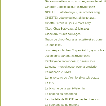
Gâteau moelleux aux pommes, amandes et cit
Ginette : L'étoile du jour, 16 février 2016
GINETTE : L'étoile du jour, 1er octobre 2015
GINETTE : L'étoile du jour, 28 juillet 2015
Ginette, l'étoile du jour, 4 mars 2017
Gîtes "Chez Belliveau", 16 juin 2011
Glace aux mûres sauvages
Gratin de chou-fleur à la raclette et au curry
Je joue le jeu....
Journée patch chez Coq en Patch, 25 octobre 
Julien en vacances, 28 février 2011
L'abbaye de Sablonceaux, 6 mars 2011
L'aiguille "merveilleuse" pour la broderie
L'almanach VERMOT
L'anniversaire de Virginie, 16 octobre 2011
La 2CV
La brioche de la saint-Valentin
La brioche du dimanche
La citadelle de BLAYE, 1er septembre 2014
La cochonaille du marché