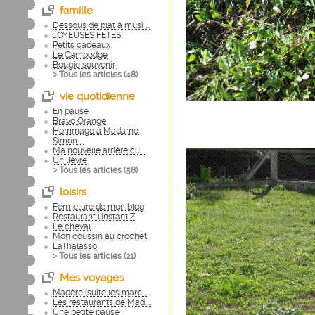
famille
Dessous de plat à musi ...
JOYEUSES FETES
Petits cadeaux
Le Cambodge
Bougie souvenir
> Tous les articles (
48
)
vie quotidienne
En pause
Bravo Orange
Hommage à Madame
Simon ...
Ma nouvelle arrière cu ...
Un lièvre
> Tous les articles (
58
)
loisirs
Fermeture de mon blog
Restaurant l'instant Z
Le cheval
Mon coussin au crochet
LaThalasso
> Tous les articles (
21
)
Mes voyages
Madère (suite les marc ...
Les restaurants de Mad ...
Une petite pause