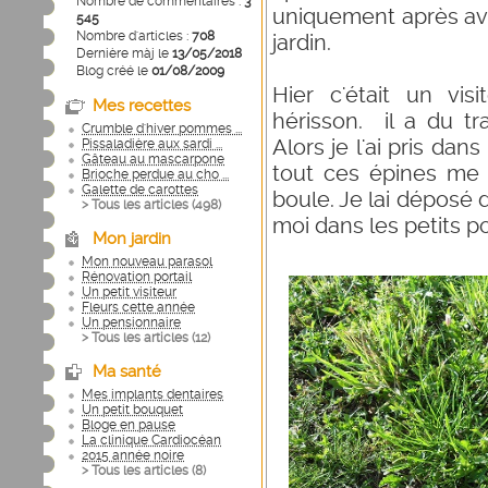
Nombre de commentaires :
3
uniquement après avoi
545
Nombre d'articles :
708
jardin.
Dernière màj le
13/05/2018
Blog créé le
01/08/2009
Hier c'était un vis
Mes recettes
hérisson. il a du t
Crumble d'hiver pommes ...
Alors je l'ai pris da
Pissaladière aux sardi ...
Gâteau au mascarpone
tout ces épines me p
Brioche perdue au cho ...
Galette de carottes
boule. Je lai déposé
> Tous les articles (
498
)
moi dans les petits poi
Mon jardin
Mon nouveau parasol
Rénovation portail
Un petit visiteur
Fleurs cette année
Un pensionnaire
> Tous les articles (
12
)
Ma santé
Mes implants dentaires
Un petit bouquet
Bloge en pause
La clinique Cardiocéan
2015 année noire
> Tous les articles (
8
)