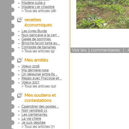
Madère suite 2
Madère 1 er chapitre
> Tous les articles (
18
)
recettes
économiques
Les livres Burda
faux pancake à la ceri ...
Gelée de pommes
Brioche façon tarte au ...
Compote de bananes
Voir
les
3
commentaires
|
> Tous les articles (
9
)
Mes amitiés
Voeux 2018
Ma dernière rose
Un déjeuner entre fill ...
Repas avec Fraçoise et ...
Voeux 2017
> Tous les articles (
22
)
Mes soutiens et
contestations
Calendrier des postes ...
Noir vendredi 13
Les centenaires
La vie chère
Je suis dépitée
> Tous les articles (
7
)