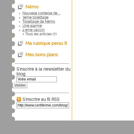
Némo
Nouvelle corbeille de ...
3ème toilettage
Toilettage de Némo
Une alarme
2 ème vaccin
> Tous les articles (
7
)
Ma rubrique perso 8
Mes bons plans
S'inscrire à la newsletter du
blog
Valider
S'inscrire au fil RSS