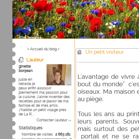
> Accueil du blog <
Un petit visiteur
L'auteur
ginette
bonjean
L'avantage de vivre
juste en
bout du monde" c'es
retraite je
peux enfin assouvir
oiseaux. Ma maison e
pleinement ma passion pour
la cuisine. J'aime inventer des
au piège.
recettes pour le plaisir de ma
famille et de mes amis.
J'habite un petit village près
Tous les ans au pri
de La R...
leurs parents. Souve
Contacter l'auteur
>>
mais surtout des peti
Statistiques
Nombre de visites :
2 663 181
portail et ne se ra