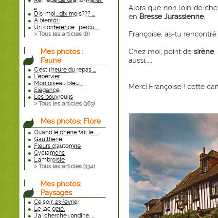
Remède de Grand-Mère!!
Alors que non loin de che
...
Dis-moi....dix mois??? ...
en
Bresse Jurassienne
.
A bientôt!
Un conférence ...percu ...
Françoise, as-tu rencontré 
> Tous les articles (
8
)
Chez moi, point de
sirène
,
Mes photos :
aussi.....
Faune
C'est l'heure du repas ...
L'épervier
Mon oiseau bleu....
Merci Françoise ! cette carte
Elégance....
Les bouvreuils
> Tous les articles (
163
)
Mes photos: Flore
Quand le chêne fait le ...
Gaultherie
Fleurs d'automne
Cyclamens
L'ambroisie
> Tous les articles (
134
)
Mes photos:
Paysages
Ce soir, 23 février
Le lac gelé.
J'ai cherché l'ondine. ...