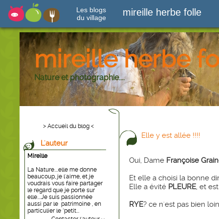
Les blogs
mireille herbe folle
du village
mireille herbe fo
Nature et photographie....
> Accueil du blog <
Elle y est allée !!!!
L'auteur
Mireille
Oui, Dame
Françoise Grai
La Nature....elle me donne
beaucoup, je l'aime, et je
Et elle a choisi la bonne di
voudrais vous faire partager
Elle a évité
PLEURE
, et es
le regard que je porte sur
elle....Je suis passionnée
RYE
? ce n'est pas bien loi
aussi par le patrimoine , en
particulier le "petit...