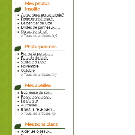
Mes photos:
Insolite
Aurez-vous une amende?
Drôle de château !!!
Le bénitier de Cize
Drôles de panneaux.... ...
Où est l'ondine?
> Tous les articles (
17
)
Photo-poèmes
Ferme ta porte........ ...
Ballade de Noël
Visiteur du soir
Novembre
Octobre
> Tous les articles (
25
)
Mes abeilles
Butineuse du soir....
Bzzzzzzzzzzzzzzz
La récolte
Au travail.....
Il faut faire le plein ...
> Tous les articles (
9
)
Mes bons plans
Aider les oiseaux....