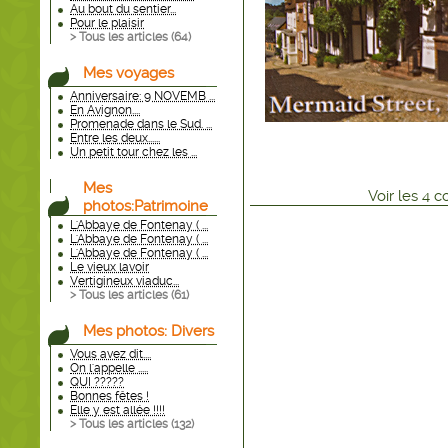
Au bout du sentier...
Pour le plaisir
> Tous les articles (
64
)
Mes voyages
Anniversaire: 9 NOVEMB ...
En Avignon....
Promenade dans le Sud. ...
Entre les deux......
Un petit tour chez les ...
Mes
Voir
les
4
co
photos:Patrimoine
L'Abbaye de Fontenay ( ...
L'Abbaye de Fontenay ( ...
L'Abbaye de Fontenay ( ...
Le vieux lavoir
Vertigineux viaduc...
> Tous les articles (
61
)
Mes photos: Divers
Vous avez dit....
On l'appelle .....
QUI ?????
Bonnes fêtes !
Elle y est allée !!!!
> Tous les articles (
132
)