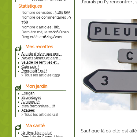
Contacter l'auteur
>>
J'aurais pu l'y rencontrer , sa
Statistiques
Nombre de visites :
3 169 655
Nombre de commentaires :
9
768
Nombre d'articles :
881
Dernière màj le
22/06/2020
Blog créé le
16/05/2011
Mes recettes
Salade d'hiver aux end ...
Navets violets et caro ...
Salade de lentilles et ...
Coin coin !
Régressif? oui !
> Tous les articles (
193
)
Mon jardin
L'origan
Sauvetages
Azalées (2)
Mes framboises !!!!!!
Azalées
> Tous les articles (
41
)
Ma santé
Sauf que là où elle est all
Un livre bien utile!