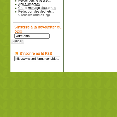
Retour vers le passé.. ...
Abri à insectes
Grand ménage d'automne
Réduction des déchets ...
> Tous les articles (
29
)
S'inscrire à la newsletter du
blog
Valider
S'inscrire au fil RSS