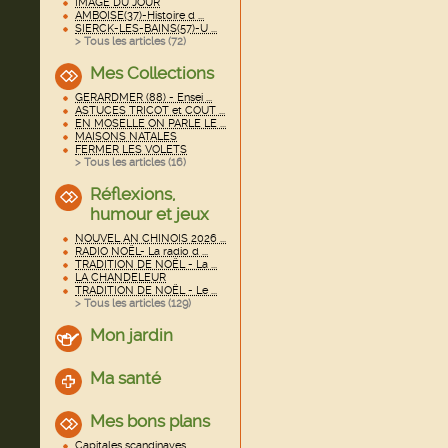
IMAGE DU JOUR
AMBOISE(37)-Histoire d ...
SIERCK-LES-BAINS(57)-U ...
> Tous les articles (
72
)
Mes Collections
GERARDMER (88) - Ensei ...
ASTUCES TRICOT et COUT ...
EN MOSELLE ON PARLE LE ...
MAISONS NATALES
FERMER LES VOLETS
> Tous les articles (
16
)
Réflexions,
humour et jeux
NOUVEL AN CHINOIS 2026 ...
RADIO NOËL- La radio d ...
TRADITION DE NOËL - La ...
LA CHANDELEUR
TRADITION DE NOËL - Le ...
> Tous les articles (
129
)
Mon jardin
Ma santé
Mes bons plans
Capitales scandinaves ...