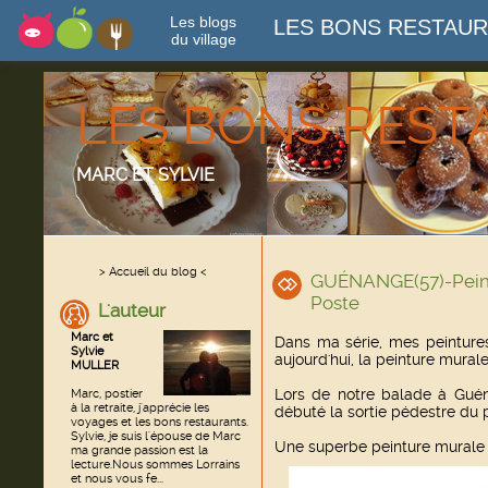
Les blogs
LES BONS RESTAU
du village
LES BONS RES
MARC ET SYLVIE
> Accueil du blog <
GUÉNANGE(57)-Peint
Poste
L'auteur
Marc et
Dans ma série, mes peinture
Sylvie
aujourd'hui, la peinture mural
MULLER
Lors de notre balade à Gué
Marc, postier
à la retraite, j'apprécie les
débuté la sortie pédestre du 
voyages et les bons restaurants.
Sylvie, je suis l'épouse de Marc
Une superbe peinture murale 
ma grande passion est la
lecture.Nous sommes Lorrains
et nous vous fe...