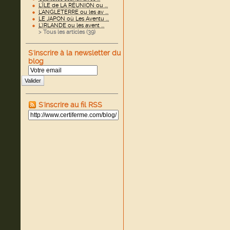
L'ÎLE de LA RÉUNION ou ...
L'ANGLETERRE ou les av ...
LE JAPON où Les Aventu ...
L'IRLANDE ou les avent ...
> Tous les articles (
39
)
S'inscrire à la newsletter du
blog
Valider
S'inscrire au fil RSS