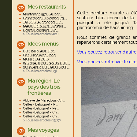
Mes restaurants
Cette peinture murale a été
Montenach (57) - Auber ...
sculteur bien connu de la
Hesperange (Luxembourg ...
TRÈVES (Allemagne) - R ...
puisqu'il a été jusqu'à 
MANDEREN (57) - Restau ...
gastronomie de Kaoshinung.
Celles (Belgique) - Re ...
> Tous les articles (
421
)
Nous sommes de grands ama
reparlerons certainement tout
Idées menus
LÉGUMES ANCIENS
Vous pouvez retrouver d'autre
En cuisine avec Régal
MENUS TARTES
Vous pouvrez retrouver le circ
INSPIRATION GRANDS CHE ...
VOUS AVEZ DIT HALLOWEE ...
> Tous les articles (
73
)
Ma région-Le
pays des trois
frontières
Abbaye de Maredous (An ...
Celles ( Belgique) - P ...
Celles (Belgique) - Pe ...
Celles (Belgique) - Ch ...
Celles (Belgique) - Ch ...
> Tous les articles (
1387
)
Mes voyages