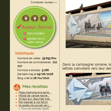
Contacter l'auteur
>>
mes recettes
ajoutez-les à
votre carnet
Statistiques
Nombre de visites :
39 893 604
Nombre de commentaires :
102
Dans la campagne lorraine, le
707
lettres s'envolent vers leur des
Nombre d'articles :
9 188
Dernière màj le
09/08/2026
Blog créé le
26/04/2010
Mes recettes
Pizza champignons jamb ...
Mijoté de viande haché ...
Wraps aux légumes d'ét ...
Pan bagnat à ma façon
Nuggets de poulet de L ...
> Tous les articles (
3316
)