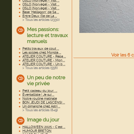
OSLO (Norvège) - Visit ...
OSLO (Norvège) - Visit ...
OSLO (Norvège) - Visit ...
Base "Helilagon" de Sa ...
Entre Deux (Île de La ...
> Tous les articles (
2330
)
Mes passions:
lecture et travaux
manuels
Petits travaux de cout ...
Les soldes chez Mondia ...
Voir
les
6
c
ATELIER COUTURE - Repa ...
ATELIER COUTURE - Mon ...
ATELIER COUTURE - Un b ...
> Tous les articles (
556
)
Un peu de notre
vie privée
Petit cadeau du jour.. ...
Éventailliste ! Je sui ...
Notre routine matinale
BON JEUDI DE L'ASCENSI ...
Un dimanche chez Astri ...
> Tous les articles (
849
)
Image du jour
HALLOWEEN 2025 - C'est ...
HUMOUR BRETON