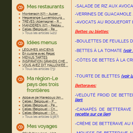
Mes restaurants
-SALADE DE RIZ AUX AVOC
-VERRINES DE GUACAMOLE A
Montenach (57) - Auber ...
Hesperange (Luxembourg ...
TRÈVES (Allemagne) - R ...
-AVOCATS AU ROQUEFORT 
MANDEREN (57) - Restau ...
Celles (Belgique) - Re ...
Bettes ou blettes:
> Tous les articles (
421
)
-BOULETTES DE FEUILLES 
Idées menus
LÉGUMES ANCIENS
-BETTES À LA TOMATE
(voir
En cuisine avec Régal
MENUS TARTES
-CÔTES DE BETTES À LA C
INSPIRATION GRANDS CHE ...
VOUS AVEZ DIT HALLOWEE ...
> Tous les articles (
73
)
-TOURTE DE BLETTES
(voir 
Ma région-Le
pays des trois
Betteraves:
frontières
-VELOUTÉ FROID DE BETT
Abbaye de Maredous (An ...
lien
)
Celles ( Belgique) - P ...
Celles (Belgique) - Pe ...
-CANAPÉS DE BETTERAV
Celles (Belgique) - Ch ...
Celles (Belgique) - Ch ...
recette sur ce lien
)
> Tous les articles (
1387
)
-CRÈME DE BETTERAVE AU 
Mes voyages