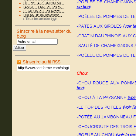
-POÊLÉE DE CHAMPIGNON
L'ÎLE de LA RÉUNION ou ...
ce lien
)
L'ANGLETERRE ou les av ...
LE JAPON où Les Aventu ...
L'IRLANDE ou les avent ...
-POÊLÉE DE POMMES DE T
> Tous les articles (
39
)
-PÂTES AUX GIROLES
(voir le
S'inscrire à la newsletter du
-GRATIN DAUPHINOIS AUX 
blog
-SAUTÉ DE CHAMPIGNONS 
Valider
-POÊLÉE DE POMMES DE TE
S'inscrire au fil RSS
Chou:
-CHOU ROUGE AUX POMME
lien
)
-CHOU À LA PAYSANNE
(voi
-LE TOP DES POTÉES
(voir l'
-POTÉE AU JAMBONNEAU 
-CHOUCROUTE DES TROIS 
-BOEUF AU CHOU
(voir la re