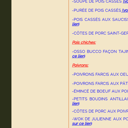
-SOUPE DE POIS CASSÉS
(vo
-PURÉE DE POIS CASSÉS
(
vo
-POIS CASSÉS AUX SAUCI
lien
)
-CÔTES DE PORC SAINT-G
Pois chiches:
-OSSO BUCCO FAÇON TAJI
ce lien
)
Poivrons:
-POIVRONS FARCIS AUX OE
-POIVRONS FARCIS AUX PÂ
-ÉMINCÉ DE BOEUF AUX P
-PETITS BOUDINS ANTILL
lien
)
-CÔTES DE PORC AUX POIV
-WOK DE JULIENNE AUX P
sur ce lien
)