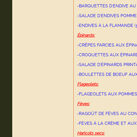
-BARQUETTES D'ENDIVE A
-SALADE D'ENDIVES POMME
-ENDIVES À LA FLAMANDE (
Épinards:
-CRÊPES FARCIES AUX ÉPI
-CROQUETTES AUX ÉPINA
-SALADE D'ÉPINARDS PRINT
-BOULETTES DE BOEUF AUX
Flageolets:
-FLAGEOLETS AUX POMMES
Fèves:
-RAGOÛT DE FÈVES AU CONF
-FÈVES À LA CRÈME ET AU
Haricots secs: