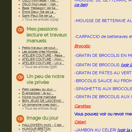
-MOUSSE DE BETTERAVE A
OSLO (Norvège) - Visit ...
OSLO (Norvège) - Visit ...
ce lien
)
Base "Helilagon" de Sa ...
Entre Deux (Île de La ...
Saint-Paul (Île de La ...
> Tous les articles (
2329
)
-MOUSSE DE BETTERAVE A
Mes passions:
lecture et travaux
-CARPACCIO de betteraves e
manuels
Brocolis:
Petits travaux de cout ...
Les soldes chez Mondia ...
-GRATIN DE BROCOLIS EN 
ATELIER COUTURE - Repa ...
ATELIER COUTURE - Mon ...
ATELIER COUTURE - Un b ...
-GRATIN DE BROCOLIS
(voir 
> Tous les articles (
556
)
-GRATIN DE PÂTES AU VER
Un peu de notre
-BROCOLIS SAUCE AU FRO
vie privée
-SPAGHETTIS AUX BROCOLI
Petit cadeau du jour.. ...
Éventailliste ! Je sui ...
-GRATIN DE BROCOLIS AUX 
Notre routine matinale
BON JEUDI DE L'ASCENSI ...
Un dimanche chez Astri ...
Carottes:
> Tous les articles (
849
)
Vous pouvez voir ou revoir mes
Image du jour
Céleri:
HALLOWEEN 2025 - C'est ...
HUMOUR BRETON
-JAMBON AU CÉLERI
(voir la