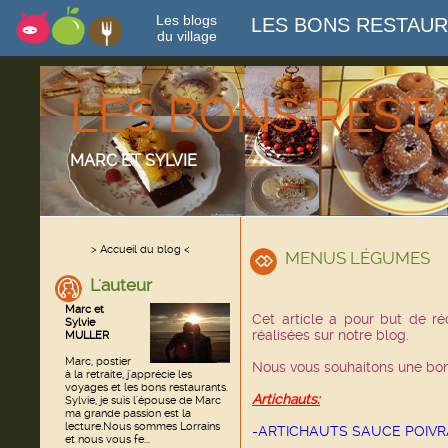
Les blogs
LES BONS RESTAU
du village
LES BONS RES
MARC ET SYLVIE
> Accueil du blog <
MENUS LÉGUMES
L'auteur
Marc et
Cet article a pour but de r
Sylvie
réalisées sur notre blog.
MULLER
Marc, postier
Nous vous souhaitons une bonn
à la retraite, j'apprécie les
voyages et les bons restaurants.
Artichauts:
Sylvie, je suis l'épouse de Marc
ma grande passion est la
lecture.Nous sommes Lorrains
-ARTICHAUTS SAUCE POIV
et nous vous fe...