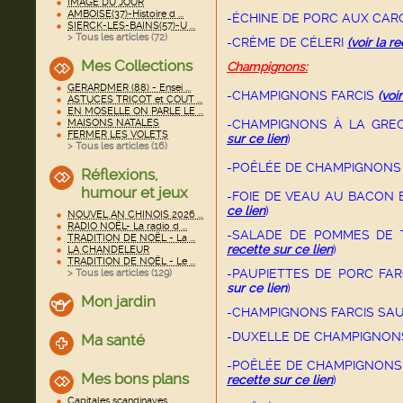
IMAGE DU JOUR
AMBOISE(37)-Histoire d ...
-ÉCHINE DE PORC AUX CA
SIERCK-LES-BAINS(57)-U ...
> Tous les articles (
72
)
-CRÈME DE CÉLERI
(voir la r
Mes Collections
Champignons:
GERARDMER (88) - Ensei ...
-CHAMPIGNONS FARCIS
(
voir
ASTUCES TRICOT et COUT ...
EN MOSELLE ON PARLE LE ...
MAISONS NATALES
-CHAMPIGNONS À LA GRE
FERMER LES VOLETS
sur ce lien
)
> Tous les articles (
16
)
-POÊLÉE DE CHAMPIGNON
Réflexions,
humour et jeux
-FOIE DE VEAU AU BACON
ce lien
)
NOUVEL AN CHINOIS 2026 ...
RADIO NOËL- La radio d ...
-SALADE DE POMMES DE 
TRADITION DE NOËL - La ...
recette sur ce lien
)
LA CHANDELEUR
TRADITION DE NOËL - Le ...
-PAUPIETTES DE PORC FA
> Tous les articles (
129
)
sur ce lien
)
Mon jardin
-CHAMPIGNONS FARCIS SA
-DUXELLE DE CHAMPIGNONS
Ma santé
-POÊLÉE DE CHAMPIGNONS 
Mes bons plans
recette sur ce lien
)
Capitales scandinaves ...