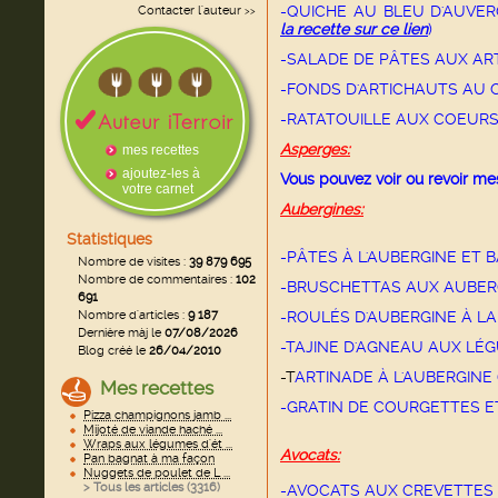
-QUICHE AU BLEU D'AUVE
Contacter l'auteur
>>
la recette sur ce lien
)
-SALADE DE PÂTES AUX A
-FONDS D'ARTICHAUTS AU
-RATATOUILLE AUX COEURS 
Asperges:
mes recettes
ajoutez-les à
Vous pouvez voir ou revoir me
votre carnet
Aubergines:
Statistiques
-PÂTES À L'AUBERGINE ET B
Nombre de visites :
39 879 695
Nombre de commentaires :
102
-BRUSCHETTAS AUX AUBER
691
Nombre d'articles :
9 187
-ROULÉS D'AUBERGINE À L
Dernière màj le
07/08/2026
-TAJINE D'AGNEAU AUX LÉG
Blog créé le
26/04/2010
-T
ARTINADE À L'AUBERGINE 
Mes recettes
-GRATIN DE COURGETTES ET
Pizza champignons jamb ...
Mijoté de viande haché ...
Wraps aux légumes d'ét ...
Avocats:
Pan bagnat à ma façon
Nuggets de poulet de L ...
> Tous les articles (
3316
)
-AVOCATS AUX CREVETTES