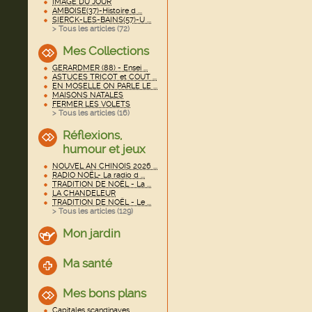
IMAGE DU JOUR
AMBOISE(37)-Histoire d ...
SIERCK-LES-BAINS(57)-U ...
> Tous les articles (
72
)
Mes Collections
GERARDMER (88) - Ensei ...
ASTUCES TRICOT et COUT ...
EN MOSELLE ON PARLE LE ...
MAISONS NATALES
FERMER LES VOLETS
> Tous les articles (
16
)
Réflexions,
humour et jeux
NOUVEL AN CHINOIS 2026 ...
RADIO NOËL- La radio d ...
TRADITION DE NOËL - La ...
LA CHANDELEUR
TRADITION DE NOËL - Le ...
> Tous les articles (
129
)
Mon jardin
Ma santé
Mes bons plans
Capitales scandinaves ...