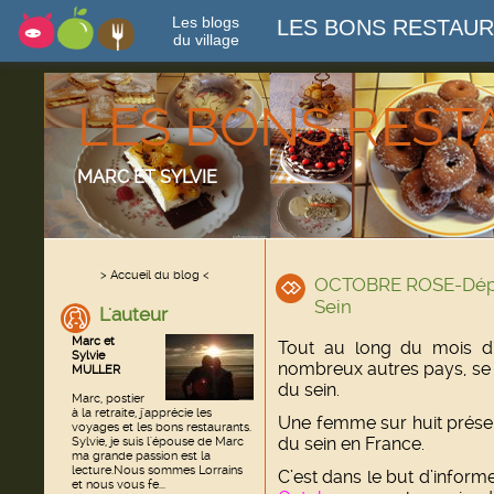
Les blogs
LES BONS RESTAU
du village
LES BONS RES
MARC ET SYLVIE
> Accueil du blog <
OCTOBRE ROSE-Dépi
Sein
L'auteur
Marc et
Tout au long du mois d
Sylvie
nombreux autres pays, se m
MULLER
du sein.
Marc, postier
à la retraite, j'apprécie les
Une femme sur huit présen
voyages et les bons restaurants.
du sein en France.
Sylvie, je suis l'épouse de Marc
ma grande passion est la
lecture.Nous sommes Lorrains
C’est dans le but d’inform
et nous vous fe...