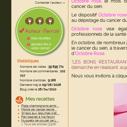
Octobre rose
, le mois d
Contacter l'auteur
>>
cancer du sein.
Le dispositif
Octobre rose
au dépistage du cancer du
Octobre rose
vise égal
professionnels de la santé
mes recettes
En octobre,
de nombreux p
ajoutez-les à
le cancer du sein, à trave
votre carnet
d’
Octobre Rose
.
Statistiques
"LES BONS RESTAURANTS"
démarche en réalisant, aujo
Nombre de visites :
39 895 774
Nombre de commentaires :
102
Nous vous invitons à cliqu
707
Nombre d'articles :
9 188
Dernière màj le
09/08/2026
Blog créé le
26/04/2010
Mes recettes
Pizza champignons jamb ...
Mijoté de viande haché ...
Wraps aux légumes d'ét ...
Pan bagnat à ma façon
Nuggets de poulet de L ...
> Tous les articles (
3316
)