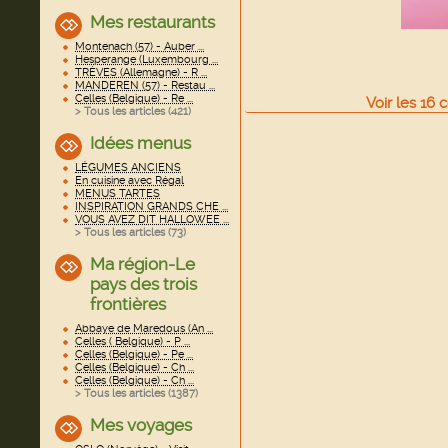
Mes restaurants
Montenach (57) - Auber ...
Hesperange (Luxembourg ...
TRÈVES (Allemagne) - R ...
MANDEREN (57) - Restau ...
Celles (Belgique) - Re ...
Voir
les
16
c
> Tous les articles (
421
)
Idées menus
LÉGUMES ANCIENS
En cuisine avec Régal
MENUS TARTES
INSPIRATION GRANDS CHE ...
VOUS AVEZ DIT HALLOWEE ...
> Tous les articles (
73
)
Ma région-Le
pays des trois
frontières
Abbaye de Maredous (An ...
Celles ( Belgique) - P ...
Celles (Belgique) - Pe ...
Celles (Belgique) - Ch ...
Celles (Belgique) - Ch ...
> Tous les articles (
1387
)
Mes voyages