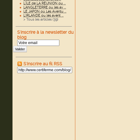
L'ÎLE de LA RÉUNION ou ...
L'ANGLETERRE ou les av ...
LE JAPON où Les Aventu ...
L'IRLANDE ou les avent ...
> Tous les articles (
39
)
S'inscrire à la newsletter du
blog
Valider
S'inscrire au fil RSS