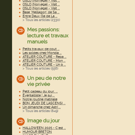
OSLO (Norvège) - Visit ...
OSLO (Norvège) - Visit ...
OSLO (Norvège) - Visit ...
Base "Helilagon" de Sa ...
Entre Deux (Île de La ...
> Tous les articles (
2330
)
Mes passions:
lecture et travaux
manuels
Petits travaux de cout ...
Les soldes chez Mondia ...
ATELIER COUTURE - Repa ...
ATELIER COUTURE - Mon ...
ATELIER COUTURE - Un b ...
> Tous les articles (
556
)
Un peu de notre
vie privée
Petit cadeau du jour.. ...
Éventailliste ! Je sui ...
Notre routine matinale
BON JEUDI DE L'ASCENSI ...
Un dimanche chez Astri ...
> Tous les articles (
849
)
Image du jour
HALLOWEEN 2025 - C'est ...
HUMOUR BRETON