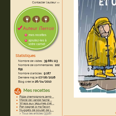
Contacter l'auteur
>>
mes recettes
ajoutez-les à
votre carnet
Statistiques
Nombre de visites :
39 881 113
Nombre de commentaires :
102
691
Nombre d'articles :
9 187
Dernière màj le
07/08/2026
Blog créé le
26/04/2010
Mes recettes
Pizza champignons jamb ...
Mijoté de viande haché ...
Wraps aux légumes d'ét ...
Pan bagnat à ma façon
Nuggets de poulet de L ...
> Tous les articles (
3316
)