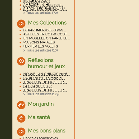
IMAGE DU JOUR
AMBOISE(37)-Histoire d ...
SIERCK-LES-BAINS(57)-U ...
> Tous les articles (
72
)
Mes Collections
GERARDMER (88) - Ensei ...
ASTUCES TRICOT et COUT ...
EN MOSELLE ON PARLE LE ...
MAISONS NATALES
FERMER LES VOLETS
> Tous les articles (
16
)
Réflexions,
humour et jeux
NOUVEL AN CHINOIS 2026 ...
RADIO NOËL- La radio d ...
TRADITION DE NOËL - La ...
LA CHANDELEUR
TRADITION DE NOËL - Le ...
> Tous les articles (
129
)
Mon jardin
Ma santé
Mes bons plans
Capitales scandinaves ...