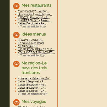
Mes restaurants
Montenach (57) - Auber ...
Hesperange (Luxembourg ...
TRÈVES (Allemagne) - R ...
MANDEREN (57) - Restau ...
Celles (Belgique) - Re ...
> Tous les articles (
421
)
Idées menus
LÉGUMES ANCIENS
En cuisine avec Régal
MENUS TARTES
INSPIRATION GRANDS CHE ...
VOUS AVEZ DIT HALLOWEE ...
> Tous les articles (
73
)
Ma région-Le
pays des trois
frontières
Abbaye de Maredous (An ...
Celles ( Belgique) - P ...
Celles (Belgique) - Pe ...
Celles (Belgique) - Ch ...
Celles (Belgique) - Ch ...
> Tous les articles (
1387
)
Mes voyages