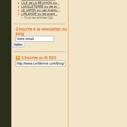
L'ÎLE de LA RÉUNION ou ...
L'ANGLETERRE ou les av ...
LE JAPON où Les Aventu ...
L'IRLANDE ou les avent ...
> Tous les articles (
39
)
S'inscrire à la newsletter du
blog
Valider
S'inscrire au fil RSS