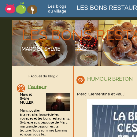
Les blogs
LES BONS RESTAU
du village
LES BONS RES
MARC ET SYLVIE
> Accueil du blog <
HUMOUR BRETON
L'auteur
Merci Clémentine et Paul!
Marc et
Sylvie
MULLER
Marc, postier
à la retraite, j'apprécie les
voyages et les bons restaurants.
Sylvie, je suis l'épouse de Marc
ma grande passion est la
lecture.Nous sommes Lorrains
et nous vous fe...