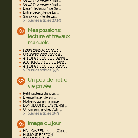
OSLO (Norvège) - Visit ...
OSLO (Norvège) - Visit ...
Base "Helilagon" de Sa ...
Entre Deux (Île de La ...
Saint-Paul (Île de La ...
> Tous les articles (
2329
)
Mes passions:
lecture et travaux
manuels
Petits travaux de cout ...
Les soldes chez Mondia ...
ATELIER COUTURE - Repa ...
ATELIER COUTURE - Mon ...
ATELIER COUTURE - Un b ...
> Tous les articles (
556
)
Un peu de notre
vie privée
Petit cadeau du jour.. ...
Éventailliste ! Je sui ...
Notre routine matinale
BON JEUDI DE L'ASCENSI ...
Un dimanche chez Astri ...
> Tous les articles (
849
)
Image du jour
HALLOWEEN 2025 - C'est ...
HUMOUR BRETON