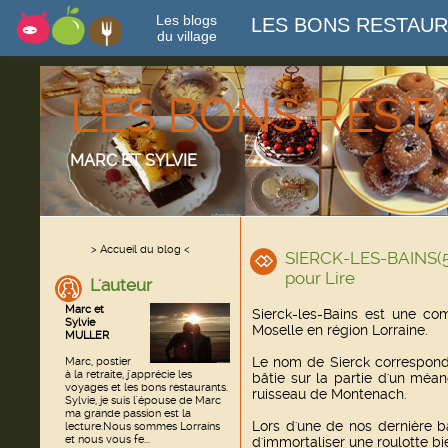
Les blogs
LES BONS RESTAU
du village
LES BONS RES
MARC ET SYLVIE
> Accueil du blog <
SIERCK-LES-BAINS(5
pour Lire
L'auteur
Marc et
Sierck-les-Bains est une c
Sylvie
Moselle en région Lorraine.
MULLER
Le nom de Sierck correspond 
Marc, postier
à la retraite, j'apprécie les
bâtie sur la partie d'un méa
voyages et les bons restaurants.
ruisseau de Montenach.
Sylvie, je suis l'épouse de Marc
ma grande passion est la
Lors d'une de nos dernière ba
lecture.Nous sommes Lorrains
et nous vous fe...
d'immortaliser une roulotte bie