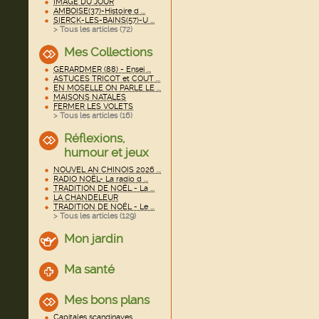
IMAGE DU JOUR
AMBOISE(37)-Histoire d ...
SIERCK-LES-BAINS(57)-U ...
> Tous les articles (
72
)
Mes Collections
GERARDMER (88) - Ensei ...
ASTUCES TRICOT et COUT ...
EN MOSELLE ON PARLE LE ...
MAISONS NATALES
FERMER LES VOLETS
> Tous les articles (
16
)
Réflexions,
humour et jeux
NOUVEL AN CHINOIS 2026 ...
RADIO NOËL- La radio d ...
TRADITION DE NOËL - La ...
LA CHANDELEUR
TRADITION DE NOËL - Le ...
> Tous les articles (
129
)
Mon jardin
Ma santé
Mes bons plans
Capitales scandinaves ...