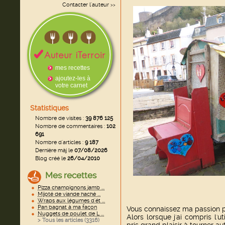
Contacter l'auteur
>>
mes recettes
ajoutez-les à
votre carnet
Statistiques
Nombre de visites :
39 876 125
Nombre de commentaires :
102
691
Nombre d'articles :
9 187
Dernière màj le
07/08/2026
Blog créé le
26/04/2010
Mes recettes
Pizza champignons jamb ...
Mijoté de viande haché ...
Wraps aux légumes d'ét ...
Pan bagnat à ma façon
Vous connaissez ma passion p
Nuggets de poulet de L ...
Alors lorsque j'ai compris l'ut
> Tous les articles (
3316
)
pris grand plaisir à tourner au