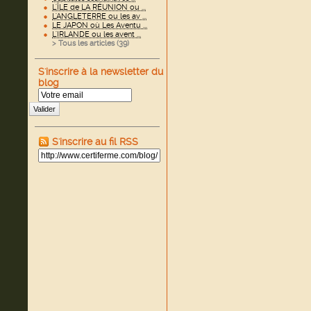
L'ÎLE de LA RÉUNION ou ...
L'ANGLETERRE ou les av ...
LE JAPON où Les Aventu ...
L'IRLANDE ou les avent ...
> Tous les articles (
39
)
S'inscrire à la newsletter du
blog
Valider
S'inscrire au fil RSS