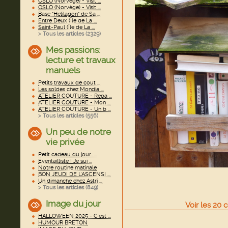
OSLO (Norvège) - Visit ...
OSLO (Norvège) - Visit ...
Base "Helilagon" de Sa ...
Entre Deux (Île de La ...
Saint-Paul (Île de La ...
> Tous les articles (
2329
)
Mes passions:
lecture et travaux
manuels
Petits travaux de cout ...
Les soldes chez Mondia ...
ATELIER COUTURE - Repa ...
ATELIER COUTURE - Mon ...
ATELIER COUTURE - Un b ...
> Tous les articles (
556
)
Un peu de notre
vie privée
Petit cadeau du jour.. ...
Éventailliste ! Je sui ...
Notre routine matinale
BON JEUDI DE L'ASCENSI ...
Un dimanche chez Astri ...
> Tous les articles (
849
)
Image du jour
Voir
les
20
c
HALLOWEEN 2025 - C'est ...
HUMOUR BRETON