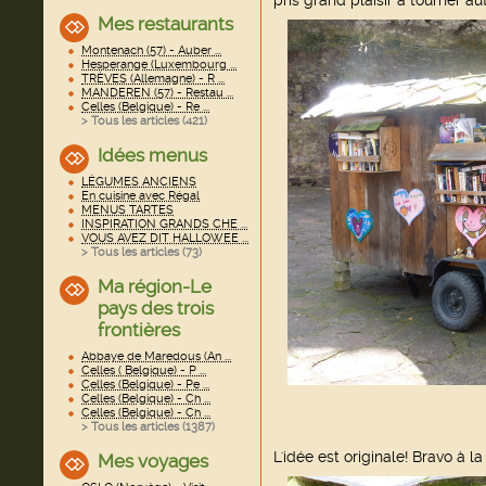
Mes restaurants
Montenach (57) - Auber ...
Hesperange (Luxembourg ...
TRÈVES (Allemagne) - R ...
MANDEREN (57) - Restau ...
Celles (Belgique) - Re ...
> Tous les articles (
421
)
Idées menus
LÉGUMES ANCIENS
En cuisine avec Régal
MENUS TARTES
INSPIRATION GRANDS CHE ...
VOUS AVEZ DIT HALLOWEE ...
> Tous les articles (
73
)
Ma région-Le
pays des trois
frontières
Abbaye de Maredous (An ...
Celles ( Belgique) - P ...
Celles (Belgique) - Pe ...
Celles (Belgique) - Ch ...
Celles (Belgique) - Ch ...
> Tous les articles (
1387
)
L'idée est originale! Bravo à 
Mes voyages