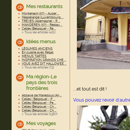
Mes restaurants
Montenach (57) - Auber ...
Hesperange (Luxembourg ...
TRÈVES (Allemagne) - R ...
MANDEREN (57) - Restau ...
Celles (Belgique) - Re ...
> Tous les articles (
421
)
Idées menus
LÉGUMES ANCIENS
En cuisine avec Régal
MENUS TARTES
INSPIRATION GRANDS CHE ...
VOUS AVEZ DIT HALLOWEE ...
> Tous les articles (
73
)
Ma région-Le
pays des trois
frontières
....et tout est dit !
Abbaye de Maredous (An ...
Celles ( Belgique) - P ...
Vous pouvez revoir d'autr
Celles (Belgique) - Pe ...
Celles (Belgique) - Ch ...
Celles (Belgique) - Ch ...
> Tous les articles (
1387
)
Mes voyages