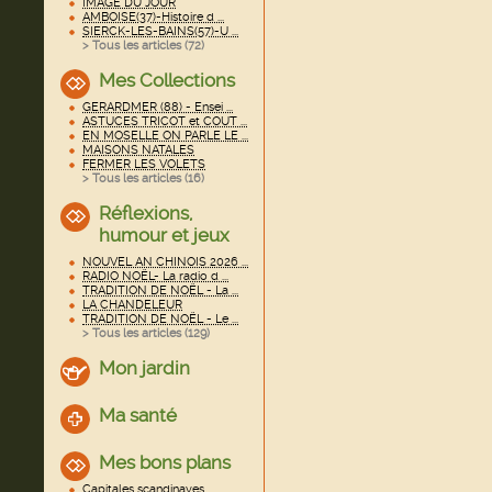
IMAGE DU JOUR
AMBOISE(37)-Histoire d ...
SIERCK-LES-BAINS(57)-U ...
> Tous les articles (
72
)
Mes Collections
GERARDMER (88) - Ensei ...
ASTUCES TRICOT et COUT ...
EN MOSELLE ON PARLE LE ...
MAISONS NATALES
FERMER LES VOLETS
> Tous les articles (
16
)
Réflexions,
humour et jeux
NOUVEL AN CHINOIS 2026 ...
RADIO NOËL- La radio d ...
TRADITION DE NOËL - La ...
LA CHANDELEUR
TRADITION DE NOËL - Le ...
> Tous les articles (
129
)
Mon jardin
Ma santé
Mes bons plans
Capitales scandinaves ...