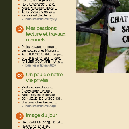
OSLO (Norvège) - Visit ...
OSLO (Norvège) - Visit ...
Base "Helilagon" de Sa ...
Entre Deux (Île de La ...
Saint-Paul (Île de La ...
> Tous les articles (
2329
)
Mes passions:
lecture et travaux
manuels
Petits travaux de cout ...
Les soldes chez Mondia ...
ATELIER COUTURE - Repa ...
ATELIER COUTURE - Mon ...
ATELIER COUTURE - Un b ...
> Tous les articles (
556
)
Un peu de notre
vie privée
Petit cadeau du jour.. ...
Éventailliste ! Je sui ...
Notre routine matinale
BON JEUDI DE L'ASCENSI ...
Un dimanche chez Astri ...
> Tous les articles (
849
)
Image du jour
HALLOWEEN 2025 - C'est ...
HUMOUR BRETON