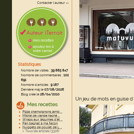
Contacter l'auteur
>>
mes recettes
ajoutez-les à
votre carnet
Statistiques
Nombre de visites :
39 885 847
Nombre de commentaires :
102
691
Nombre d'articles :
9 187
Dernière màj le
07/08/2026
Blog créé le
26/04/2010
Un jeu de mots en guise d'e
Mes recettes
Pizza champignons jamb ...
Mijoté de viande haché ...
Wraps aux légumes d'ét ...
Pan bagnat à ma façon
Nuggets de poulet de L ...
> Tous les articles (
3316
)