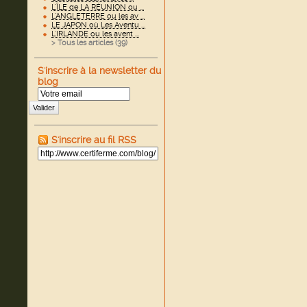
L'ÎLE de LA RÉUNION ou ...
L'ANGLETERRE ou les av ...
LE JAPON où Les Aventu ...
L'IRLANDE ou les avent ...
> Tous les articles (
39
)
S'inscrire à la newsletter du
blog
Valider
S'inscrire au fil RSS