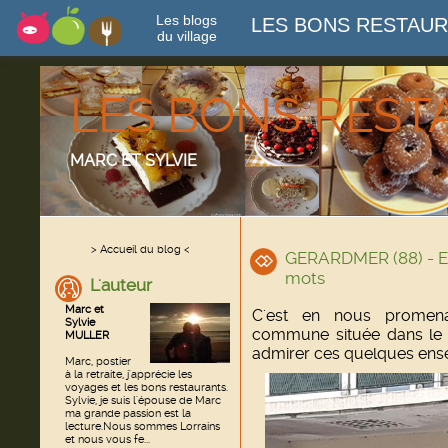
Les blogs
LES BONS RESTAU
du village
LES BONS RES
MARC ET SYLVIE
> Accueil du blog <
GERARDMER (88) - En
mots
L'auteur
Marc et
C'est en nous promen
Sylvie
commune située dans le 
MULLER
admirer ces quelques ense
Marc, postier
à la retraite, j'apprécie les
voyages et les bons restaurants.
Sylvie, je suis l'épouse de Marc
ma grande passion est la
lecture.Nous sommes Lorrains
et nous vous fe...