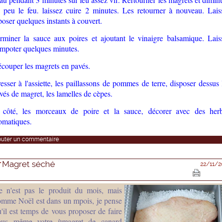
 peu le feu. laissez cuire 2 minutes. Les retourner à nouveau. Lais
poser quelques instants à couvert.
rminer la sauce aux poires et ajoutant le vinaigre balsamique. Lais
mpoter quelques minutes.
couper les magrets en pavés.
esser à l'assiette, les paillassons de pommes de terre, disposer dessus 
vés de magret, les lamelles de cèpes.
côté, les morceaux de poire et la sauce, décorer avec des her
omatiques.
outer un commentaire
Magret séché
22/11/2
e n'est pas le produit du mois, mais
omme Noël est dans un mpois, je pense
'il est temps de vous proposer de faire
ous même votre ùmagret de canard