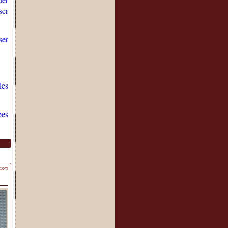
ser
ser
les
bes
021