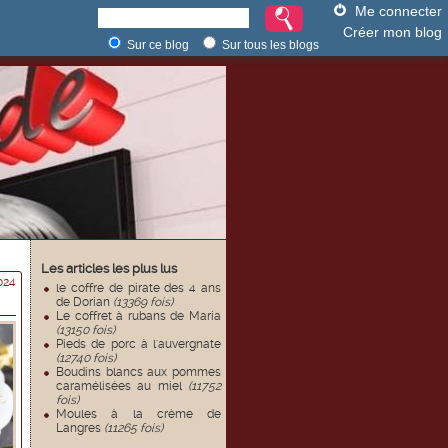
Me connecter
Créer mon blog
Sur ce blog
Sur tous les blogs
Les articles les plus lus
024
le coffre de pirate des 4 ans
de Dorian
(13369 fois)
Le coffret à rubans de Maria
(13150 fois)
Pieds de porc à l'auvergnate
(12740 fois)
Boudins blancs aux pommes
caramélisées au miel
(11752
fois)
Moules à la crème de
Langres
(11265 fois)