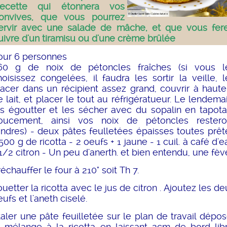
ecette qui étonnera vos
onvives, que vous pourrez
ervir avec une salade de mâche, et que vous fer
uivre d'un tiramisu ou d'une crème brûlée
our 6 personnes
60 g de noix de pétoncles fraîches (si vous l
hoisissez congelées, il faudra les sortir la veille, l
lacer dans un récipient assez grand, couvrir à haute
e lait, et placer le tout au réfrigératueur. Le lendemai
es égoutter et les sécher avec du sopalin en tapota
oucement, ainsi vos noix de pétoncles restero
endres) - deux pâtes feulletées épaisses toutes prêt
500 g de ricotta - 2 oeufs + 1 jaune - 1 cuil. à café d'
 1/2 citron - Un peu d'anerth. et bien entendu, une fèv
échauffer le four à 210° soit Th 7.
uetter la ricotta avec le jus de citron . Ajoutez les de
eufs et l'aneth ciselé.
taler une pâte feuilletée sur le plan de travail dépos
e mélange à la ricotta en laissant 2cm de bord libr