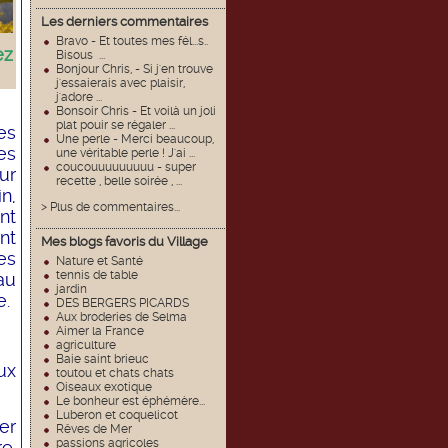
Les derniers commentaires
Bravo - Et toutes mes fél...s..
ez
Bisous ...
Bonjour Chris, - Si j'en trouve
j'essaierais avec plaisir,
j'adore ...
Bonsoir Chris - Et voilà un joli
plat pouir se régaler ...
es
Une perle - Merci beaucoup,
es
une véritable perle ! J'ai ...
coucouuuuuuuuu - super
ur
recette , belle soirée , ...
n,
> Plus de commentaires...
nt
nt
Mes blogs favoris du Village
es
Nature et Santé
tennis de table
eau
jardin
e.
DES BERGERS PICARDS
Aux broderies de Selma
Aimer la France
agriculture
Baie saint brieuc
ux
toutou et chats chats
Oiseaux exotique
Le bonheur est éphémère...
Luberon et coquelicot
er
Rêves de Mer
passions agricoles
e.