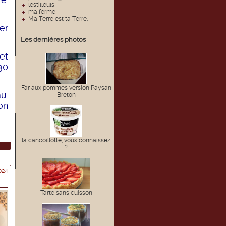
lestilleuls
ma ferme
Ma Terre est ta Terre,
er
Les dernières photos
et
30
Far aux pommes version Paysan
u.
Breton
on
la cancoillotte, vous connaissez
?
024
Tarte sans cuisson