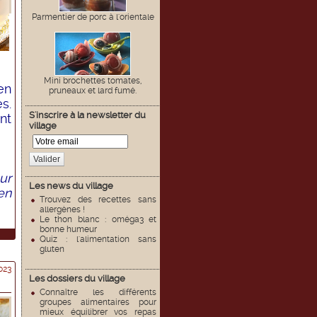
Parmentier de porc à l'orientale
Mini brochettes tomates,
en
pruneaux et lard fumé.
s.
S'inscrire à la newsletter du
nt
village
Valider
ur
Les news du village
en
Trouvez des recettes sans
allergènes !
Le thon blanc : oméga3 et
bonne humeur
Quiz : l'alimentation sans
gluten
023
Les dossiers du village
Connaître les différents
groupes alimentaires pour
mieux équilibrer vos repas