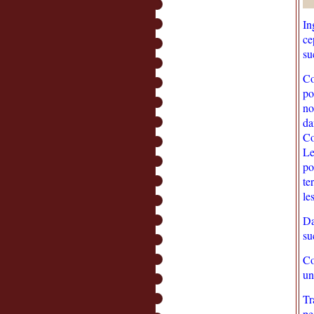
In
ce
su
Co
po
no
da
Co
Le
po
te
le
Da
su
Co
un
Tr
pe