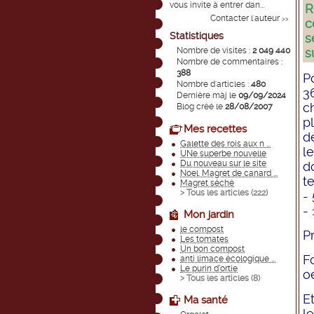
vous invite à entrer dan...
R
Contacter l'auteur
>>
c
Statistiques
s
Nombre de visites :
2 049 440
s
Nombre de commentaires :
388
P
Nombre d'articles :
480
3
Dernière màj le
09/09/2024
c
Blog créé le
28/08/2007
p
Mes recettes
d
Galette des rois aux n ...
l
UNe superbe nouvelle
Du nouveau sur le site
d
Noel. Magret de canard ...
t
Magret séché
> Tous les articles (
222
)
- 
-
Mon jardin
le compost
Pr
Les tomates
Un bon compost
Fo
anti limace écologique ...
Le purin d’ortie
o
> Tous les articles (
8
)
E
Ma santé
l