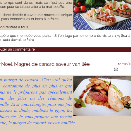
s temps sont dures, mais ce n'est pas une
ison pour se laisser aller à la mal-bouffe.
ai donc décidé d'ouvrir une nouvelle rubrique
 plars économiues et bons à la foies.
nn rentrée à tous.
espère que mon idée vous plaira. Si j'en juge par le nombre de visite 1 179 804 à
r, cela devrait le faire.
outer un commentaire
Noel. Magret de canard saveur vanillée
10/12/2
u marget de canard. C'est vrai qu'on
n consomme de plus en plus et que
ous ne le préparons pas spécialement
our des fêtes ou des réunions de
mille. Et si vous changiez pour une fois
issons la dinde, oublions le gigot, les
biers etc. Je vous propose une recette
cile, le magret de canard saveur vanillée.