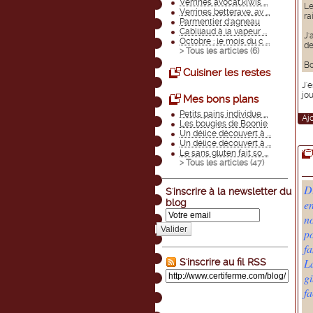
Verrines avocat,kiwis ...
Le
Verrines betterave, av ...
ra
Parmentier d'agneau
Cabillaud à la vapeur ...
J'
Octobre : le mois du c ...
de
> Tous les articles (
6
)
Bo
Cuisiner les restes
J'
jou
Mes bons plans
Petits pains individue ...
Aj
Les bougies de Boonie
Un délice découvert à ...
Un délice découvert à ...
Le sans gluten fait so ...
> Tous les articles (
47
)
D
S'inscrire à la newsletter du
blog
e
n
Valider
p
fa
La
S'inscrire au fil RSS
gi
fa