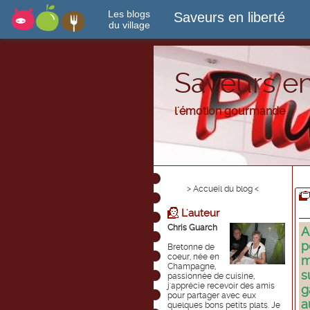
Les blogs
Saveurs en liberté
du village
Saveurs en
l'émotion gourmande
> Accueil du blog <
L'auteur
Chris Guarch
A
p
Bretonne de
coeur, née en
m
Champagne,
s
passionnée de cuisine,
j'apprécie recevoir des amis
g
pour partager avec eux
a
quelques bons petits plats. Je