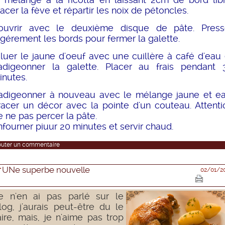
lacer la fève et répartir les noix de pétoncles.
ouvrir avec le deuxième disque de pâte. Press
égérement les bords pour fermer la galette.
iluer le jaune d'oeuf avec une cuillère à café d'eau 
adigeonner la galette. Placer au frais pendant 
inutes.
adigeonner à nouveau avec le mélange jaune et ea
racer un décor avec la pointe d'un couteau. Attenti
e ne pas percer la pâte.
nfourner piuur 20 minutes et servir chaud.
outer un commentaire
UNe superbe nouvelle
02/01/2
e n'en ai pas parlé sur le
log, j'aurais peut-être du le
aire, mais, je n'aime pas trop