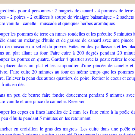
gredients pour 4 personnes : 2 magrets de canard - 4 pommes de terre 
pes - 2 poires - 2 cuillères à soupe de vinaigre balsamique - 2 sachets
cre vanillé - canelle - muscade et quelques herbes aromtiques -
uper les pommes de terre en finnes rondelles et les précuire 5 minutes à
ële dans un mélange d'huile et de graisse de canard avec une pincée
ix de muscade du sel et du poivre. Faites en des paillassons et les pla
ns un plat allant au four. Faire cuire à 200 degrés pendant 20 minut
uper les poures en quatre. Garder 4 quartier avec la peau: retirer le coe
s placer dans un plat et les saupoudrer d'une pincée de canelle et
ivre. Faire cuire 20 minutes au four en même temps que les pommes
rre. Enlever la peau des autres quatriers de poire. Retirer le coeur et cou
s fruits en dés.
ns un peu de beurre faire fondre doucement pendant 5 minutes avec
cre vanillé et une pince de cannelle. Réserver.
uper les cepes en fines lamelles de 2 mm. les faire cuire à la poêle d
 peu d'huile pendant 5 minutes en les retournant.
ancher en croisillon le gras des magrets. Les cuire dans une poêle c
au pendant 3 minutes sur feu assez vif. Rertourner les magrets et dimin