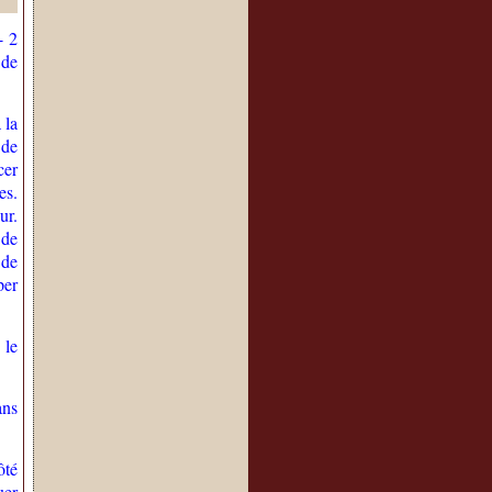
- 2
 de
 la
 de
cer
es.
ur.
 de
 de
per
 le
ans
ôté
uer