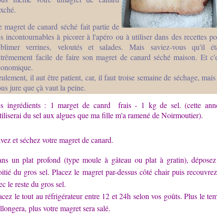
éxché.
 magret de canard séché fait partie de
s incontournables à picorer à l'apéro ou à utiliser dans des recettes p
ublimer verrines, veloutés et salades. Mais saviez-vous qu'il éta
xtrêmement facile de faire son magret de canard séché maison. Et c'e
conomique.
ulement, il aut être patient, car, il faut troise semaine de séchage, mais
us jure que çà vaut la peine.
s ingrédients :
1 marget de canrd frais - 1 kg de sel. (cette ann
utiliserai du sel aux algues que ma fille m'a ramené de Noirmoutier).
vez et séchez votre magret de canard.
ns un plat profond (type moule à gâteau ou plat à gratin), déposez
itié du gros sel. Placez le magret par-dessus côté chair puis recouvrez
ec le reste du gros sel.
acez le tout au réfrigérateur entre 12 et 24h selon vos goûts. Plus le te
allongera, plus votre magret sera salé.