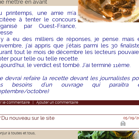
e mettre en avant
u printemps, une amie m'a
ncitéee à tenter le concours
rganisé par Ouest-France,
resse
l y a eu des milliers de réponses, je pense. mais 
ovembre, j'ai appris que j'étais parmi les 30 finaliste
urant tout le mois de décembre les lecteurs pouvaie
oter pour telle ou telle recette.
ujourd'hui, le verdict est tombé. J'ai terminé 11ème.
Je devrai refaire la recette devant les journalistes po
es besoins d'un ouvrage qui paraitra 
eptembre/octobre)
r
le commentaire
|
Ajouter un commentaire
Du nouveau sur le site
05/09/2
njur à toutes et tous,