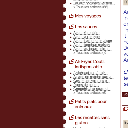
m
Far aux pommes version ...
> Tous les articles (
66
)
A
Mes voyages
i
o
Les sauces
P
Sauce forestière
I
Sauce à l'orange.
Sauce barbecue maison
n
Sauce ketchup maison
D
Sauce au beurre citron ...
> Tous les articles (
7
)
v
A
Air Fryer. L'outil
indispensable
(
Artichaud cuit à l'air ...
Salade de mâche aux la ...
l
Gesiers de volailles e ...
s
Pilons de poulet.
Gnocchis à la ratatoui ...
> Tous les articles (
6
)
Voi
Petits plats pour
animaux
Les recettes sans
gluten
Bo