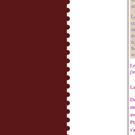
s
Le
ce
s
e
é
Se
vo
Le
j'
La
Da
mo
av
Pl
s'