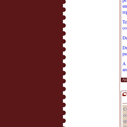
un
re
Te
co
Dé
Dr
pa
A 
ar
Aj
C
c
qu
v