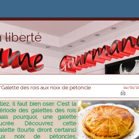
 liberté
Galette des rois aux noix de pétoncle
04/01/2
llez, il faut bien oser. C'est la
ériode des galettes des rois
ais pourquoi, une galette
ucrée. Découvrez cette
alette (tourte diront certains)
ux noix de pétoncles.