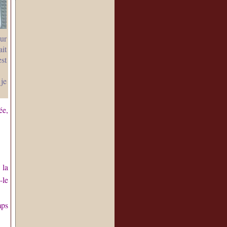
our
it
st
 je
ée,
 la
-le
mps