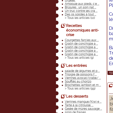
Orgelet
Ampoule aux pieds, c'e ...
P
Brûlures : un soin nat ...
Un truc contre les cra ...
C
Des os solides à tout ...
> Tous les articles (
10
)
l
Recettes
D
économiques anti-
b
crise
m
Courgettes farcies aux ...
Gratin de conchiglie a ...
B
Gratin de conchiglie a ...
Gratin de conchiglie a ...
T
Gratin de conchiglie a ...
d
> Tous les articles (
9
)
E
Les entrées
salade de légumes et p ...
Aj
Trilogie de poissons f ...
Verrines avocat/crabe/ ...
Soufflés au chorizo
Brochettes jambon et m ...
> Tous les articles (
99
)
Les desserts
J
Verrines mangue/Kiwi e ...
b
Tarte à la citrouille. ...
f
Gelée de mûres sauvage ...
sirop de fraises