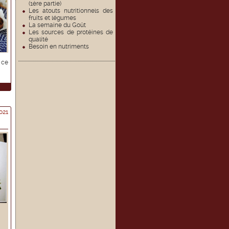
(1ère partie)
Les atouts nutritionnels des
fruits et légumes
La semaine du Goût
Les sources de protéines de
qualité
Besoin en nutriments
 ce
021