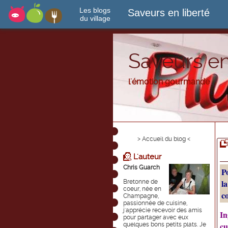
Les blogs
Saveurs en liberté
du village
Saveurs en
l'émotion gourmande
> Accueil du blog <
L'auteur
Chris Guarch
P
l
Bretonne de
coeur, née en
co
Champagne,
passionnée de cuisine,
j'apprécie recevoir des amis
In
pour partager avec eux
cu
quelques bons petits plats. Je