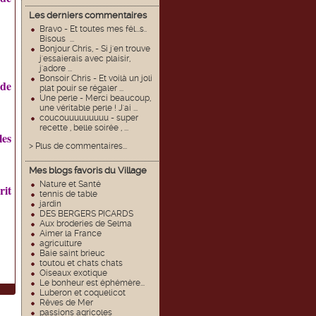
Les derniers commentaires
Bravo - Et toutes mes fél...s..
Bisous ...
Bonjour Chris, - Si j'en trouve
j'essaierais avec plaisir,
j'adore ...
Bonsoir Chris - Et voilà un joli
 de
plat pouir se régaler ...
Une perle - Merci beaucoup,
une véritable perle ! J'ai ...
coucouuuuuuuuu - super
recette , belle soirée , ...
les
> Plus de commentaires...
Mes blogs favoris du Village
Nature et Santé
rit
tennis de table
jardin
DES BERGERS PICARDS
Aux broderies de Selma
Aimer la France
agriculture
Baie saint brieuc
toutou et chats chats
Oiseaux exotique
Le bonheur est éphémère...
Luberon et coquelicot
Rêves de Mer
passions agricoles