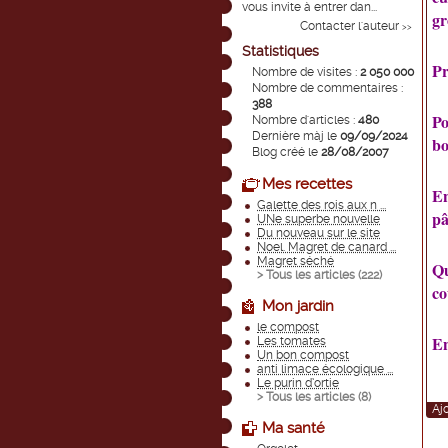
vous invite à entrer dan...
gr
Contacter l'auteur
>>
Statistiques
Pr
Nombre de visites :
2 050 000
Nombre de commentaires :
388
Po
Nombre d'articles :
480
Dernière màj le
09/09/2024
bo
Blog créé le
28/08/2007
Mes recettes
En
Galette des rois aux n ...
pâ
UNe superbe nouvelle
Du nouveau sur le site
Noel. Magret de canard ...
Magret séché
Qu
> Tous les articles (
222
)
co
Mon jardin
le compost
En
Les tomates
Un bon compost
anti limace écologique ...
Le purin d’ortie
> Tous les articles (
8
)
Aj
Ma santé