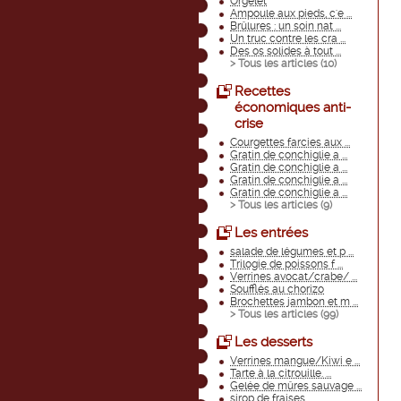
Orgelet
Ampoule aux pieds, c'e ...
Brûlures : un soin nat ...
Un truc contre les cra ...
Des os solides à tout ...
> Tous les articles (
10
)
Recettes
économiques anti-
crise
Courgettes farcies aux ...
Gratin de conchiglie a ...
Gratin de conchiglie a ...
Gratin de conchiglie a ...
Gratin de conchiglie a ...
> Tous les articles (
9
)
Les entrées
salade de légumes et p ...
Trilogie de poissons f ...
Verrines avocat/crabe/ ...
Soufflés au chorizo
Brochettes jambon et m ...
> Tous les articles (
99
)
Les desserts
Verrines mangue/Kiwi e ...
Tarte à la citrouille. ...
Gelée de mûres sauvage ...
sirop de fraises