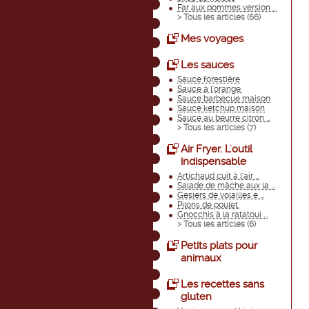
Far aux pommes version ...
> Tous les articles (
66
)
Mes voyages
Les sauces
Sauce forestière
Sauce à l'orange.
Sauce barbecue maison
Sauce ketchup maison
Sauce au beurre citron ...
> Tous les articles (
7
)
Air Fryer. L'outil
indispensable
Artichaud cuit à l'air ...
Salade de mâche aux la ...
Gesiers de volailles e ...
Pilons de poulet.
Gnocchis à la ratatoui ...
> Tous les articles (
6
)
Petits plats pour
animaux
Les recettes sans
gluten