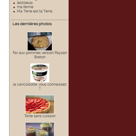
lestilleuls
ma ferme
Ma Terre est ta Terre,
Les dernières photos
Far aux pommes version Paysan
Breton
la cancoillotte, vous connaissez
?
Tarte sans cuisson