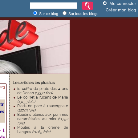
Me connecter
Créer mon blog
Sur ce blog
Sur tous les blogs
Les articles les plus lus
023
le coffre de pirate des 4 ans
de Dorian
(13371 fois)
Le coffret à rubans de Maria
(13153 fois)
tr
Pieds de porc à l'auvergnate
es
(12743 fois)
Boudins blancs aux pommes
caramélisées au miel
(11752
fois)
Moules à la crème de
- 1
Langres
(11265 fois)
 de