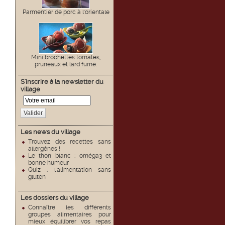
Parmentier de porc à l'orientale
Mini brochettes tomates,
pruneaux et lard fumé.
S'inscrire à la newsletter du
village
Valider
Les news du village
Trouvez des recettes sans
allergènes !
Le thon blanc : oméga3 et
bonne humeur
Quiz : l'alimentation sans
gluten
Les dossiers du village
Connaître les différents
groupes alimentaires pour
mieux équilibrer vos repas