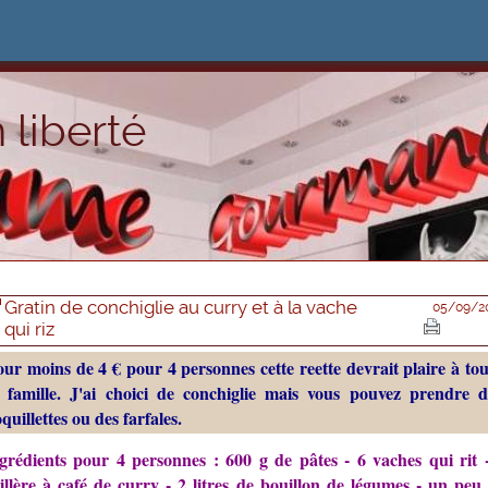
 liberté
Gratin de conchiglie au curry et à la vache
05/09/2
qui riz
our moins de 4 € pour 4 personnes cette reette devrait plaire à tou
a famille. J'ai choici de conchiglie mais vous pouvez prendre d
quillettes ou des farfales.
grédients pour 4 personnes : 600 g de pâtes - 6 vaches qui rit 
illère à café de curry - 2 litres de bouillon de légumes - un peu