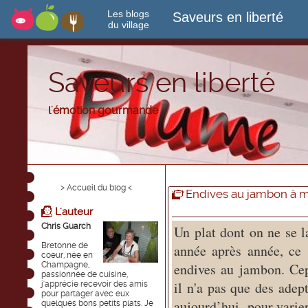
Les blogs
Saveurs en liberté
du village
Saveurs en liberté
l'émotion gourmande
> Accueil du blog <
Endives au jambon à 
L'auteur
Chris Guarch
Un plat dont on ne se l
Bretonne de
année après année, ce 
coeur, née en
Champagne,
endives au jambon. Ce
passionnée de cuisine,
il n'a pas que des adep
j'apprécie recevoir des amis
pour partager avec eux
aujourd’hui pour varier
quelques bons petits plats. Je