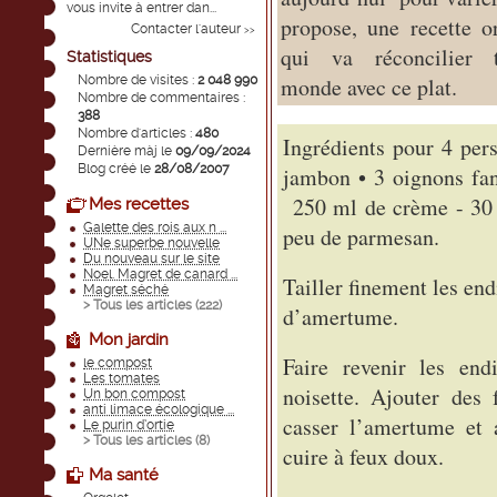
vous invite à entrer dan...
propose, une recette or
Contacter l'auteur
>>
qui va réconcilier 
Statistiques
Nombre de visites :
2 048 990
monde avec ce plat.
Nombre de commentaires :
388
Nombre d'articles :
480
Ingrédients pour 4 per
Dernière màj le
09/09/2024
Blog créé le
28/08/2007
jambon • 3 oignons fane
250 ml de crème - 30 
Mes recettes
Galette des rois aux n ...
peu de parmesan.
UNe superbe nouvelle
Du nouveau sur le site
Noel. Magret de canard ...
Tailler finement les en
Magret séché
> Tous les articles (
222
)
d’amertume.
Mon jardin
Faire revenir les en
le compost
Les tomates
noisette. Ajouter de
Un bon compost
anti limace écologique ...
casser l’amertume et 
Le purin d’ortie
> Tous les articles (
8
)
cuire à feux doux.
Ma santé