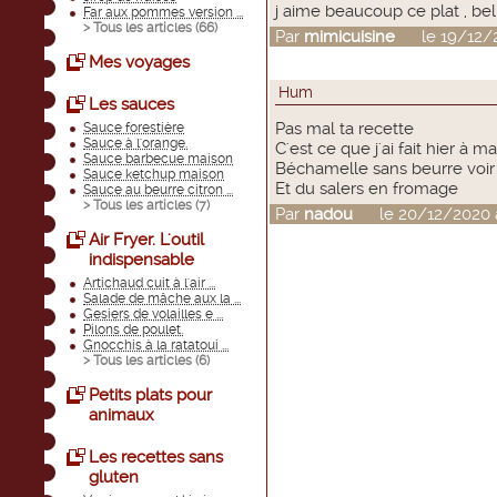
j aime beaucoup ce plat , be
Far aux pommes version ...
> Tous les articles (
66
)
Par
mimicuisine
le 19/12/20
Mes voyages
Hum
Les sauces
Pas mal ta recette
Sauce forestière
Sauce à l'orange.
C'est ce que j'ai fait hier à 
Sauce barbecue maison
Béchamelle sans beurre voi
Sauce ketchup maison
Et du salers en fromage
Sauce au beurre citron ...
> Tous les articles (
7
)
Par
nadou
le 20/12/2020 à
Air Fryer. L'outil
indispensable
Artichaud cuit à l'air ...
Salade de mâche aux la ...
Gesiers de volailles e ...
Pilons de poulet.
Gnocchis à la ratatoui ...
> Tous les articles (
6
)
Petits plats pour
animaux
Les recettes sans
gluten