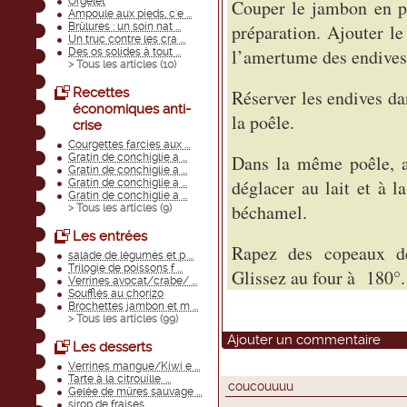
Orgelet
Couper le jambon en pe
Ampoule aux pieds, c'e ...
Brûlures : un soin nat ...
préparation. Ajouter l
Un truc contre les cra ...
l’amertume des endiv
Des os solides à tout ...
> Tous les articles (
10
)
Recettes
Réserver les endives da
économiques anti-
la poêle.
crise
Courgettes farcies aux ...
Gratin de conchiglie a ...
Dans la même poêle, aj
Gratin de conchiglie a ...
déglacer au lait et à 
Gratin de conchiglie a ...
Gratin de conchiglie a ...
béchamel.
> Tous les articles (
9
)
Les entrées
Rapez des copeaux de
salade de légumes et p ...
Trilogie de poissons f ...
Glissez au four à 180°.
Verrines avocat/crabe/ ...
Soufflés au chorizo
Brochettes jambon et m ...
> Tous les articles (
99
)
Ajouter un commentaire
Les desserts
Verrines mangue/Kiwi e ...
Tarte à la citrouille. ...
coucouuuu
Gelée de mûres sauvage ...
sirop de fraises