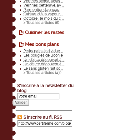
Verrines avocat,kiwis ...
Verrines betterave, av ...
Parmentier d'agneau
Cabillaud à la vapeur ...
Octobre : le mois du c ...
> Tous les articles (
6
)
Cuisiner les restes
Mes bons plans
Petits pains individue ...
Les bougies de Boonie
Un délice découvert à ...
Un délice découvert à ...
Le sans gluten fait so ...
> Tous les articles (
47
)
S'inscrire à la newsletter du
blog
Valider
S'inscrire au fil RSS