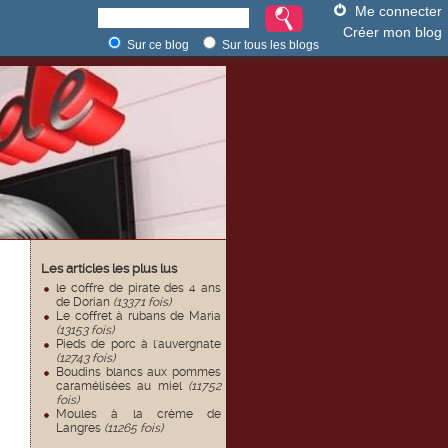
Me connecter
Créer mon blog
Sur ce blog
Sur tous les blogs
Les articles les plus lus
le coffre de pirate des 4 ans
de Dorian
(13371 fois)
Le coffret à rubans de Maria
(13153 fois)
Pieds de porc à l'auvergnate
(12743 fois)
Boudins blancs aux pommes
caramélisées au miel
(11752
fois)
Moules à la crème de
Langres
(11265 fois)