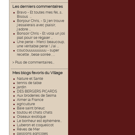
Les derniers commentaires
Bravo - Et toutes mes fél...s..
Bisous ...
Bonjour Chris, - Si j'en trouve
j'essaierais avec plaisir,
j'adore ...
Bonsoir Chris - Et voilà un joli
plat pouir se régaler ...
Une perle - Merci beaucoup,
une véritable perle ! J'ai ...
coucouuuuuuuuu - super
recette , belle soirée , ...
> Plus de commentaires...
Mes blogs favoris du Village
Nature et Santé
tennis de table
jardin
DES BERGERS PICARDS
Aux broderies de Selma
Aimer la France
agriculture
Baie saint brieuc
toutou et chats chats
Oiseaux exotique
Le bonheur est éphémère...
Luberon et coquelicot
Rêves de Mer
passions agricoles