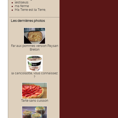
lestilleuls
ma ferme
Ma Terre est ta Terre,
Les dernières photos
Far aux pommes version Paysan
Breton
la cancoillotte, vous connaissez
?
Tarte sans cuisson