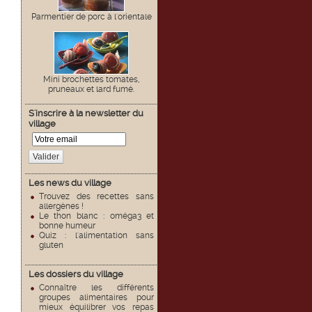
Parmentier de porc à l'orientale
Mini brochettes tomates,
pruneaux et lard fumé.
S'inscrire à la newsletter du
village
Valider
Les news du village
Trouvez des recettes sans
allergènes !
Le thon blanc : oméga3 et
bonne humeur
Quiz : l'alimentation sans
gluten
Les dossiers du village
Connaître les différents
groupes alimentaires pour
mieux équilibrer vos repas