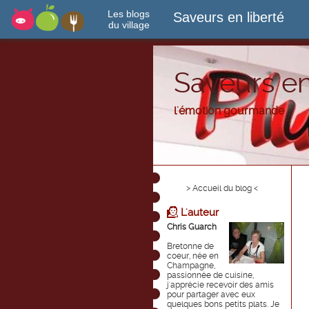
Les blogs
Saveurs en liberté
du village
Saveurs en
l'émotion gourmande
> Accueil du blog <
L'auteur
Chris Guarch
Bretonne de
coeur, née en
Champagne,
passionnée de cuisine,
j'apprécie recevoir des amis
pour partager avec eux
quelques bons petits plats. Je