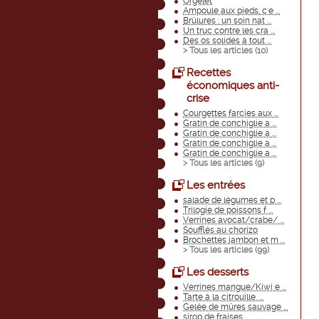
Orgelet
Ampoule aux pieds, c'e ...
Brûlures : un soin nat ...
Un truc contre les cra ...
Des os solides à tout ...
> Tous les articles (
10
)
Recettes
économiques anti-
crise
Courgettes farcies aux ...
Gratin de conchiglie a ...
Gratin de conchiglie a ...
Gratin de conchiglie a ...
Gratin de conchiglie a ...
> Tous les articles (
9
)
Les entrées
salade de légumes et p ...
Trilogie de poissons f ...
Verrines avocat/crabe/ ...
Soufflés au chorizo
Brochettes jambon et m ...
> Tous les articles (
99
)
Les desserts
Verrines mangue/Kiwi e ...
Tarte à la citrouille. ...
Gelée de mûres sauvage ...
sirop de fraises