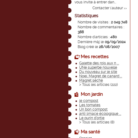
vous invite à entrer dan...
Contacter l'auteur
>>
Statistiques
Nombre de visites :
2 049 748
Nombre de commentaires :
388
Nombre d'articles :
480
Dernière màj le
09/09/2024
Blog créé le
28/08/2007
Mes recettes
Galette des rois aux n ...
UNe superbe nouvelle
Du nouveau sur le site
Noel. Magret de canard ...
Magret séché
> Tous les articles (
222
)
Mon jardin
le compost
Les tomates
Un bon compost
anti limace écologique ...
Le purin d’ortie
> Tous les articles (
8
)
Ma santé