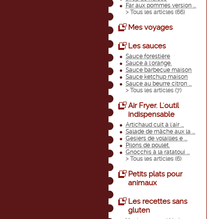
Far aux pommes version ...
> Tous les articles (
66
)
Mes voyages
Les sauces
Sauce forestière
Sauce à l'orange.
Sauce barbecue maison
Sauce ketchup maison
Sauce au beurre citron ...
> Tous les articles (
7
)
Air Fryer. L'outil
indispensable
Artichaud cuit à l'air ...
Salade de mâche aux la ...
Gesiers de volailles e ...
Pilons de poulet.
Gnocchis à la ratatoui ...
> Tous les articles (
6
)
Petits plats pour
animaux
Les recettes sans
gluten