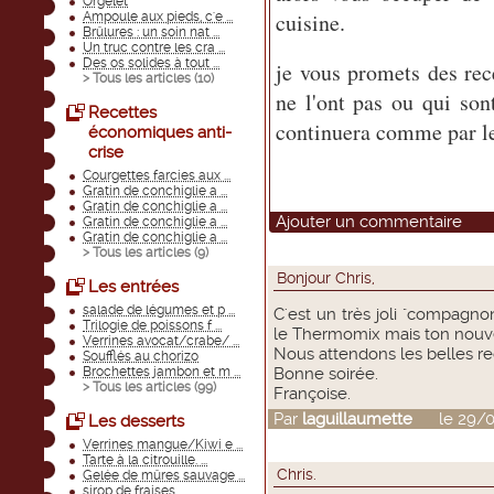
Orgelet
cuisine.
Ampoule aux pieds, c'e ...
Brûlures : un soin nat ...
Un truc contre les cra ...
Des os solides à tout ...
je vous promets des rece
> Tous les articles (
10
)
ne l'ont pas ou qui son
Recettes
continuera comme par l
économiques anti-
crise
Courgettes farcies aux ...
Gratin de conchiglie a ...
Gratin de conchiglie a ...
Ajouter un commentaire
Gratin de conchiglie a ...
Gratin de conchiglie a ...
> Tous les articles (
9
)
Bonjour Chris,
Les entrées
salade de légumes et p ...
C'est un très joli "compagnon
Trilogie de poissons f ...
le Thermomix mais ton nouvea
Verrines avocat/crabe/ ...
Nous attendons les belles re
Soufflés au chorizo
Brochettes jambon et m ...
Bonne soirée.
> Tous les articles (
99
)
Françoise.
Par
laguillaumette
le 29/09
Les desserts
Verrines mangue/Kiwi e ...
Tarte à la citrouille. ...
Chris.
Gelée de mûres sauvage ...
sirop de fraises