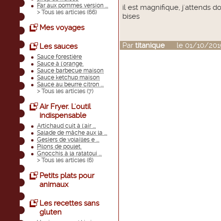
Far aux pommes version ...
il est magnifique, j'attends d
> Tous les articles (
66
)
bises
Mes voyages
Par
titanique
le 01/10/2019
Les sauces
Sauce forestière
Sauce à l'orange.
Sauce barbecue maison
Sauce ketchup maison
Sauce au beurre citron ...
> Tous les articles (
7
)
Air Fryer. L'outil
indispensable
Artichaud cuit à l'air ...
Salade de mâche aux la ...
Gesiers de volailles e ...
Pilons de poulet.
Gnocchis à la ratatoui ...
> Tous les articles (
6
)
Petits plats pour
animaux
Les recettes sans
gluten