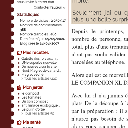
morte.
vous invite à entrer dan...
Contacter l'auteur
>>
Seulement j'ai eu q
Statistiques
plus, une belle surpri
Nombre de visites :
2 050 917
Nombre de commentaires :
Depuis le printemps, 
388
Nombre d'articles :
480
nombre de personne, u
Dernière màj le
09/09/2024
Blog créé le
28/08/2007
total, plus d'une trentai
Mes recettes
n'ont pas voulu valider 
Galette des rois aux n ...
harcelées au téléphone.
UNe superbe nouvelle
Du nouveau sur le site
Noel. Magret de canard ...
Alors qui est ce merveil
Magret séché
> Tous les articles (
222
)
LE COMPANION XL D
Mon jardin
le compost
Avec lui il n’a jamais é
Les tomates
plats De la découpe à l
Un bon compost
anti limace écologique ...
par la préparation : il s
Le purin d’ortie
> Tous les articles (
8
)
n’aurez pas besoin de s
Ma santé
alors vous occuper de 