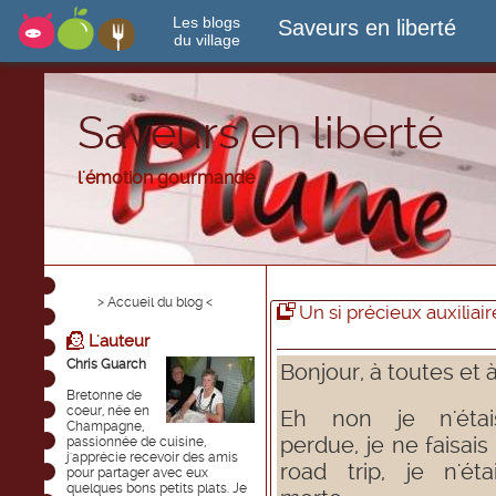
Les blogs
Saveurs en liberté
du village
Saveurs en liberté
l'émotion gourmande
> Accueil du blog <
Un si précieux auxiliair
L'auteur
Chris Guarch
Bonjour, à toutes et 
Bretonne de
coeur, née en
Eh non je n'éta
Champagne,
perdue, je ne faisais
passionnée de cuisine,
j'apprécie recevoir des amis
road trip, je n'ét
pour partager avec eux
quelques bons petits plats. Je