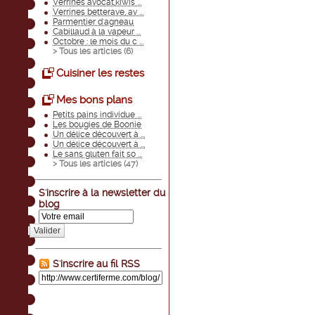
Verrines avocat,kiwis ...
Verrines betterave, av ...
Parmentier d'agneau
Cabillaud à la vapeur ...
Octobre : le mois du c ...
> Tous les articles (
6
)
Cuisiner les restes
Mes bons plans
Petits pains individue ...
Les bougies de Boonie
Un délice découvert à ...
Un délice découvert à ...
Le sans gluten fait so ...
> Tous les articles (
47
)
S'inscrire à la newsletter du
blog
Valider
S'inscrire au fil RSS