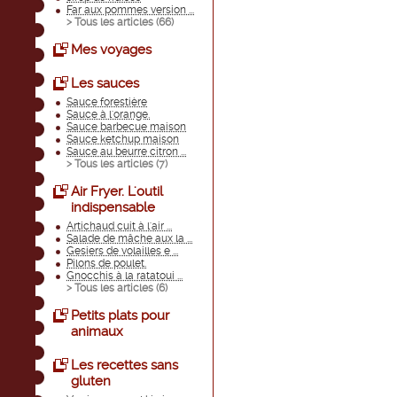
Far aux pommes version ...
> Tous les articles (
66
)
Mes voyages
Les sauces
Sauce forestière
Sauce à l'orange.
Sauce barbecue maison
Sauce ketchup maison
Sauce au beurre citron ...
> Tous les articles (
7
)
Air Fryer. L'outil
indispensable
Artichaud cuit à l'air ...
Salade de mâche aux la ...
Gesiers de volailles e ...
Pilons de poulet.
Gnocchis à la ratatoui ...
> Tous les articles (
6
)
Petits plats pour
animaux
Les recettes sans
gluten