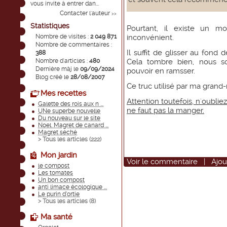
vous invite à entrer dan...
Contacter l'auteur
>>
Statistiques
Pourtant, il existe un 
Nombre de visites :
2 049 871
inconvénient.
Nombre de commentaires :
Il suffit de glisser au fond 
388
Nombre d'articles :
480
Cela tombre bien, nous 
Dernière màj le
09/09/2024
pouvoir en ramsser.
Blog créé le
28/08/2007
Ce truc utilisé par ma grand-
Mes recettes
Attention toutefois, n'oublie
Galette des rois aux n ...
ne faut pas la manger.
UNe superbe nouvelle
Du nouveau sur le site
Noel. Magret de canard ...
Magret séché
> Tous les articles (
222
)
Mon jardin
Voir
le commentaire
|
Ajou
le compost
Les tomates
Un bon compost
anti limace écologique ...
Le purin d’ortie
> Tous les articles (
8
)
Ma santé