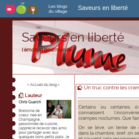
Les blogs
Saveurs en liberté
du village
Saveurs en liberté
l'émotion gourmande
> Accueil du blog <
Un truc contre les cr
L'auteur
Chris Guarch
Certains ou certaines d'
Bretonne de
connaissent l'inconvé
coeur, née en
crampes nocturnes. Que fair
Champagne,
passionnée de cuisine,
On se lève, on tente de
j'apprécie recevoir des amis
pour partager avec eux
dans la chambre, bref, on s
quelques bons petits plats. Je
et souvent cela recommenc