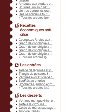
Orgelet
Ampoule aux pieds, c'e ...
Brûlures : un soin nat ...
Un truc contre les cra ...
Des os solides à tout ...
> Tous les articles (
10
)
Recettes
économiques anti-
crise
Courgettes farcies aux ...
Gratin de conchiglie a ...
Gratin de conchiglie a ...
Gratin de conchiglie a ...
Gratin de conchiglie a ...
> Tous les articles (
9
)
Les entrées
salade de légumes et p ...
Trilogie de poissons f ...
Verrines avocat/crabe/ ...
Soufflés au chorizo
Brochettes jambon et m ...
> Tous les articles (
99
)
Les desserts
Verrines mangue/Kiwi e ...
Tarte à la citrouille. ...
Gelée de mûres sauvage ...
sirop de fraises