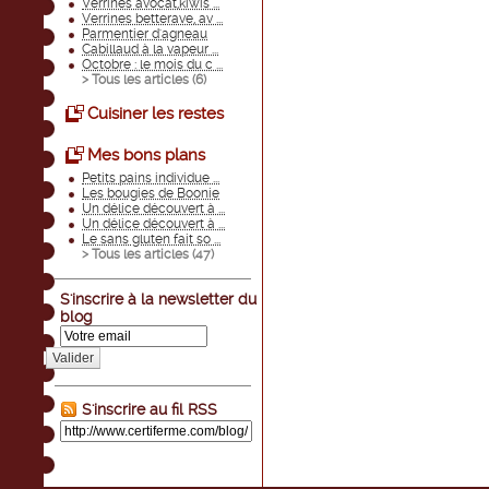
Verrines avocat,kiwis ...
Verrines betterave, av ...
Parmentier d'agneau
Cabillaud à la vapeur ...
Octobre : le mois du c ...
> Tous les articles (
6
)
Cuisiner les restes
Mes bons plans
Petits pains individue ...
Les bougies de Boonie
Un délice découvert à ...
Un délice découvert à ...
Le sans gluten fait so ...
> Tous les articles (
47
)
S'inscrire à la newsletter du
blog
Valider
S'inscrire au fil RSS