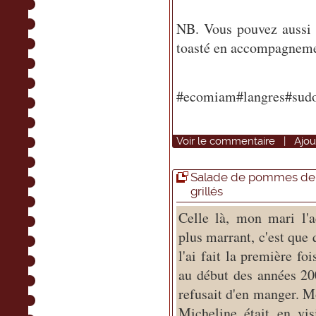
NB. Vous pouvez aussi 
toasté en accompagneme
#ecomiam#langres#sudou
Voir
le commentaire
|
Ajou
Salade de pommes de 
grillés
Celle là, mon mari l'a
plus marrant, c'est que 
l'ai fait la première fois
au début des années 200
refusait d'en manger. 
Micheline était en vis