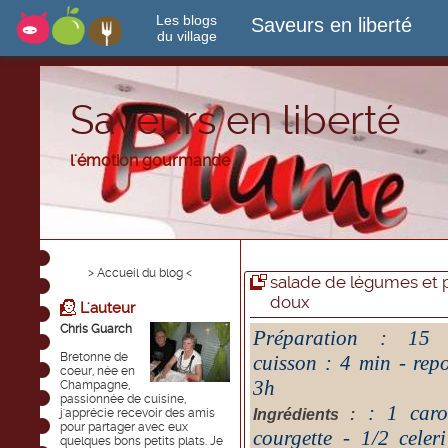
Les blogs
Saveurs en liberté
du village
Saveurs en liberté
l'émotion gourmande
> Accueil du blog <
salade de légumes et p
doux
L'auteur
Chris Guarch
Préparation : 15
Bretonne de
cuisson : 4 min - rep
coeur, née en
3h
Champagne,
passionnée de cuisine,
: 1 caro
Ingrédients :
j'apprécie recevoir des amis
pour partager avec eux
courgette - 1/2 celer
quelques bons petits plats. Je