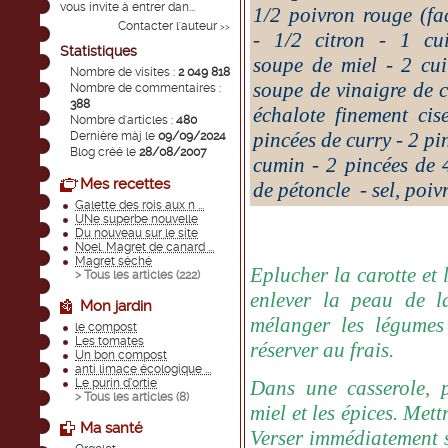
vous invite à entrer dan...
1/2 poivron rouge (fac
Contacter l'auteur
>>
- 1/2 citron - 1 cui
Statistiques
soupe de miel - 2 cui
Nombre de visites :
2 049 818
soupe de vinaigre de c
Nombre de commentaires :
388
échalote finement cis
Nombre d'articles :
480
pincées de curry - 2 pi
Dernière màj le
09/09/2024
Blog créé le
28/08/2007
cumin - 2 pincées de 
Mes recettes
de pétoncle - sel, poiv
Galette des rois aux n ...
UNe superbe nouvelle
Du nouveau sur le site
Noel. Magret de canard ...
Magret séché
Eplucher la carotte et 
> Tous les articles (
222
)
enlever la peau de la
Mon jardin
mélanger les légumes 
le compost
Les tomates
réserver au frais.
Un bon compost
anti limace écologique ...
Le purin d’ortie
Dans une casserole, pl
> Tous les articles (
8
)
miel et les épices. Mettr
Ma santé
Verser immédiatement s