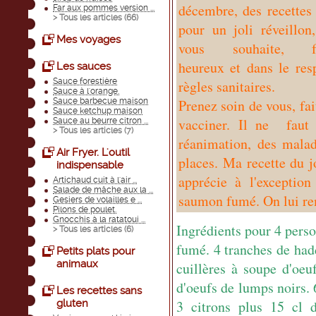
décembre, des recettes
Far aux pommes version ...
> Tous les articles (
66
)
pour un joli réveillon
Mes voyages
vous souhaite, fam
heureux et dans le res
Les sauces
Sauce forestière
règles sanitaires.
Sauce à l'orange.
Sauce barbecue maison
Prenez soin de vous, fai
Sauce ketchup maison
vacciner. Il ne faut 
Sauce au beurre citron ...
> Tous les articles (
7
)
réanimation, des malad
Air Fryer. L'outil
places. Ma recette du j
indispensable
apprécie à l'exceptio
Artichaud cuit à l'air ...
Salade de mâche aux la ...
saumon fumé. On lui re
Gesiers de volailles e ...
Pilons de poulet.
Gnocchis à la ratatoui ...
Ingrédients pour 4 pers
> Tous les articles (
6
)
fumé. 4 tranches de had
Petits plats pour
animaux
cuillères à soupe d'oeu
d'oeufs de lumps noirs. 
Les recettes sans
gluten
3 citrons plus 15 cl d