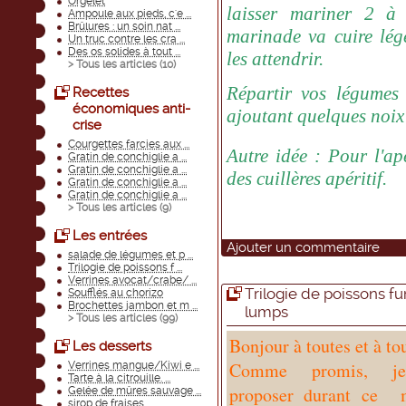
Orgelet
laisser mariner 2 à 
Ampoule aux pieds, c'e ...
Brûlures : un soin nat ...
marinade va cuire lég
Un truc contre les cra ...
Des os solides à tout ...
les attendrir.
> Tous les articles (
10
)
Répartir vos légumes 
Recettes
économiques anti-
ajoutant quelques noix
crise
Courgettes farcies aux ...
Autre idée : Pour l'apé
Gratin de conchiglie a ...
Gratin de conchiglie a ...
des cuillères apéritif.
Gratin de conchiglie a ...
Gratin de conchiglie a ...
> Tous les articles (
9
)
Les entrées
Ajouter un commentaire
salade de légumes et p ...
Trilogie de poissons f ...
Verrines avocat/crabe/ ...
Trilogie de poissons f
Soufflés au chorizo
Brochettes jambon et m ...
lumps
> Tous les articles (
99
)
Bonjour à toutes et à to
Les desserts
Comme promis, j
Verrines mangue/Kiwi e ...
Tarte à la citrouille. ...
proposer durant ce 
Gelée de mûres sauvage ...
sirop de fraises