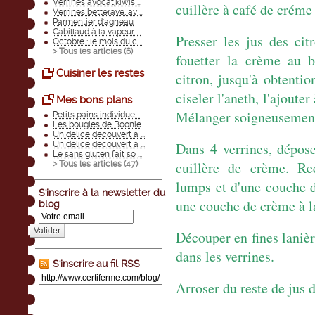
Verrines avocat,kiwis ...
cuillère à café de créme 
Verrines betterave, av ...
Parmentier d'agneau
Cabillaud à la vapeur ...
Presser les jus des cit
Octobre : le mois du c ...
> Tous les articles (
6
)
fouetter la crème au b
Cuisiner les restes
citron, jusqu'à obtentio
ciseler l'aneth, l'ajouter
Mes bons plans
Mélanger soigneusemen
Petits pains individue ...
Les bougies de Boonie
Un délice découvert à ...
Un délice découvert à ...
Dans 4 verrines, dépose
Le sans gluten fait so ...
cuillère de crème. Re
> Tous les articles (
47
)
lumps et d'une couche 
S'inscrire à la newsletter du
une couche de crème à l
blog
Valider
Découper en fines lanièr
dans les verrines.
S'inscrire au fil RSS
Arroser du reste de jus d