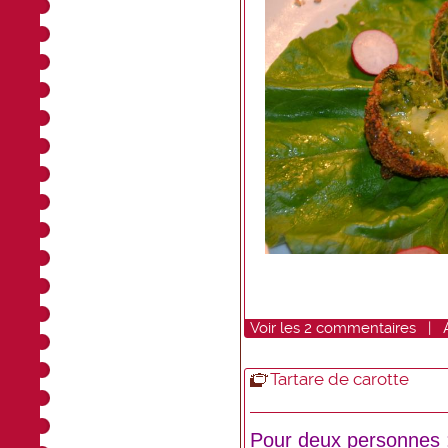
Voir
les
2
commentaires
|
Tartare de carotte
Pour deux personnes 