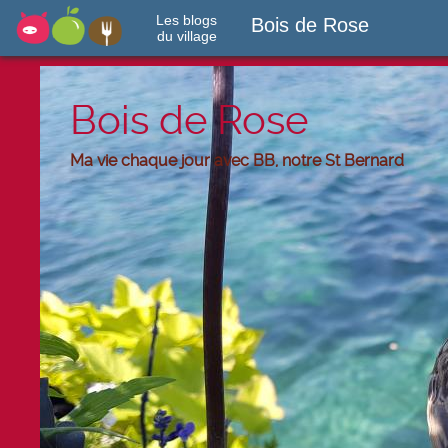
Les blogs
Bois de Rose
du village
Bois de Rose
Ma vie chaque jour avec BB, notre St Bernard