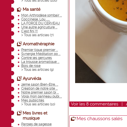
> Tous les articles (
100
)
Ma santé
Mon Arthrodèse lombair ...
Coccinelle, Lou ......
LA FORCE DU CERVEAU
Une autre agriculture ...
C'est fini !!!
> Tous les articles (
7
)
Aromathéraphie
Premier tique premier ...
Synergie Méditation po ...
Contre les gerçures
La trousse aromatique ...
Bois de rose
> Tous les articles (
9
)
Ayurvéda
2ème salon Bien-Etre, ...
Création de notre site ...
Notre premier salon bi ...
Voilà mon panneau publ ...
Mes publicités
Voir
les
8
commentaires
|
> Tous les articles (
10
)
Mes livres et
musique
Mes chaussons salés
Paroles de sagesse