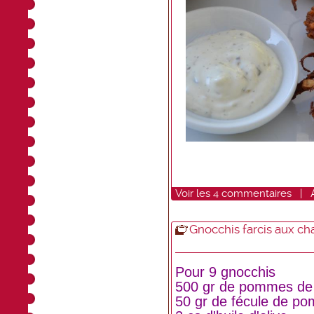
Voir
les
4
commentaires
|
Gnocchis farcis aux c
Pour 9 gnocchis
500 gr de pommes de 
50 gr de fécule de po