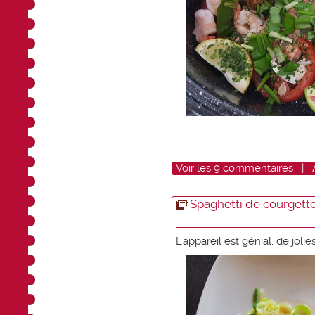
Voir
les
9
commentaires
|
Spaghetti de courgett
L'appareil est génial, de joli