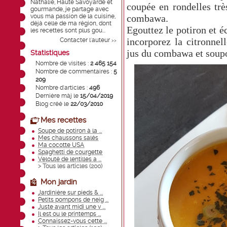
Nathalie, Haute Savoyarde et
coupée en rondelles trè
gourmande, je partage avec
vous ma passion de la cuisine,
combawa.
déjà celle de ma région, dont
Egouttez le potiron et éc
les recettes sont plus gou...
incorporez la citronnell
Contacter l'auteur
>>
jus du combawa et soupo
Statistiques
Nombre de visites :
2 465 154
Nombre de commentaires :
5
209
Nombre d'articles :
496
Dernière màj le
15/04/2019
Blog créé le
22/03/2010
Mes recettes
Soupe de potiron à la ...
Mes chaussons salés
Ma cocotte USA
Spaghetti de courgette
Velouté de lentilles a ...
> Tous les articles (
200
)
Mon jardin
Jardinière sur pieds & ...
Petits pompons de neig ...
Juste avant midi une v ...
Il est ou le printemps ...
Connaissez-vous cette ...