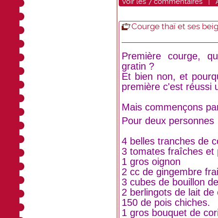
Voir
les
7
commentaires
|
Courge thaï et ses bei
Première courge, q
gratin ?
Et bien non, et pourq
première c'est réussi u
Mais commençons par 
Pour deux personnes
4 belles tranches de 
3 tomates fraîches et
1 gros oignon
2 cc de gingembre fra
3 cubes de bouillon d
2 berlingots de lait d
150 de pois chiches.
1 gros bouquet de cor