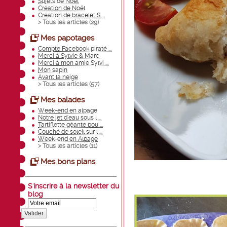
Sujets de Noël
Création de Noël
Création de bracelet S ...
> Tous les articles (
29
)
Mes papotages
Compte Facebook piraté ...
Merci à Sylvie & Marc
Merci à mon amie Sylvi ...
Mon sapin
Avant la neige
> Tous les articles (
57
)
Mes balades
Week-end en alpage
Notre jet d'eau sous l ...
Tartiflette géante pou ...
Couché de soleil sur l ...
Week-end en Alpage
> Tous les articles (
11
)
Mes bons plans
S'inscrire à la newsletter du
blog
Valider