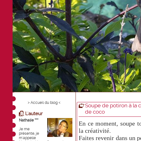
> Accueil du blog <
Soupe de potiron à la ci
de coco
L'auteur
Nathalie ***
En ce moment, soupe tou
Je me
la créativité.
présente, je
Faites revenir dans un p
m'appelle