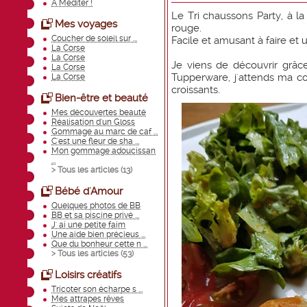
A Méditer !
Le Tri chaussons Party, à l
Mes voyages
rouge.
Coucher de soleil sur ...
Facile et amusant à faire et u
La Corse
La Corse
Je viens de découvrir gr
La Corse
Tupperware, j'attends ma c
La Corse
croissants.
Bien-être et beauté
Mes découvertes beauté
Réalisation d'un Gloss
Gommage au marc de caf ...
C'est une fleur de sha ...
Mon gommage adoucissan
...
> Tous les articles (
13
)
Bébé d'Amour
Quelques photos de BB
BB et sa piscine privé ...
J' ai une petite faim
Une aide bien précieus ...
Que du bonheur cette n ...
> Tous les articles (
53
)
Loisirs créatifs
Tricoter son écharpe s ...
Mes attrapes rêves