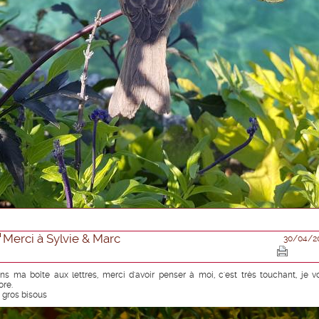
Merci à Sylvie & Marc
30/04/2
ns ma boîte aux lettres, merci d'avoir penser à moi, c'est très touchant, je v
ore.
 gros bisous