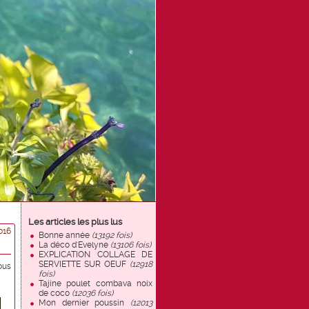
Les articles les plus lus
016
Bonne année
(13192 fois)
La déco d'Evelyne
(13106 fois)
EXPLICATION COLLAGE DE
SERVIETTE SUR OEUF
(12918
ous
fois)
Tajine poulet combava noix
de coco
(12036 fois)
Mon dernier poussin
(12013