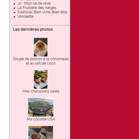
Jo " Mon île de rêve "
La Fruitière des neiges
S'senciel Bien vivre, Bien être
Vanillette
Les dernières photos
Soupe de potiron à la citronnelle
et au lait de coco
Mes chaussons salés
Ma cocotte USA