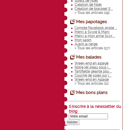
Sujets de Noël
Création de Noël
Création de bracelet S ...
> Tous les articles (
29
)
Mes papotages
Compte Facebook piraté ...
Merci à Sylvie & Marc
Merci à mon amie Sylvi ...
Mon sapin
Avant la neige
> Tous les articles (
57
)
Mes balades
Week-end en alpage
Notre jet d'eau sous l ...
Tartiflette géante pou ...
Couché de soleil sur l ...
Week-end en Alpage
> Tous les articles (
11
)
Mes bons plans
S'inscrire à la newsletter du
blog
Valider