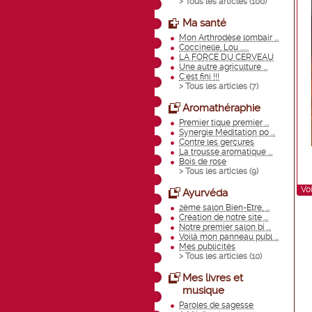
> Tous les articles (
100
)
Ma santé
Mon Arthrodèse lombair ...
Coccinelle, Lou ......
LA FORCE DU CERVEAU
Une autre agriculture ...
C'est fini !!!
> Tous les articles (
7
)
Aromathéraphie
Premier tique premier ...
Synergie Méditation po ...
Contre les gerçures
La trousse aromatique ...
Bois de rose
> Tous les articles (
9
)
Voi
Ayurvéda
2ème salon Bien-Etre, ...
Création de notre site ...
Notre premier salon bi ...
Voilà mon panneau publ ...
Mes publicités
> Tous les articles (
10
)
Mes livres et
musique
Paroles de sagesse