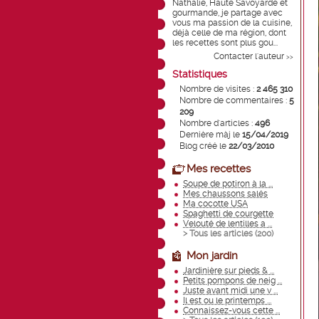
Nathalie, Haute Savoyarde et
gourmande, je partage avec
vous ma passion de la cuisine,
déjà celle de ma région, dont
les recettes sont plus gou...
Contacter l'auteur
>>
Statistiques
Nombre de visites :
2 465 310
Nombre de commentaires :
5
209
Nombre d'articles :
496
Dernière màj le
15/04/2019
Blog créé le
22/03/2010
Mes recettes
Soupe de potiron à la ...
Mes chaussons salés
Ma cocotte USA
Spaghetti de courgette
Velouté de lentilles a ...
> Tous les articles (
200
)
Mon jardin
Jardinière sur pieds & ...
Petits pompons de neig ...
Juste avant midi une v ...
Il est ou le printemps ...
Connaissez-vous cette ...