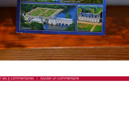
r
les
5
commentaires
|
Ajouter un commentaire