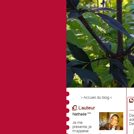
> Accueil du blog <
L'auteur
Nathalie ***
Da
ad
Je me
De
présente, je
m'appelle