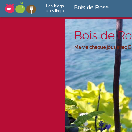
Les blogs
Bois de Rose
du village
Bois de R
Ma vie chaque jour avec B