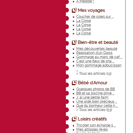
A Méditer !
Mes voyages
Coucher de soleil sur ...
La Corse
La Corse
La Corse
La Corse
Bien-être et beauté
Mes découvertes beauté
Réalisation d'un Gloss
Gommage au marc de caf ...
C'est une fleur de sha ...
Mon gommage adoucissan
...
> Tous les articles (
13
)
Bébé d'Amour
Quelques photos de BB
BB et sa piscine privé ...
J' ai une petite faim
Une aide bien précieus ...
Que du bonheur cette n ...
> Tous les articles (
53
)
Loisirs créatifs
Tricoter son écharpe s ...
Mes attrapes rêves