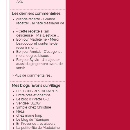
fois)
Les derniers commentaires
grande recette - Grande
recette! J'ai hâte d'essayer de
...
- Cette recette a l'air
délicieuse ! Mais, est-ce ...
Bonjour Madeleine - Merci
beaucoup, et contente de
revenir mon ...
Bonjour Annick - C'est gentil
merci et gros bisous ...
Bonjour Sylvie - J'ai ajouter
aussi du gingembre avant de
servir, ...
> Plus de commentaires...
Mes blogs favoris du Village
LES BONS RESTAURANTS
Entre prés et champs
Le blog d'Yvette C-D.
Vendée "BLOG"
Simple chez Christine
Nella
chez marie loup
Le blog de Titanique
En Provence ... et ailleurs
La petite fille de Madeleine