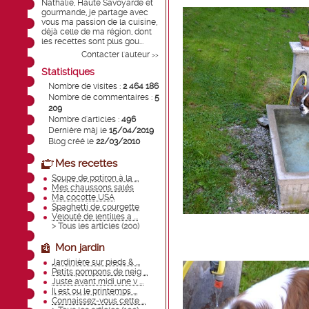
Nathalie, Haute Savoyarde et
gourmande, je partage avec
vous ma passion de la cuisine,
déjà celle de ma région, dont
les recettes sont plus gou...
Contacter l'auteur
>>
Statistiques
Nombre de visites :
2 464 186
Nombre de commentaires :
5
209
Nombre d'articles :
496
Dernière màj le
15/04/2019
Blog créé le
22/03/2010
Mes recettes
Soupe de potiron à la ...
Mes chaussons salés
Ma cocotte USA
Spaghetti de courgette
Velouté de lentilles a ...
> Tous les articles (
200
)
Mon jardin
Jardinière sur pieds & ...
Petits pompons de neig ...
Juste avant midi une v ...
Il est ou le printemps ...
Connaissez-vous cette ...