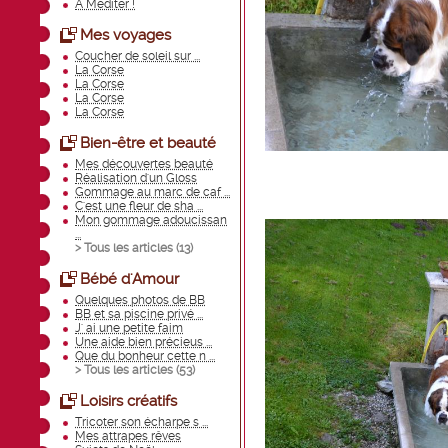
A Méditer !
Mes voyages
Coucher de soleil sur ...
La Corse
La Corse
La Corse
La Corse
Bien-être et beauté
Mes découvertes beauté
Réalisation d'un Gloss
Gommage au marc de caf ...
C'est une fleur de sha ...
Mon gommage adoucissan
...
> Tous les articles (
13
)
Bébé d'Amour
Quelques photos de BB
BB et sa piscine privé ...
J' ai une petite faim
Une aide bien précieus ...
Que du bonheur cette n ...
> Tous les articles (
53
)
Loisirs créatifs
Tricoter son écharpe s ...
Mes attrapes rêves