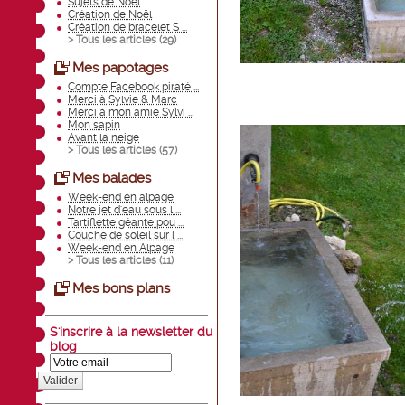
Sujets de Noël
Création de Noël
Création de bracelet S ...
> Tous les articles (
29
)
Mes papotages
Compte Facebook piraté ...
Merci à Sylvie & Marc
Merci à mon amie Sylvi ...
Mon sapin
Avant la neige
> Tous les articles (
57
)
Mes balades
Week-end en alpage
Notre jet d'eau sous l ...
Tartiflette géante pou ...
Couché de soleil sur l ...
Week-end en Alpage
> Tous les articles (
11
)
Mes bons plans
S'inscrire à la newsletter du
blog
Valider