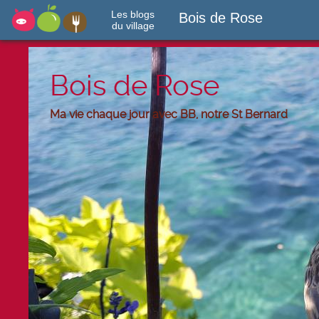
Les blogs
Bois de Rose
du village
Bois de Rose
Ma vie chaque jour avec BB, notre St Bernard