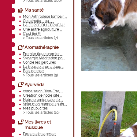
> Tous les articles (
100
)
Ma santé
Mon Arthrodèse lombair ...
Coccinelle, Lou ......
LA FORCE DU CERVEAU
Une autre agriculture ...
C'est fini !!!
> Tous les articles (
7
)
Aromathéraphie
Premier tique premier ...
Synergie Méditation po ...
Contre les gerçures
La trousse aromatique ...
Bois de rose
> Tous les articles (
9
)
Ayurvéda
2ème salon Bien-Etre, ...
Création de notre site ...
Notre premier salon bi ...
Voilà mon panneau publ ...
Mes publicités
> Tous les articles (
10
)
Mes livres et
musique
Paroles de sagesse