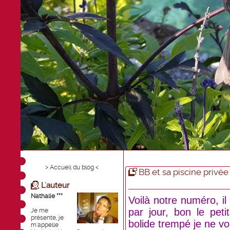
> Accueil du blog <
BB et sa piscine privée
L'auteur
Nathalie ***
Voilà notre numéro, il 
par jour, bon le pet
Je me
présente, je
bolide trempé je ne v
m'appelle