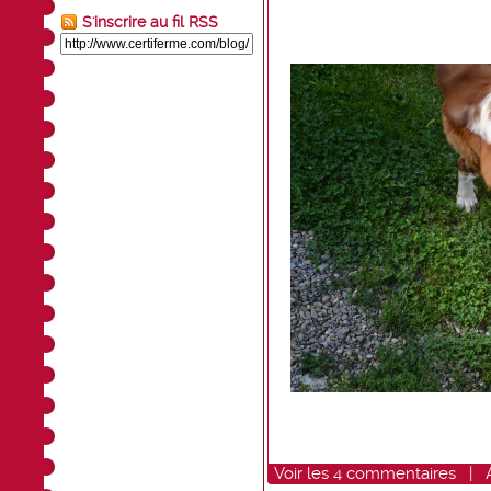
S'inscrire au fil RSS
Voir
les
4
commentaires
|