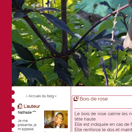
> Accueil du blog <
Bois de rose
L'auteur
Nathalie ***
Le bois de rose calme les ne
tête haute.
Je me
Elle est indiquée en cas de
présente, je
m'appelle
Elle renforce le dos et main