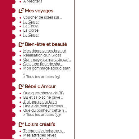
A Méditer !
Mes voyages
Coucher de soleil sur ...
La Corse
La Corse
La Corse
La Corse
Bien-être et beauté
Mes découvertes beauté
Réalisation d'un Gloss
Gommage au marc de caf ...
C'est une fleur de sha ...
Mon gommage adoucissan
...
> Tous les articles (
13
)
Bébé d'Amour
Quelques photos de BB
BB et sa piscine privé ...
J' ai une petite faim
Une aide bien précieus ...
Que du bonheur cette n ...
> Tous les articles (
53
)
Loisirs créatifs
Tricoter son écharpe s ...
Mes attrapes rêves