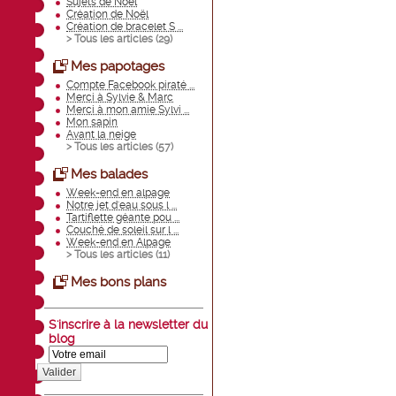
Sujets de Noël
Création de Noël
Création de bracelet S ...
> Tous les articles (
29
)
Mes papotages
Compte Facebook piraté ...
Merci à Sylvie & Marc
Merci à mon amie Sylvi ...
Mon sapin
Avant la neige
> Tous les articles (
57
)
Mes balades
Week-end en alpage
Notre jet d'eau sous l ...
Tartiflette géante pou ...
Couché de soleil sur l ...
Week-end en Alpage
> Tous les articles (
11
)
Mes bons plans
S'inscrire à la newsletter du
blog
Valider