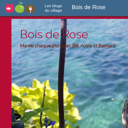
Les blogs
Bois de Rose
du village
Bois de Rose
Ma vie chaque jour avec BB, notre St Bernard