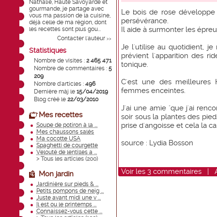
Nathalie, Haute Savoyarde et
gourmande, je partage avec
Le bois de rose développe l
vous ma passion de la cuisine,
persévérance.
déjà celle de ma région, dont
Il aide à surmonter les épreu
les recettes sont plus gou...
Contacter l'auteur
>>
Je l'utilise au quotidient, 
Statistiques
prévient l'apparition des ri
Nombre de visites :
2 465 471
tonique.
Nombre de commentaires :
5
209
C'est une des meilleures 
Nombre d'articles :
496
femmes enceintes.
Dernière màj le
15/04/2019
Blog créé le
22/03/2010
J'ai une amie "que j'ai renc
Mes recettes
soir sous la plantes des pieds
prise d'angoisse et cela la ca
Soupe de potiron à la ...
Mes chaussons salés
Ma cocotte USA
source : Lydia Bosson
Spaghetti de courgette
Velouté de lentilles a ...
> Tous les articles (
200
)
Voir
les
3
commentaires
|
Mon jardin
Jardinière sur pieds & ...
Petits pompons de neig ...
Juste avant midi une v ...
Il est ou le printemps ...
Connaissez-vous cette ...