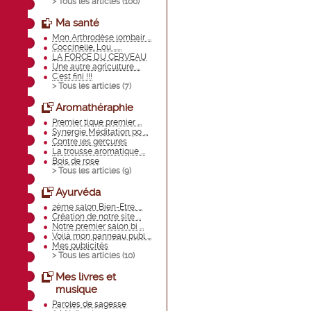
> Tous les articles (
100
)
Ma santé
Mon Arthrodèse lombair ...
Coccinelle, Lou ......
LA FORCE DU CERVEAU
Une autre agriculture ...
C'est fini !!!
> Tous les articles (
7
)
Aromathéraphie
Premier tique premier ...
Synergie Méditation po ...
Contre les gerçures
La trousse aromatique ...
Bois de rose
> Tous les articles (
9
)
Ayurvéda
2ème salon Bien-Etre, ...
Création de notre site ...
Notre premier salon bi ...
Voilà mon panneau publ ...
Mes publicités
> Tous les articles (
10
)
Mes livres et
musique
Paroles de sagesse