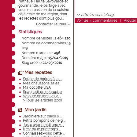
Nathalie, Haute Savoyarde et
gourmande, je partage avec
vous ma passion de la cuisine,
déjà celle de ma région, dont
>>
http://s-senciel.org
les recettes sont plus gou...
Voir
les
4
commentaires
|
Ajouter
Contacter l'auteur
>>
Statistiques
Nombre de visites :
2 464 220
Nombre de commentaires :
5
209
Nombre d'articles :
496
Dernière màj le
15/04/2019
Blog créé le
22/03/2010
Mes recettes
Soupe de potiron à la ...
Mes chaussons salés
Ma cocotte USA
Spaghetti de courgette
Velouté de lentilles a ...
> Tous les articles (
200
)
Mon jardin
Jardinière sur pieds & ...
Petits pompons de neig ...
Juste avant midi une v ...
Il est ou le printemps ...
Connaissez-vous cette ...