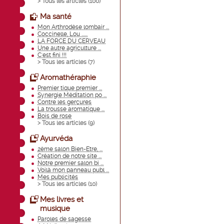
> Tous les articles (
100
)
Ma santé
Mon Arthrodèse lombair ...
Coccinelle, Lou ......
LA FORCE DU CERVEAU
Une autre agriculture ...
C'est fini !!!
> Tous les articles (
7
)
Aromathéraphie
Premier tique premier ...
Synergie Méditation po ...
Contre les gerçures
La trousse aromatique ...
Bois de rose
> Tous les articles (
9
)
Ayurvéda
2ème salon Bien-Etre, ...
Création de notre site ...
Notre premier salon bi ...
Voilà mon panneau publ ...
Mes publicités
> Tous les articles (
10
)
Mes livres et
musique
Paroles de sagesse