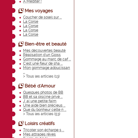
A Méditer !
Mes voyages
Coucher de soleil sur ...
La Corse
La Corse
La Corse
La Corse
Bien-être et beauté
Mes découvertes beauté
Réalisation d'un Gloss
Gommage au marc de caf ...
C'est une fleur de sha ...
Mon gommage adoucissan
...
> Tous les articles (
13
)
Bébé d'Amour
Quelques photos de BB
BB et sa piscine privé ...
J' ai une petite faim
Une aide bien précieus ...
Que du bonheur cette n ...
> Tous les articles (
53
)
Loisirs créatifs
Tricoter son écharpe s ...
Mes attrapes rêves