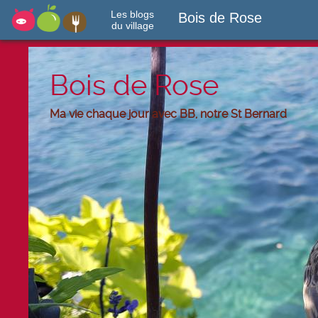
Les blogs
Bois de Rose
du village
Bois de Rose
Ma vie chaque jour avec BB, notre St Bernard