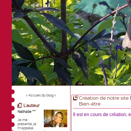
> Accueil du blog <
Création de notre site E
Bien-être
L'auteur
Nathalie ***
Il est en cours de création, e
Je me
présente, je
m'appelle