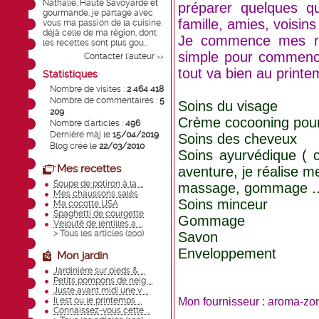
Nathalie, Haute Savoyarde et
préparer quelques q
gourmande, je partage avec
famille, amies, voisin
vous ma passion de la cuisine,
déjà celle de ma région, dont
Je commence mes réal
les recettes sont plus gou...
simple pour commencer
Contacter l'auteur
>>
tout va bien au printe
Statistiques
Nombre de visites :
2 464 418
Nombre de commentaires :
5
Soins du visage
209
Crème cocooning pour
Nombre d'articles :
496
Dernière màj le
15/04/2019
Soins des cheveux
Blog créé le
22/03/2010
Soins ayurvédique (
Mes recettes
aventure, je réalise 
Soupe de potiron à la ...
massage, gommage ...
Mes chaussons salés
Soins minceur
Ma cocotte USA
Spaghetti de courgette
Gommage
Velouté de lentilles a ...
> Tous les articles (
200
)
Savon
Enveloppement
Mon jardin
Jardinière sur pieds & ...
Petits pompons de neig ...
Juste avant midi une v ...
Mon fournisseur : aroma-zo
Il est ou le printemps ...
Connaissez-vous cette ...