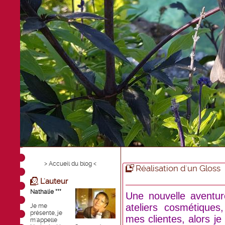
> Accueil du blog <
Réalisation d'un Gloss
L'auteur
Nathalie ***
Une nouvelle aventur
ateliers cosmétique
Je me
présente, je
mes clientes, alors je v
m'appelle