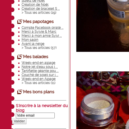
Sujets de Noël
Création de Noël
Création de bracelet S ...
> Tous les articles (
29
)
Mes papotages
Compte Facebook piraté ...
Merci à Sylvie & Marc
Merci à mon amie Sylvi ...
Mon sapin
Avant la neige
> Tous les articles (
57
)
Mes balades
Week-end en alpage
Notre jet d'eau sous l ...
Tartiflette géante pou ...
Couché de soleil sur l ...
Week-end en Alpage
> Tous les articles (
11
)
Mes bons plans
S'inscrire à la newsletter du
blog
Valider