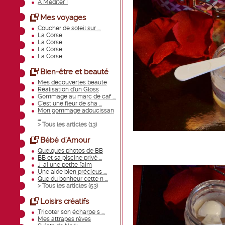
A Méditer !
Mes voyages
Coucher de soleil sur ...
La Corse
La Corse
La Corse
La Corse
Bien-être et beauté
Mes découvertes beauté
Réalisation d'un Gloss
Gommage au marc de caf ...
C'est une fleur de sha ...
Mon gommage adoucissan
...
> Tous les articles (
13
)
Bébé d'Amour
Quelques photos de BB
BB et sa piscine privé ...
J' ai une petite faim
Une aide bien précieus ...
Que du bonheur cette n ...
> Tous les articles (
53
)
Loisirs créatifs
Tricoter son écharpe s ...
Mes attrapes rêves