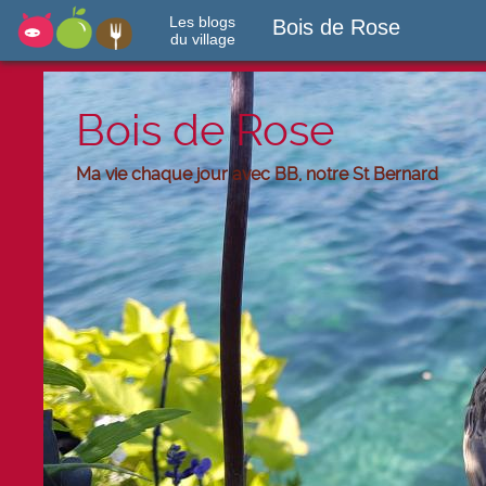
Les blogs
Bois de Rose
du village
Bois de Rose
Ma vie chaque jour avec BB, notre St Bernard