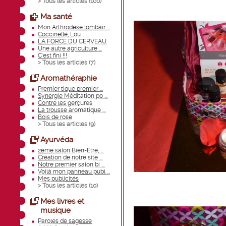
> Tous les articles (
100
)
Ma santé
Mon Arthrodèse lombair ...
Coccinelle, Lou ......
LA FORCE DU CERVEAU
Une autre agriculture ...
C'est fini !!!
> Tous les articles (
7
)
Aromathéraphie
Premier tique premier ...
Synergie Méditation po ...
Contre les gerçures
La trousse aromatique ...
Bois de rose
> Tous les articles (
9
)
Ayurvéda
2ème salon Bien-Etre, ...
Création de notre site ...
Notre premier salon bi ...
Voilà mon panneau publ ...
Mes publicités
> Tous les articles (
10
)
Mes livres et
musique
Paroles de sagesse